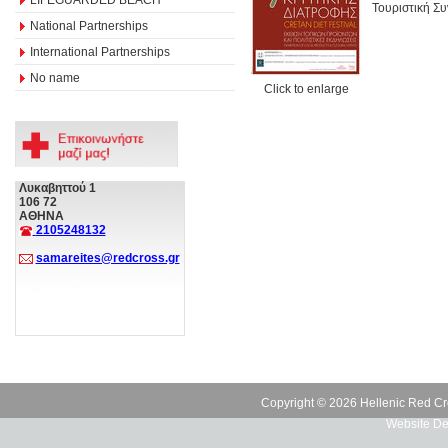
Τουριστική Συν
National Partnerships
International Partnerships
No name
Click to enlarge
Λυκαβηττού 1
106 72
ΑΘΗΝΑ
2105248132
samareites@redcross.gr
Copyright © 2026 Hellenic Red Cr
Website De