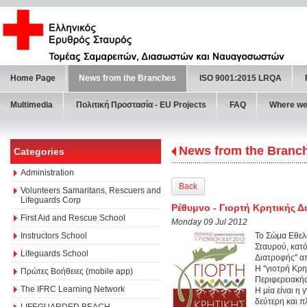
Home Page
News from the Branches
ISO 9001:2015 LRQA
Multimedia
Πολιτική Προστασία - ΕU Projects
FAQ
Where we
News from the Branc
Categories
Administration
Back
Volunteers Samaritans, Rescuers and
Lifeguards Corp
Ρέθυμνο - Γιορτή Κρητικής 
First Aid and Rescue School
Monday 09 Jul 2012
Instructors School
Το Σώμα Εθελ
Σταυρού, κατό
Lifeguards School
Διατροφής'' α
Η ''γιοτρή Κρ
Πρώτες Βοήθειες (mobile app)
Περιφερειακής
The IFRC Learning Network
Η μία είναι η
δεύτερη και π
LIFEGUARDED BEACH