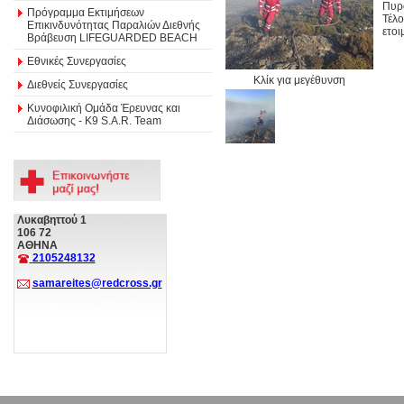
Πυρ
Πρόγραμμα Εκτιμήσεων
Τέλ
Επικινδυνότητας Παραλιών Διεθνής
ετοι
Βράβευση LIFEGUARDED BEACH
Εθνικές Συνεργασίες
Κλίκ για μεγέθυνση
Διεθνείς Συνεργασίες
Κυνοφιλική Ομάδα Έρευνας και
Διάσωσης - Κ9 S.A.R. Team
Λυκαβηττού 1
106 72
ΑΘΗΝΑ
2105248132
samareites@redcross.gr