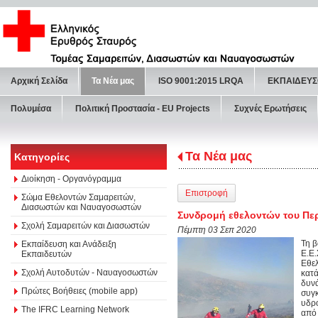
Αρχική Σελίδα
Τα Νέα μας
ISO 9001:2015 LRQA
ΕΚΠΑΙΔΕΥΣ
Πολυμέσα
Πολιτική Προστασία - ΕU Projects
Συχνές Ερωτήσεις
Τα Νέα μας
Κατηγορίες
Διοίκηση - Οργανόγραμμα
Επιστροφή
Σώμα Εθελοντών Σαμαρειτών,
Διασωστών και Ναυαγοσωστών
Συνδρομή εθελοντών του Περ
Σχολή Σαμαρειτών και Διασωστών
Πέμπτη 03 Σεπ 2020
Τη β
Εκπαίδευση και Ανάδειξη
Ε.Ε.
Εκπαιδευτών
Εθε
Σχολή Αυτοδυτών - Ναυαγοσωστών
κατ
δυν
Πρώτες Βοήθειες (mobile app)
συγ
υδρ
The IFRC Learning Network
από 