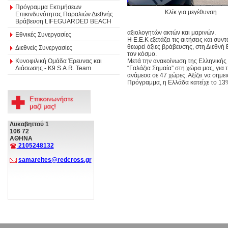
Πρόγραμμα Εκτιμήσεων
Κλίκ για μεγέθυνση
Επικινδυνότητας Παραλιών Διεθνής
Βράβευση LIFEGUARDED BEACH
αξιολογητών ακτών και μαρινών.
Εθνικές Συνεργασίες
Η Ε.Ε.Κ εξετάζει τις αιτήσεις και συ
θεωρεί άξιες βράβευσης, στη Διεθνή 
Διεθνείς Συνεργασίες
τον κόσμο.
Κυνοφιλική Ομάδα Έρευνας και
Μετά την ανακοίνωση της Ελληνικής
Διάσωσης - Κ9 S.A.R. Team
“Γαλάζια Σημαία” στη χώρα μας, για 
ανάμεσα σε 47 χώρες. Αξίζει να σημ
Πρόγραμμα, η Ελλάδα κατείχε το 13
Λυκαβηττού 1
106 72
ΑΘΗΝΑ
2105248132
samareites@redcross.gr