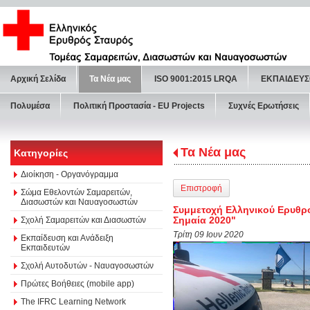
Αρχική Σελίδα
Τα Νέα μας
ISO 9001:2015 LRQA
ΕΚΠΑΙΔΕΥΣ
Πολυμέσα
Πολιτική Προστασία - ΕU Projects
Συχνές Ερωτήσεις
Τα Νέα μας
Κατηγορίες
Διοίκηση - Οργανόγραμμα
Επιστροφή
Σώμα Εθελοντών Σαμαρειτών,
Διασωστών και Ναυαγοσωστών
Συμμετοχή Ελληνικού Ερυθρ
Σημαία 2020"
Σχολή Σαμαρειτών και Διασωστών
Τρίτη 09 Ιουν 2020
Εκπαίδευση και Ανάδειξη
Εκπαιδευτών
Σχολή Αυτοδυτών - Ναυαγοσωστών
Πρώτες Βοήθειες (mobile app)
The IFRC Learning Network