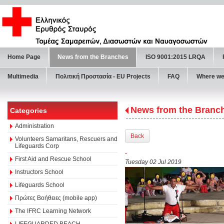
Home Page
News from the Branches
ISO 9001:2015 LRQA
Multimedia
Πολιτική Προστασία - ΕU Projects
FAQ
Where we
News from the Branc
Categories
Administration
Back
Volunteers Samaritans, Rescuers and
Lifeguards Corp
.
First Aid and Rescue School
Tuesday 02 Jul 2019
Instructors School
Lifeguards School
Πρώτες Βοήθειες (mobile app)
The IFRC Learning Network
LIFEGUARDED BEACH