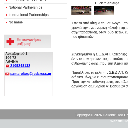
Click to enlarge
National Partnerships
International Partnerships
No name
Έπειτα από αίτημα του συλλόγου, τ
χρονιά την υγειονομική κάλυψη της ε
στην παράσταση, όταν δύο εκ των εθ
των ηθοποιών.
Λυκαβηττού 1
Συγκεκριμένα η Σ.Ε.Δ.ΑΠ. Κατερίνης
106 72
έναν εκ των ηρώων του, με απώτερο 
ΑΘΗΝΑ
ανθρώπινης ζωής, που επιτελείται α
2105248132
Παράλληλα, τα μέλη της Σ.Ε.Δ.ΑΠ. Κα
samareites@redcross.gr
ενήλικα μέλη, να ευαισθητοποιηθού
Προς την κατεύθυνση αυτή, στο τέλ
οργάνωση σεμιναρίου Α΄ Βοηθειών 
Copyright © 2026 Hellenic Red Cr
Website De