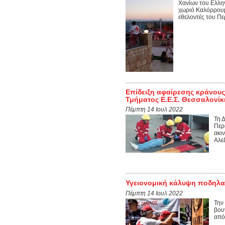
Χανίων του Ελλην
χωριό Καλόρρουμ
εθελοντές του Πε
Επίδειξη αφαίρεσης κράνους
Τμήματος Ε.Ε.Σ. Θεσσαλονίκ
Πέμπτη 14 Ιουλ 2022
Τη 
Περ
ακι
Αλε
Υγειονομική κάλυψη ποδηλατ
Πέμπτη 14 Ιουλ 2022
Την
βου
από