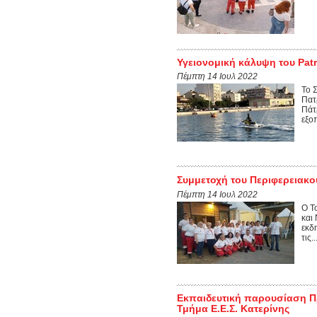
Υγειονομική κάλυψη του Pat
Πέμπτη 14 Ιουλ 2022
Το 
Πατ
Πάτ
εξοπ
Συμμετοχή του Περιφερειακο
Πέμπτη 14 Ιουλ 2022
Ο Τ
και
εκδ
τις..
Εκπαιδευτική παρουσίαση 
Τμήμα Ε.Ε.Σ. Κατερίνης