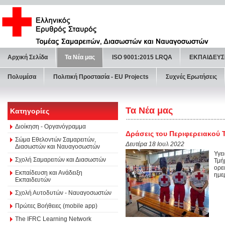
Αρχική Σελίδα
Τα Νέα μας
ISO 9001:2015 LRQA
ΕΚΠΑΙΔΕΥΣ
Πολυμέσα
Πολιτική Προστασία - ΕU Projects
Συχνές Ερωτήσεις
Τα Νέα μας
Κατηγορίες
Διοίκηση - Οργανόγραμμα
Δράσεις του Περιφερειακού 
Σώμα Εθελοντών Σαμαρειτών,
Δευτέρα 18 Ιουλ 2022
Διασωστών και Ναυαγοσωστών
Υγε
Σχολή Σαμαρειτών και Διασωστών
Τμή
ορε
Εκπαίδευση και Ανάδειξη
ημε
Εκπαιδευτών
Σχολή Αυτοδυτών - Ναυαγοσωστών
Πρώτες Βοήθειες (mobile app)
The IFRC Learning Network