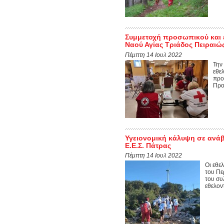
Συμμετοχή προσωπικού και ε
Ναού Αγίας Τριάδος Πειραιώ
Πέμπτη 14 Ιουλ 2022
Την
εθε
προ
Προ
Υγειονομική κάλυψη σε ανά
Ε.Ε.Σ. Πάτρας
Πέμπτη 14 Ιουλ 2022
Οι εθε
του Πε
του συ
εθελοντ