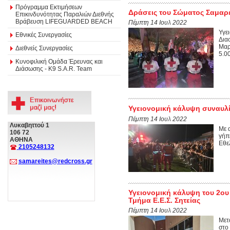
Πρόγραμμα Εκτιμήσεων
Δράσεις του Σώματος Σαμαρε
Επικινδυνότητας Παραλιών Διεθνής
Βράβευση LIFEGUARDED BEACH
Πέμπτη 14 Ιουλ 2022
Υγε
Εθνικές Συνεργασίες
Δια
Μαρ
Διεθνείς Συνεργασίες
5.0
Κυνοφιλική Ομάδα Έρευνας και
Διάσωσης - Κ9 S.A.R. Team
Υγειονομική κάλυψη συναυλί
Πέμπτη 14 Ιουλ 2022
Λυκαβηττού 1
Με 
106 72
γήπ
ΑΘΗΝΑ
Εθε
2105248132
samareites@redcross.gr
Υγειονομική κάλυψη του 2ου
Τμήμα Ε.Ε.Σ. Σητείας
Πέμπτη 14 Ιουλ 2022
Μετ
στο