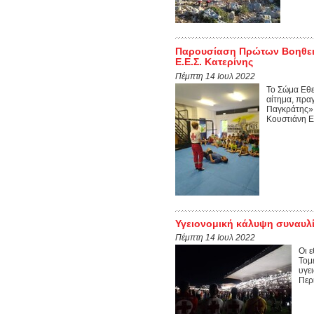
Παρουσίαση Πρώτων Βοηθειώ
Ε.Ε.Σ. Κατερίνης
Πέμπτη 14 Ιουλ 2022
Το Σώμα Εθε
αίτημα, πρα
Παγκράτης».
Κουστιάνη Ελ
Υγειονομική κάλυψη συναυλί
Πέμπτη 14 Ιουλ 2022
Οι 
Τομ
υγε
Περ