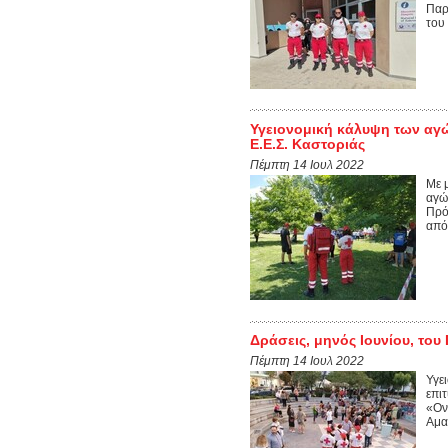
Παρ
του
Υγειονομική κάλυψη των αγώ
Ε.Ε.Σ. Καστοριάς
Πέμπτη 14 Ιουλ 2022
Με 
αγώ
Πρό
από
Δράσεις, μηνός Ιουνίου, του
Πέμπτη 14 Ιουλ 2022
Υγε
επι
«Ον
Αμα