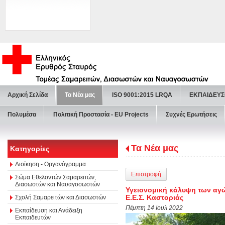
Αρχική Σελίδα
Τα Νέα μας
ISO 9001:2015 LRQA
ΕΚΠΑΙΔΕΥΣ
Πολυμέσα
Πολιτική Προστασία - ΕU Projects
Συχνές Ερωτήσεις
Τα Νέα μας
Κατηγορίες
Διοίκηση - Οργανόγραμμα
Επιστροφή
Σώμα Εθελοντών Σαμαρειτών,
Διασωστών και Ναυαγοσωστών
Υγειονομική κάλυψη των αγώ
Ε.Ε.Σ. Καστοριάς
Σχολή Σαμαρειτών και Διασωστών
Πέμπτη 14 Ιουλ 2022
Εκπαίδευση και Ανάδειξη
Εκπαιδευτών