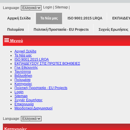
Login
|
Sitemap
|
Language:
Αρχική Σελίδα
Τα Νέα μας
ISO 9001:2015 LRQA
ΕΚΠΑΙΔΕΥ
Πολυμέσα
Πολιτική Προστασία - ΕU Projects
Συχνές Ερωτήσεις
Μενού
Αρχική Σελίδα
Τα Νέα μας
ISO 9001:2015 LRQA
ΕΚΠΑΙΔΕΥΣΟΥ ΣΤΙΣ ΠΡΩΤΕΣ ΒΟΗΘΕΙΕΣ
Γίνε Εθελοντής
Ταυτότητα
Βιβλιοθήκη
Πολυμέσα
Κατηγορίες
Πολιτική Προστασία - ΕU Projects
Login
Sitemap
Συχνές Ερωτήσεις
Επικοινωνία
Μειοδοτικοί Διαγωνισμοί
Language:
Κατηγορίες