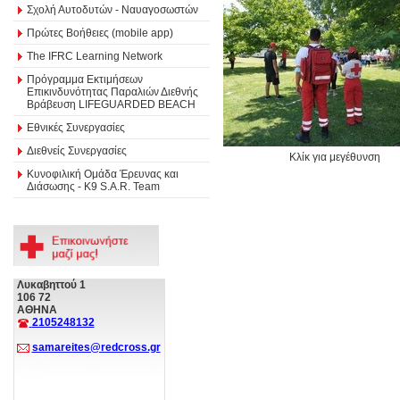
Σχολή Αυτοδυτών - Ναυαγοσωστών
Πρώτες Βοήθειες (mobile app)
The IFRC Learning Network
Πρόγραμμα Εκτιμήσεων
Επικινδυνότητας Παραλιών Διεθνής
Βράβευση LIFEGUARDED BEACH
Εθνικές Συνεργασίες
Διεθνείς Συνεργασίες
Κλίκ για μεγέθυνση
Κυνοφιλική Ομάδα Έρευνας και
Διάσωσης - Κ9 S.A.R. Team
Λυκαβηττού 1
106 72
ΑΘΗΝΑ
2105248132
samareites@redcross.gr