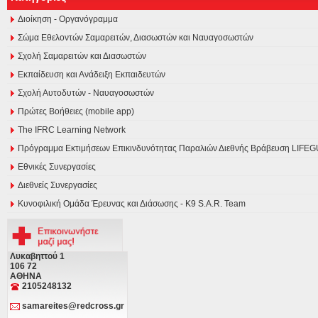
Διοίκηση - Οργανόγραμμα
Σώμα Εθελοντών Σαμαρειτών, Διασωστών και Ναυαγοσωστών
Σχολή Σαμαρειτών και Διασωστών
Εκπαίδευση και Ανάδειξη Εκπαιδευτών
Σχολή Αυτοδυτών - Ναυαγοσωστών
Πρώτες Βοήθειες (mobile app)
The IFRC Learning Network
Πρόγραμμα Εκτιμήσεων Επικινδυνότητας Παραλιών Διεθνής Βράβευση LI
Εθνικές Συνεργασίες
Διεθνείς Συνεργασίες
Κυνοφιλική Ομάδα Έρευνας και Διάσωσης - Κ9 S.A.R. Team
Λυκαβηττού 1
106 72
ΑΘΗΝΑ
2105248132
samareites@redcross.gr