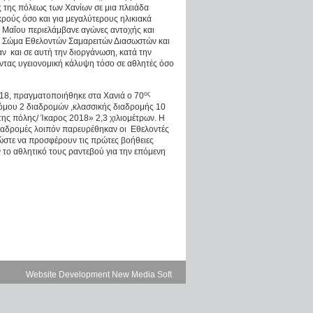
 της πόλεως των Χανίων σε μια πλειάδα
κρούς όσο και για μεγαλύτερους ηλικιακά
7 Μαΐου περιελάμβανε αγώνες αντοχής και
ο Σώμα Εθελοντών Σαμαρειτών Διασωστών και
και σε αυτή την διοργάνωση, κατά την
τας υγειονομική κάλυψη τόσο σε αθλητές όσο
ος
8, πραγματοποιήθηκε στα Χανιά ο 70
ρόμου 2 διαδρομών ,κλασσικής διαδρομής 10
ης πόλης/ Ίκαρος 2018» 2,3 χιλιομέτρων. Η
διαδρομές λοιπόν παρευρέθηκαν οι Εθελοντές
ώστε να προσφέρουν τις πρώτες βοήθειες
 το αθλητικό τους ραντεβού για την επόμενη
Website Development New Media Soft