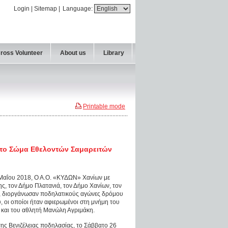
Login
|
Sitemap
|
Language:
Cross Volunteer
About us
Library
Printable mode
ό το Σώμα Εθελοντών Σαμαρειτών
Μαΐου 2018, Ο Α.Ο. «ΚΥΔΩΝ» Χανίων με
ς, τον Δήμο Πλατανιά, τον Δήμο Χανίων, τον
, διοργάνωσαν ποδηλατικούς αγώνες δρόμου
 οι οποίοι ήταν αφιερωμένοι στη μνήμη του
 και του αθλητή Μανώλη Αγριμάκη.
ς Βενιζέλειας ποδηλασίας, το Σάββατο 26