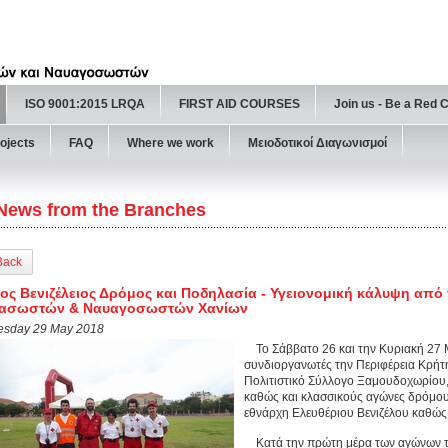
ISO 9001:2015 LRQA
FIRST AID COURSES
Join us - Be a Red 
ojects
FAQ
Where we work
Μειοδοτικοί Διαγωνισμοί
News from the Branches
Back
ος Βενιζέλειος Δρόμος και Ποδηλασία - Υγειονομική κάλυψη απ
ιασωστών & Ναυαγοσωστών Χανίων
esday 29 May 2018
Το Σάββατο 26 και την Κυριακή 27 
συνδιοργανωτές την Περιφέρεια Κρήτη
Πολιτιστικό Σύλλογο Ξαμουδοχωρίου
καθώς και κλασσικούς αγώνες δρόμου,
εθνάρχη Ελευθέριου Βενιζέλου καθώς
Κατά την πρώτη μέρα των αγώνων τη