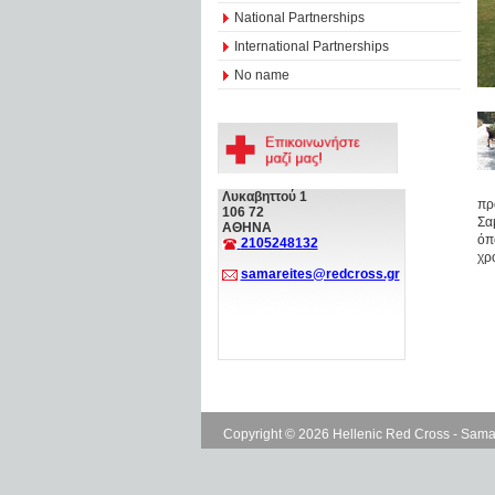
National Partnerships
International Partnerships
No name
Λυκαβηττού 1
πρ
106 72
Σα
ΑΘΗΝΑ
όπ
2105248132
χρ
samareites@redcross.gr
Copyright © 2026 Hellenic Red Cross - Sama