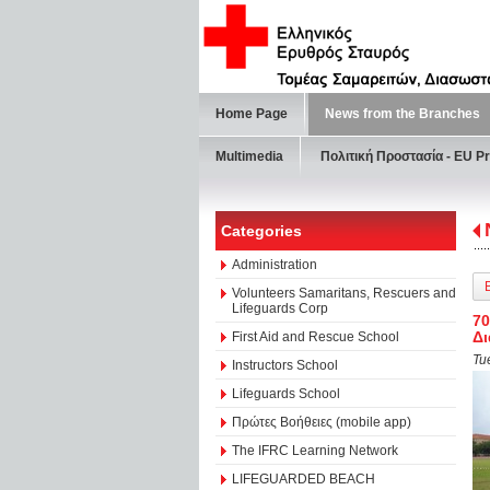
Home Page
News from the Branches
Multimedia
Πολιτική Προστασία - ΕU Pr
Categories
Administration
Volunteers Samaritans, Rescuers and
Lifeguards Corp
70
Δ
First Aid and Rescue School
Tu
Instructors School
Lifeguards School
Πρώτες Βοήθειες (mobile app)
The IFRC Learning Network
LIFEGUARDED BEACH