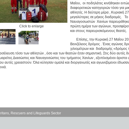
Μαΐου, οι ποδηλάτες κινήθηκαν εντώς
διαφορετικών κατηγοριών τόσο για μι
αθλητές. Η δεύτερη μέρα , Κυριακή 2
μεγαλύτερες σε μήκος διαδρομές. Τ
Ναυαγοσωστών Χανίων παρευρέθηκαν 
Click to enlarge
πρώτη ημέρα των αγώνων, προσφέρον
και στους παρευρισκόμενους θεατές.
Επίσης, την Κυριακή 27 Μαΐου 201
Βενιζέλειος δρόμος . Ένας αγώνας δ
χιλιομέτρων και διαδρομής «δρόμος τ
οσέλευση τόσο των αθλητών , όσο και των θεατών ήταν σημαντική. Στις δύο αυτές 
μαρείτες Διασώστες και Ναυαγοσώστες του τμήματος Χανίων , εξοπλισμένοι άριστα 
ου αυτές χρειαστούν. Όλα κύλησαν ομαλά και διοργανωτές και αγωνιζόμενοι έδωσαν
ονιά.
ritans, Rescuers and Lifeguards Sector