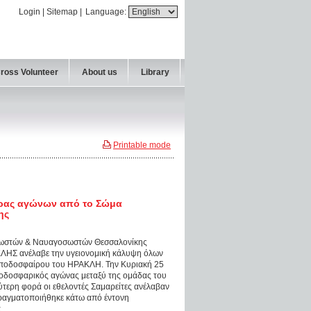
Login
|
Sitemap
|
Language:
Cross Volunteer
About us
Library
Printable mode
δρας αγώνων από το Σώμα
ης
σωστών & Ναυαγοσωστών Θεσσαλονίκης
ΚΛΗΣ ανέλαβε την υγειονομική κάλυψη όλων
 ποδοσφαίρου του ΗΡΑΚΛΗ. Την Κυριακή 25
δοσφαρικός αγώνας μεταξύ της ομάδας του
τερη φορά οι εθελοντές Σαμαρείτες ανέλαβαν
ραγματοποιήθηκε κάτω από έντονη
.