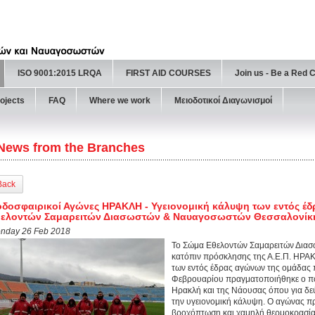
ISO 9001:2015 LRQA
FIRST AID COURSES
Join us - Be a Red 
ojects
FAQ
Where we work
Μειοδοτικοί Διαγωνισμοί
News from the Branches
Back
δοσφαιρικοί Αγώνες ΗΡΑΚΛΗ - Υγειονομική κάλυψη των εντός έ
θελοντών Σαμαρειτών Διασωστών & Ναυαγοσωστών Θεσσαλονίκ
nday 26 Feb 2018
Το Σώμα Εθελοντών Σαμαρειτών Δια
κατόπιν πρόσκλησης της Α.Ε.Π. ΗΡΑ
των εντός έδρας αγώνων της ομάδας
Φεβρουαρίου πραγματοποιήθηκε ο πο
Ηρακλή και της Νάουσας όπου για δεύ
την υγειονομική κάλυψη. Ο αγώνας π
βροχόπτωση και χαμηλή θερμοκρασία