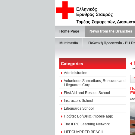
Home Page
News from the Branches
Multimedia
Πολιτική Προστασία - ΕU Pr
Categories
Administration
Volunteers Samaritans, Rescuers and
Lifeguards Corp
Πο
Ε
First Aid and Rescue School
Mo
Instructors School
Lifeguards School
Πρώτες Βοήθειες (mobile app)
The IFRC Learning Network
LIFEGUARDED BEACH