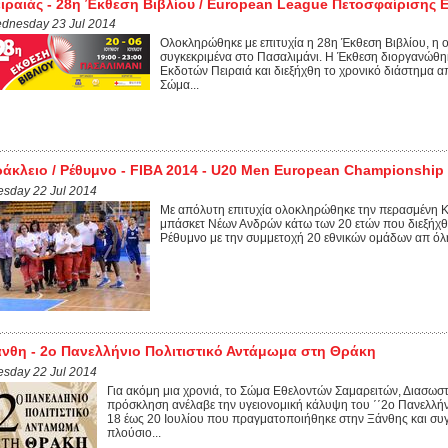
ιραιάς - 28η Έκθεση Βιβλίου / European League Πετοσφαίρισης 
dnesday 23 Jul 2014
Ολοκληρώθηκε με επιτυχία η 28η Έκθεση Βιβλίου, η ο
συγκεκριμένα στο Πασαλιμάνι. Η Έκθεση διοργανώθη
Εκδοτών Πειραιά και διεξήχθη το χρονικό διάστημα απ
Σώμα...
άκλειο / Ρέθυμνο - FIBA 2014 - U20 Men European Championship
esday 22 Jul 2014
Με απόλυτη επιτυχία ολοκληρώθηκε την περασμένη
μπάσκετ Νέων Ανδρών κάτω των 20 ετών που διεξήχθη 
Ρέθυμνο με την συμμετοχή 20 εθνικών ομάδων απ όλη
νθη - 2ο Πανελλήνιο Πολιτιστικό Αντάμωμα στη Θράκη
esday 22 Jul 2014
Για ακόμη μια χρονιά, το Σώμα Εθελοντών Σαμαρειτών, Διασω
πρόσκληση ανέλαβε την υγειονομική κάλυψη του ΄΄2ο Πανελλήν
18 έως 20 Ιουλίου που πραγματοποιήθηκε στην Ξάνθης και συγκ
πλούσιο...