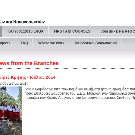
ISO 9001:2015 LRQA
FIRST AID COURSES
Join us - Be a Red 
ojects
FAQ
Where we work
Μειοδοτικοί Διαγωνισμοί
ews from the Branches
ίρες Κρήτης - Ιούλιος 2014
nday 28 Jul 2014
Μια εβδομάδα γεμάτη πολιτισμό και αθλήματα ήταν η εβδομάδα που
τους Εθελοντές Σαμαρείτες του Ε.Ε.Σ. Μοιρών, ενώ παράλληλα συνε
παραλία των Καλών Λιμένων όπου λειτουργεί παράκτιος Σταθμός Π