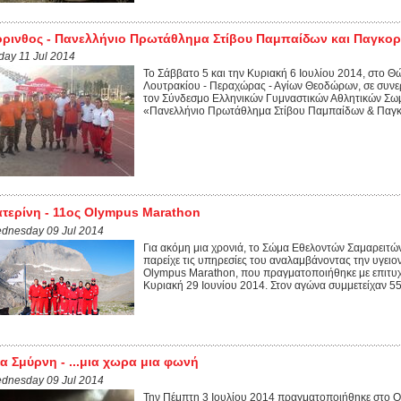
ρινθος - Πανελλήνιο Πρωτάθλημα Στίβου Παμπαίδων και Παγκο
iday 11 Jul 2014
Το Σάββατο 5 και την Κυριακή 6 Ιουλίου 2014, στο Θ
Λουτρακίου - Περαχώρας - Αγίων Θεοδώρων, σε συνε
τον Σύνδεσμο Ελληνικών Γυμναστικών Αθλητικών Σωμα
«Πανελλήνιο Πρωτάθλημα Στίβου Παμπαίδων & Παγκο
τερίνη - 11ος Olympus Marathon
dnesday 09 Jul 2014
Για ακόμη μια χρονιά, το Σώμα Εθελοντών Σαμαρειτ
παρείχε τις υπηρεσίες του αναλαμβάνοντας την υγειο
Olympus Marathon, που πραγματοποιήθηκε με επιτυχ
Κυριακή 29 Ιουνίου 2014. Στον αγώνα συμμετείχαν 55
α Σμύρνη - ...μια χωρα μια φωνή
dnesday 09 Jul 2014
Την Πέμπτη 3 Ιουλίου 2014 πραγματοποιήθηκε στο 