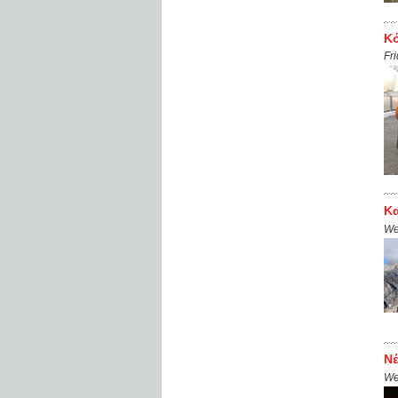
Κό
Fr
Κα
We
Νέ
We