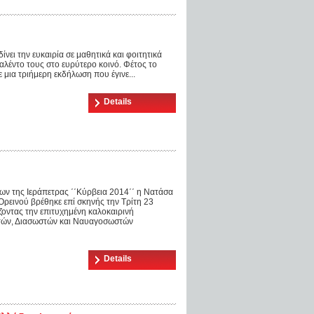
ίνει την ευκαιρία σε μαθητικά και φοιτητικά
αλέντο τους στο ευρύτερο κοινό. Φέτος το
 μια τριήμερη εκδήλωση που έγινε...
Details
ων της Ιεράπετρας ΄΄Κύρβεια 2014΄΄ η Νατάσα
Ορεινού βρέθηκε επί σκηνής την Τρίτη 23
οντας την επιτυχημένη καλοκαιρινή
τών, Διασωστών και Ναυαγοσωστών
Details