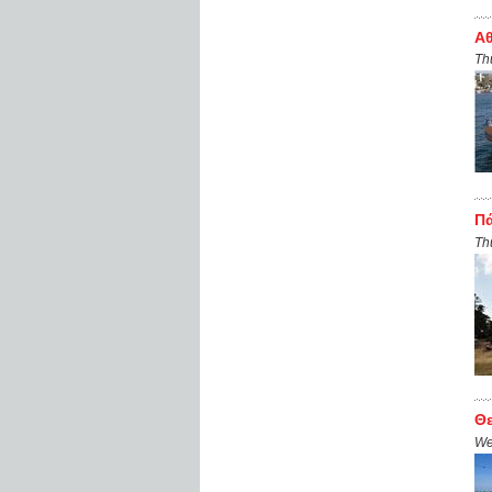
Αθ
Th
Πά
Th
Θε
We