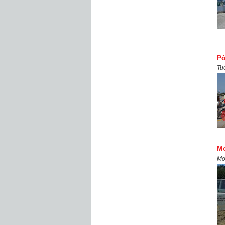
Ρό
Tu
Μο
Mo