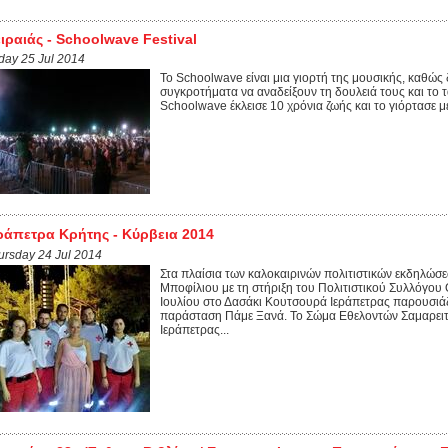
ιραιάς - Schoolwave Festival
iday 25 Jul 2014
To Schoolwave είναι μια γιορτή της μουσικής, καθώς δ
συγκροτήματα να αναδείξουν τη δουλειά τους και το τ
Schoolwave έκλεισε 10 χρόνια ζωής και το γιόρτασε με
ράπετρα Κρήτης - Κύρβεια 2014
ursday 24 Jul 2014
Στα πλαίσια των καλοκαιρινών πολιτιστικών εκδηλώσε
Μποφίλιου με τη στήριξη του Πολιτιστικού Συλλόγου 
Ιουλίου στο Δασάκι Κουτσουρά Ιεράπετρας παρουσιάζ
παράσταση Πάμε Ξανά. Το Σώμα Εθελοντών Σαμαρει
Ιεράπετρας...