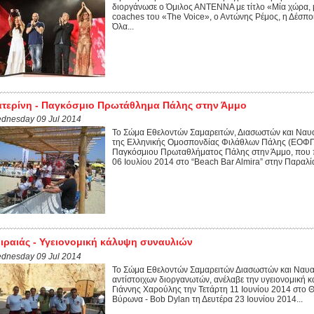
διοργάνωσε ο Όμιλος ΑΝΤΕΝΝΑ με τίτλο «Μία χώρα, 
coaches του «The Voice», ο Αντώνης Ρέμος, η Δέσποι
Όλα...
τερίνη - Παγκόσμιο Πρωτάθλημα Πάλης στην Άμμο
dnesday 09 Jul 2014
Το Σώμα Εθελοντών Σαμαρειτών, Διασωστών και Ναυ
της Ελληνικής Ομοσπονδίας Φιλάθλων Πάλης (ΕΟΦΠ)
Παγκόσμιου Πρωταθλήματος Πάλης στην Άμμο, που 
06 Ιουλίου 2014 στο “Beach Bar Almira” στην Παραλία
ιραιάς - Υγειονομική κάλυψη συναυλιών
dnesday 09 Jul 2014
Το Σώμα Εθελοντών Σαμαρειτών Διασωστών και Ναυα
αντίστοιχων διοργανωτών, ανέλαβε την υγειονομική 
Γιάννης Χαρούλης την Τετάρτη 11 Ιουνίου 2014 στο
Βύρωνα - Bob Dylan τη Δευτέρα 23 Ιουνίου 2014...