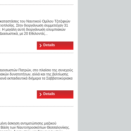
καταστάσεις του Ναυτικού Ομίλου Τζιτζιφιών
ιοπλοΐας. Στην διοργάνωση συμμετείχαν 31
ν. Η μεγάλη αυτή διοργάνωση ολυμπιακών
ιασωστικά, με 20 Εθελοντές...
Details
αγοσωστών Πατρών, στο πλαίσιο της συνεχούς
ιακών δυνατοτήτων, αλλά και της βελτίωσης
εινά εκπαιδευτικά διήμερα τα Σαββατοκύριακα
Details
μένη άσκηση αντιμετώπισης μαζικού
την Βάση των Ναυτοπροσκόπων Θεσσαλονίκης.