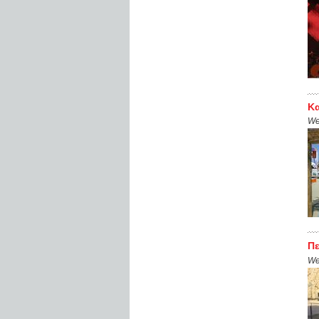
Κα
We
Πε
We