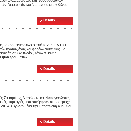
αμαρειτών, Διασωστών και Ναυαγοσωστών
ειτών, Διασωστών και Ναυαγοσωστών Κιλκίς
Details
ς σε κρουαζιερόπλοιο από το Λ.Σ.-ΕΛ.ΕΚΤ.
τών κρουαζιέρας και φορέων ναυτιλίας. Το
καγιάς σε Κ/Ζ πλοίο , λόγω πιθανής
θμού τραυματιών ,...
Details
τές Σαμαρείτες, Διασώστες και Ναυαγοσώστες
ικές πυρκαγιές που συνέβησαν στην περιοχή
 2014. Συγκεκριμένα την Παρασκευή 4 Ιουλίου
Details