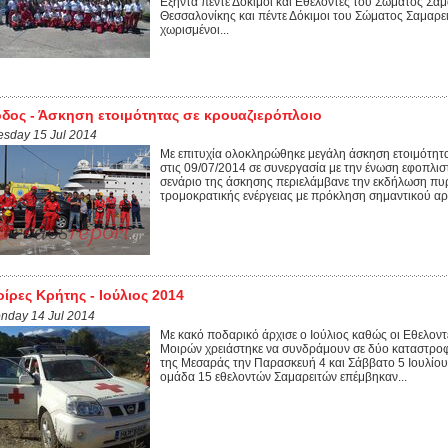
Εξήντα πέντε Δόκιμοι και Εθελοντές του Σώματος Σ
Θεσσαλονίκης και πέντε Δόκιμοι του Σώματος Σαμαρ
χωρισμένοι...
δος - Άσκηση ετοιμότητας σε κρουαζιερόπλοιο
esday 15 Jul 2014
Με επιτυχία ολοκληρώθηκε μεγάλη άσκηση ετοιμότητα
στις 09/07/2014 σε συνεργασία με την ένωση εφοπλισ
σενάριο της άσκησης περιελάμβανε την εκδήλωση πυρ
τρομοκρατικής ενέργειας με πρόκληση σημαντικού αρι
ίρες Κρήτης - Ιούλιος 2014
nday 14 Jul 2014
Με κακό ποδαρικό άρχισε ο Ιούλιος καθώς οι Εθελον
Μοιρών χρειάστηκε να συνδράμουν σε δύο καταστροφ
της Μεσαράς την Παρασκευή 4 και Σάββατο 5 Ιουλίου
ομάδα 15 εθελοντών Σαμαρειτών επέμβηκαν...