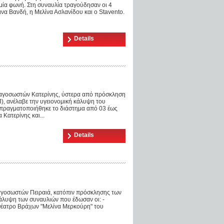
μία φωνή. Στη συναυλία τραγούδησαν οι 4
να Βανδή, η Μελίνα Ασλανίδου και ο Stavento.
Details
αγοσωστών Κατερίνης, ύστερα από πρόσκληση
, ανέλαβε την υγειονομική κάλυψη του
πραγματοποιήθηκε το διάστημα από 03 έως
 Κατερίνης και...
Details
γοσωστών Πειραιά, κατόπιν πρόσκλησης των
κάλυψη των συναυλιών που έδωσαν οι: -
 Θέατρο Βράχων "Μελίνα Μερκούρη" του