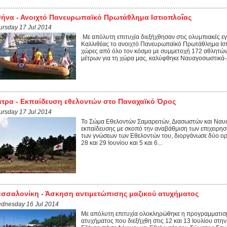
ήνα - Ανοιχτό Πανευρωπαϊκό Πρωτάθλημα Ιστιοπλοΐας
ursday 17 Jul 2014
Με απόλυτη επιτυχία διεξήχθησαν στις ολυμπιακές εγ
Καλλιθέας το ανοιχτό Πανευρωπαϊκό Πρωτάθλημα Ιστ
χώρες από όλο τον κόσμο με συμμετοχή 172 αθλητώ
μέτρων για τη χώρα μας, καλύφθηκε Ναυαγοσωστικά-Δ
τρα - Εκπαίδευση εθελοντών στο Παναχαϊκό Όρος
ursday 17 Jul 2014
Το Σώμα Εθελοντών Σαμαρειτών, Διασωστών και Ναυ
εκπαίδευσης με σκοπό την αναβάθμιση των επιχειρησ
των γνώσεων των Εθελοντών του, διοργάνωσε δύο ορ
28 και 29 Ιουνίου και 5 και 6...
σσαλονίκη - Άσκηση αντιμετώπισης μαζικού ατυχήματος
dnesday 16 Jul 2014
Με απόλυτη επιτυχία ολοκληρώθηκε η προγραμματισ
ατυχήματος που διεξήχθη στις 12 και 13 Ιουλίου σ