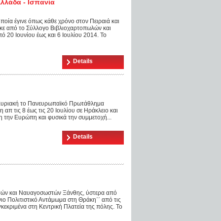
Ελλάδα - Ισπανία
ποία έγινε όπως κάθε χρόνο στον Πειραιά και
κε από το Σύλλογο Βιβλιοχαρτοπωλών και
ό 20 Ιουνίου έως και 6 Ιουλίου 2014. Το
Details
 Κυριακή το Πανευρωπαϊκό Πρωτάθλημα
απ τις 8 έως τις 20 Ιουλίου σε Ηράκλειο και
 την Ευρώπη και φυσικά την συμμετοχή...
Details
στών και Ναυαγοσωστών Ξάνθης, ύστερα από
ιο Πολιτιστικό Αντάμωμα στη Θράκη΄΄ από τις
εκριμένα στη Κεντρική Πλατεία της πόλης. Το