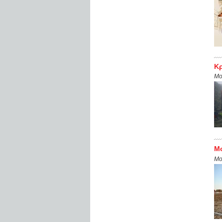
Κρ
Mo
Μο
Mo