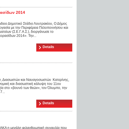
ρασίδων 2014
ώδειο Δημοτικό Στάδιο Λουτρακίου, Ο Δήμος
ργασία με την Περιφέρεια Πελοποννήσου και
τείων (Σ.Ε.Γ.Α.Σ.), διοργάνωσε το
ρασίδων 2014». Την...
Details
ών, Διασωστών και Ναυαγοσωστών Κατερίνης,
νομική και διασωστική κάλυψη του 11ου
ία στο «βουνό των θεών», τον Όλυμπο, την
7...
Details
ΟΑΚΑ η μεγάλη φιλανθρωπική συναυλία που