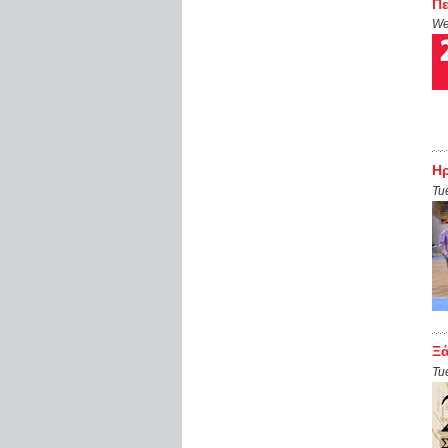
Πε
We
Ηρ
Tu
Ξά
Tu