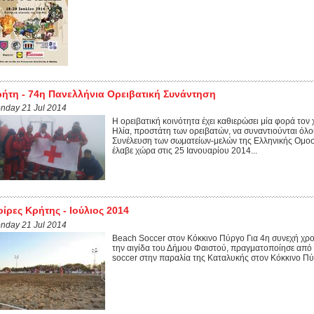
ήτη - 74η Πανελλήνια Ορειβατική Συνάντηση
nday 21 Jul 2014
Η ορειβατική κοινότητα έχει καθιερώσει μία φορά τον
Ηλία, προστάτη των ορειβατών, να συναντιούνται όλοι
Συνέλευση των σωματείων-μελών της Ελληνικής Ομοσ
έλαβε χώρα στις 25 Ιανουαρίου 2014...
ίρες Κρήτης - Ιούλιος 2014
nday 21 Jul 2014
Beach Soccer στον Κόκκινο Πύργο Για 4η συνεχή χρο
την αιγίδα του Δήμου Φαιστού, πραγματοποίησε από τ
soccer στην παραλία της Καταλυκής στον Κόκκινο Πύργ