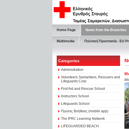
Home Page
News from the Branches
Multimedia
Πολιτική Προστασία - ΕU Pr
N
Categories
Administration
Μο
Volunteers Samaritans, Rescuers and
Mo
Lifeguards Corp
First Aid and Rescue School
Instructors School
Lifeguards School
Πρώτες Βοήθειες (mobile app)
The IFRC Learning Network
LIFEGUARDED BEACH