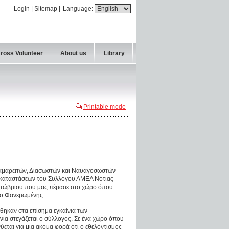
Login
|
Sitemap
|
Language:
Cross Volunteer
About us
Library
Printable mode
αμαρειτών, Διασωστών και Ναυαγοσωστών
γκαταστάσεων του Συλλόγου ΑΜΕΑ Νότιας
Οκτώβριου που μας πέρασε στο χώρο όπου
ίο Φανερωμένης.
θηκαν στα επίσημα εγκαίνια των
ια στεγάζεται ο σύλλογος. Σε ένα χώρο όπου
εται για μια ακόμα φορά ότι ο εθελοντισμός