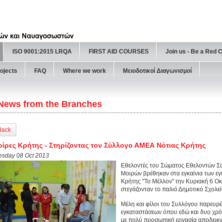
ISO 9001:2015 LRQA
FIRST AID COURSES
Join us - Be a Red 
ojects
FAQ
Where we work
Μειοδοτικοί Διαγωνισμοί
News from the Branches
Back
ίρες Κρήτης - Στηρίζοντας τον Σύλλογο ΑΜΕΑ Νότιας Κρήτης
esday 08 Oct 2013
Eθελοντές του Σώματος Εθελοντών Σ
Μοιρών βρέθηκαν στα εγκαίνια των ε
Κρήτης ''Το Μέλλον'' την Κυριακή 6 
στεγάζονταν το παλιό Δημοτικό Σχολε
Μέλη και φίλοι του Συλλόγου παρευρέ
εγκαταστάσεων όπου εδώ και δυο χρόν
με πολύ προσωπική εργασία αποδεικνύ