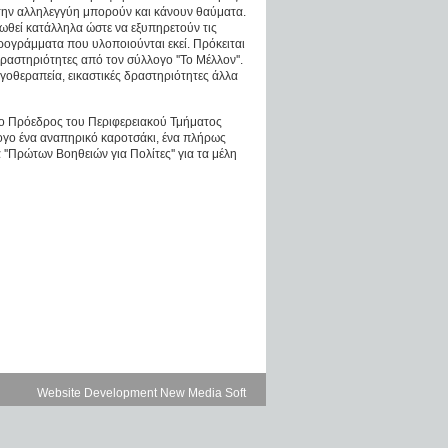
 την αλληλεγγύη μπορούν και κάνουν θαύματα.
ωθεί κατάλληλα ώστε να εξυπηρετούν τις
προγράμματα που υλοποιούνται εκεί. Πρόκειται
δραστηριότητες από τον σύλλογο ''Το Μέλλον''.
οθεραπεία, εικαστικές δραστηριότητες άλλα
, ο Πρόεδρος του Περιφερειακού Τμήματος
γο ένα αναπηρικό καροτσάκι, ένα πλήρως
'Πρώτων Βοηθειών για Πολίτες'' για τα μέλη
Website Development New Media Soft