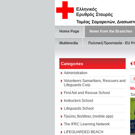
Home Page
News from the Branches
Multimedia
Πολιτική Προστασία - ΕU Pr
Categories
Administration
Volunteers Samaritans, Rescuers and
Lifeguards Corp
Μο
First Aid and Rescue School
Tu
Instructors School
Lifeguards School
Πρώτες Βοήθειες (mobile app)
The IFRC Learning Network
LIFEGUARDED BEACH