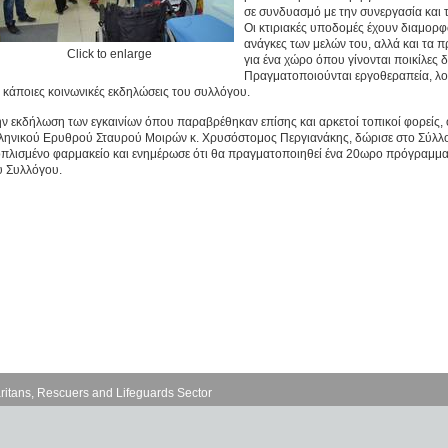
σε συνδυασμό με την συνεργασία και
Οι κτιριακές υποδομές έχουν διαμορφ
ανάγκες των μελών του, αλλά και τα 
Click to enlarge
για ένα χώρο όπου γίνονται ποικίλες 
Πραγματοποιούνται εργοθεραπεία, λογ
ι κάποιες κοινωνικές εκδηλώσεις του συλλόγου.
ην εκδήλωση των εγκαινίων όπου παραβρέθηκαν επίσης και αρκετοί τοπικοί φορείς
ληνικού Ερυθρού Σταυρού Μοιρών κ. Χρυσόστομος Περγιανάκης, δώρισε στο Σύλλο
οπλισμένο φαρμακείο και ενημέρωσε ότι θα πραγματοποιηθεί ένα 20ωρο πρόγραμμα '
υ Συλλόγου.
ritans, Rescuers and Lifeguards Sector