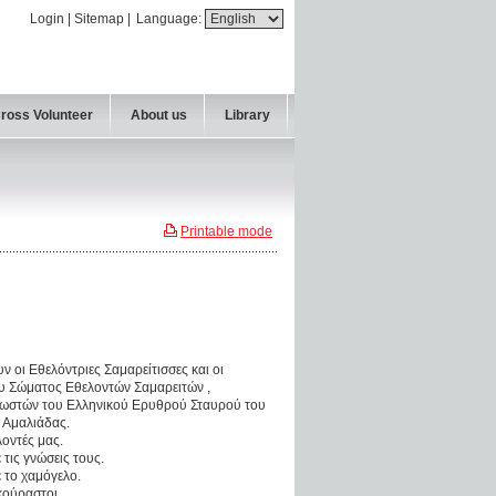
Login
|
Sitemap
|
Language:
Cross Volunteer
About us
Library
Printable mode
οι Εθελόντριες Σαμαρείτισσες και οι
ου Σώματος Εθελοντών Σαμαρειτών ,
ωστών του Ελληνικού Ερυθρού Σταυρού του
 Αμαλιάδας.
οντές μας.
 τις γνώσεις τους.
ε το χαμόγελο.
κούραστοι.