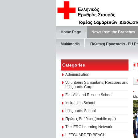
Home Page
News from the Branches
Multimedia
Πολιτική Προστασία - ΕU Pr
Categories
Administration
Volunteers Samaritans, Rescuers and
Lifeguards Corp
.
First Aid and Rescue School
Mo
Instructors School
Lifeguards School
Πρώτες Βοήθειες (mobile app)
The IFRC Learning Network
LIFEGUARDED BEACH