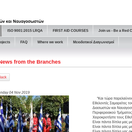
ISO 9001:2015 LRQA
FIRST AID COURSES
Join us - Be a Red 
ojects
FAQ
Where we work
Μειοδοτικοί Διαγωνισμοί
News from the Branches
Back
nday 04 Nov 2019
''Και τώρα παρελαύνουν 
Εθελοντές Σαμαρείτες τ
Διασωστών και Ναυαγοσ
Περιφερειακού Τμήματος
Χειροκροτήστε τους Εθελ
Είναι πάντα δίπλα μας με
Είναι πάντα δίπλα μας μ
Είναι πάντα δίπλα μας α