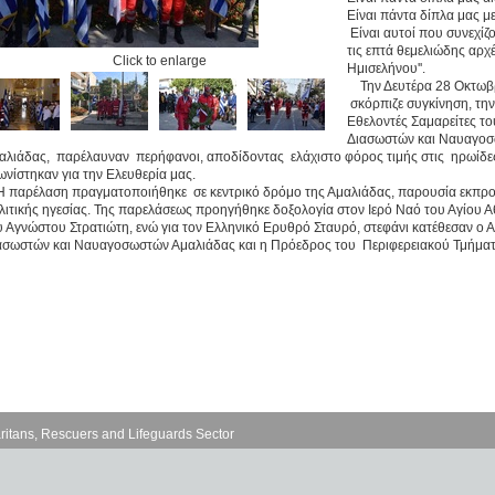
Είναι πάντα δίπλα μας 
Είναι αυτοί που συνεχί
τις επτά θεμελιώδης αρχ
Click to enlarge
Ημισελήνου''.
Την Δευτέρα 28 Οκτωβρ
σκόρπιζε συγκίνηση, την
Εθελοντές Σαμαρείτες τ
Διασωστών και Ναυαγοσ
αλιάδας,
παρέλαυναν
περήφανοι, αποδίδοντας
ελάχιστο φόρος τιμής στις ηρωίδε
ωνίστηκαν για την Ελευθερία μας.
παρέλαση πραγματοποιήθηκε σε κεντρικό δρόμο της Αμαλιάδας, παρουσία εκπροσ
λιτικής ηγεσίας. Της παρελάσεως προηγήθηκε δοξολογία στον Ιερό Ναό του Αγίου 
υ Αγνώστου Στρατιώτη, ενώ για τον Ελληνικό Ερυθρό Σταυρό, στεφάνι κατέθεσαν ο
ασωστών και Ναυαγοσωστών Αμαλιάδας και η Πρόεδρος του Περιφερειακού Τμήματ
ritans, Rescuers and Lifeguards Sector