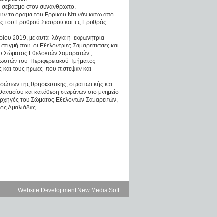
με σεβασμό στον συνάνθρωπο.
ζουν το όραμα του Ερρίκου Ντυνάν κάτω από
ές του Ερυθρού Σταυρού και τις Ερυθράς
ίου 2019, με αυτά λόγια η εκφωνήτρια
 στιγμή που οι Εθελόντριες Σαμαρείτισσες και
ου Σώματος Εθελοντών Σαμαρειτών ,
ωστών του Περιφερειακού Τμήματος
ς και τους ήρωες που πίστεψαν και
ώπων της θρησκευτικής, στρατιωτικής και
Αθανασίου και κατάθεση στεφάνων στο μνημείο
 Αρχηγός του Σώματος Εθελοντών Σαμαρειτών,
ος Αμαλιάδας.
Website Development New Media Soft