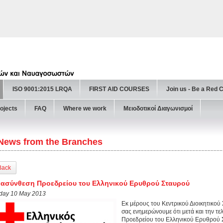
ISO 9001:2015 LRQA
FIRST AID COURSES
Join us - Be a Red 
ojects
FAQ
Where we work
Μειοδοτικοί Διαγωνισμοί
News from the Branches
Back
ασύνθεση Προεδρείου του Ελληνικού Ερυθρού Σταυρού
iday 10 May 2013
Εκ μέρους του Κεντρικού Διοικητικο
σας ενημερώνουμε ότι μετά και την τε
Προεδρείου του Ελληνικού Ερυθρού Σ