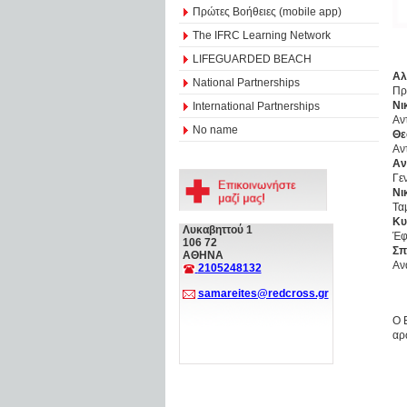
Πρώτες Βοήθειες (mobile app)
The IFRC Learning Network
LIFEGUARDED BEACH
Αλ
National Partnerships
Πρ
Νι
International Partnerships
Αν
No name
Θε
Αν
Αν
Γε
Νι
Τα
Κυ
Λυκαβηττού 1
Έφ
106 72
Σπ
ΑΘΗΝΑ
Αν
2105248132
samareites@redcross.gr
Ο 
αρ