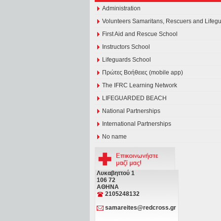
Administration
Volunteers Samaritans, Rescuers and Lifeg
First Aid and Rescue School
Instructors School
Lifeguards School
Πρώτες Βοήθειες (mobile app)
The IFRC Learning Network
LIFEGUARDED BEACH
National Partnerships
International Partnerships
No name
Λυκαβηττού 1
106 72
ΑΘΗΝΑ
2105248132
samareites@redcross.gr