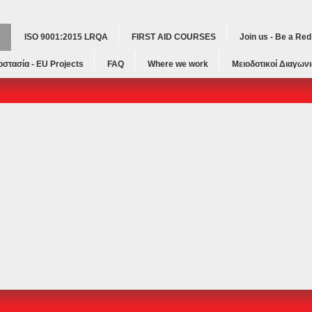
s
ISO 9001:2015 LRQA
FIRST AID COURSES
Join us - Be a Re
οστασία - ΕU Projects
FAQ
Where we work
Μειοδοτικοί Διαγωνι