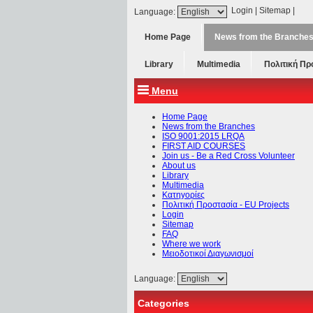
Login
|
Sitemap
|
Language:
Home Page
News from the Branche
Library
Multimedia
Πολιτική Πρ
Menu
Home Page
News from the Branches
ISO 9001:2015 LRQA
FIRST AID COURSES
Join us - Be a Red Cross Volunteer
About us
Library
Multimedia
Κατηγορίες
Πολιτική Προστασία - ΕU Projects
Login
Sitemap
FAQ
Where we work
Μειοδοτικοί Διαγωνισμοί
Language:
Categories