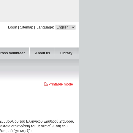
Login
|
Sitemap
|
Language:
Cross Volunteer
About us
Library
Printable mode
ύ Συμβουλίου του Ελληνικού Ερυθρού Σταυρού,
λευταία συνεδρίασή του, η νέα σύνθεση του
ταυρού έχει ως εξής: