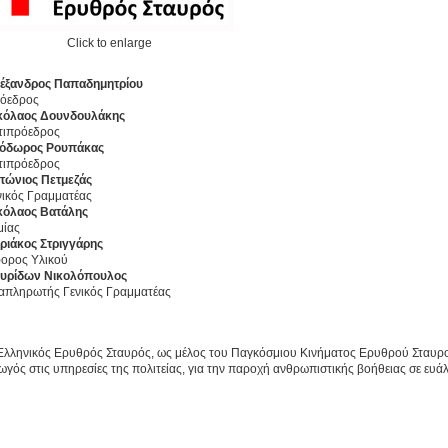
Click to enlarge
έξανδρος Παπαδημητρίου
όεδρος
κόλαος Δουνδουλάκης
τιπρόεδρος
όδωρος Ρουπάκας
τιπρόεδρος
τώνιος Πετμεζάς
νικός Γραμματέας
κόλαος Βατάλης
μίας
ριάκος Στριγγάρης
ορος Υλικού
υρίδων Νικολόπουλος
απληρωτής Γενικός Γραμματέας
Ελληνικός Ερυθρός Σταυρός, ως μέλος του Παγκόσμιου Κινήματος Ερυθρού Σταυρο
ωγός στις υπηρεσίες της πολιτείας, για την παροχή ανθρωπιστικής βοήθειας σε ευ