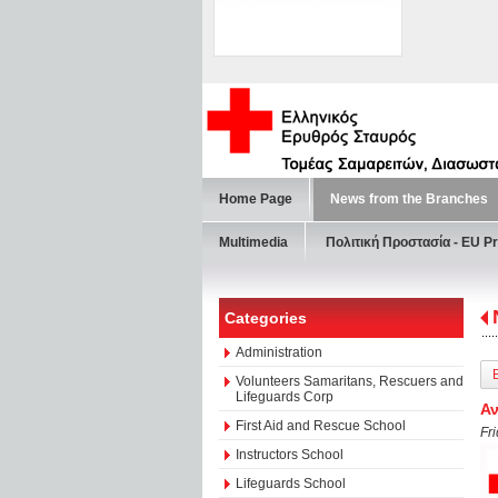
Home Page
News from the Branches
Multimedia
Πολιτική Προστασία - ΕU Pr
Categories
Administration
Volunteers Samaritans, Rescuers and
Lifeguards Corp
Αν
First Aid and Rescue School
Fr
Instructors School
Lifeguards School