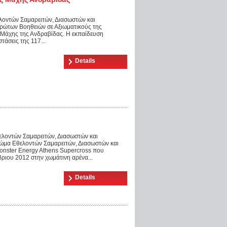
ελοντών Σαμαρειτών, Διασωστών και
ώτων Βοηθειών σε Αξιωματικούς της
Μάχης της Ανδραβίδας. Η εκπαίδευση
τάσεις της 117...
Details
ελοντών Σαμαρειτών, Διασωστών και
ώμα Εθελοντών Σαμαρειτών, Διασωστών και
onster Energy Athens Supercross που
ριου 2012 στην χωμάτινη αρένα...
Details