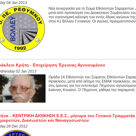
iday 04 Jan 2013
Νέα συνεργασία για το Σώμα Εθελοντών Σαμαρειτών
μετά από πρόσκληση του Διοικητικού Συμβουλίου το
την υγειονομική κάλυψη των εντός έδρας αγώνων της 
στην Α1 Βόλλευ Γυναικών. Οι αγώνες πραγματοποιούντ
άκλειο Κρήτη - Επιχείρηση Έρευνας Αγνοουμένου
dnesday 02 Jan 2013
Ομάδα 16 Εθελοντών του Σώματος Εθελοντών Σαμαρ
Ηρακλείου, μετά από αίτημα της ΕΜΑΚ Ηρακλείου, συ
στις έρευνες για τον εντοπισμό 78χρονου αγνοούμενο
Ιωάννης Κνωσού. Ο 78χρονος χάθηκε την παραμονή τ
ήνα - ΚΕΝΤΡΙΚΗ ΔΙΟΙΚΗΣΗ Ε.Ε.Σ., μήνυμα του Γενικού Γραμματέα 
αμαρειτών, Διασωστών και Ναυαγοσωστών
iday 28 Dec 2012