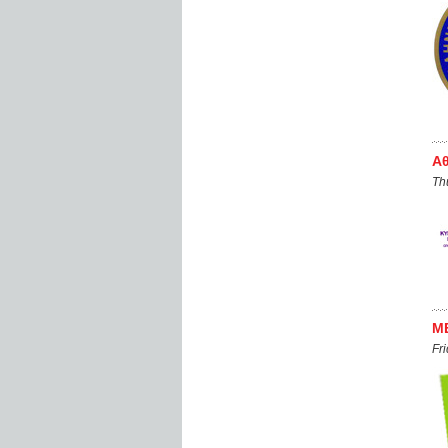
Α
Th
ME
Fr