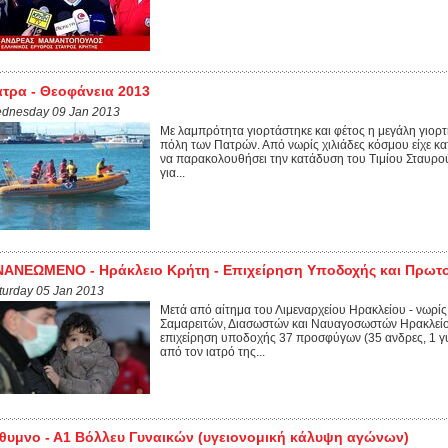
τρα - Θεοφάνεια 2013
dnesday 09 Jan 2013
Με λαμπρότητα γιορτάστηκε και φέτος η μεγάλη γιο
πόλη των Πατρών. Από νωρίς χιλιάδες κόσμου είχε κα
να παρακολουθήσει την κατάδυση του Τιμίου Σταυρού
για...
ANEΩΜΕΝΟ - Ηράκλειο Κρήτη - Επιχείρηση Υποδοχής και Πρωτ
turday 05 Jan 2013
Μετά από αίτημα του Λιμεναρχείου Ηρακλείου - νωρί
Σαμαρειτών, Διασωστών και Ναυαγοσωστών Ηρακλείο
επιχείρηση υποδοχής 37 προσφύγων (35 ανδρες, 1 γυ
από τον ιατρό της...
θυμνο - Α1 Βόλλευ Γυναικών (υγειονομική κάλυψη αγώνων)