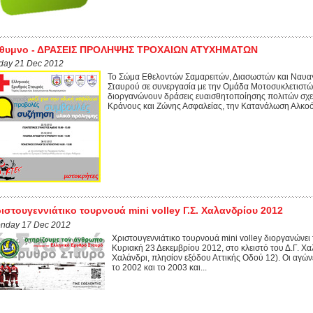
έθυμνο - ΔΡΑΣΕΙΣ ΠΡΟΛΗΨΗΣ ΤΡΟΧΑΙΩΝ ΑΤΥΧΗΜΑΤΩΝ
iday 21 Dec 2012
Το Σώμα Εθελοντών Σαμαρειτών, Διασωστών και Ναυ
Σταυρού σε συνεργασία με την Ομάδα Μοτοσυκλετιστ
διοργανώνουν δράσεις ευαισθητοποίησης πολιτών σχε
Κράνους και Ζώνης Ασφαλείας, την Κατανάλωση Αλκοόλ, 
ιστουγεννιάτικο τουρνουά mini volley Γ.Σ. Χαλανδρίου 2012
nday 17 Dec 2012
Χριστουγεννιάτικο τουρνουά mini volley διοργανώνει 
Κυριακή 23 Δεκεμβρίου 2012, στο κλειστό του Δ.Γ. Χα
Χαλάνδρι, πλησίον εξόδου Αττικής Οδού 12). Οι αγών
το 2002 και το 2003 και...