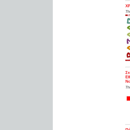
Χ
Th
Σ
Εθ
Νο
Th
Πά