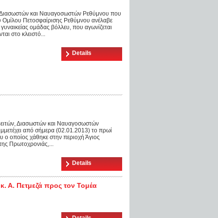
, Διασωστών και Ναυαγοσωστών Ρεθύμνου που
υ Ομίλου Πετοσφαίρισης Ρεθύμνου ανέλαβε
γυναικείας ομάδας βόλλευ, που αγωνίζεται
αι στο κλειστό...
Details
ειτών, Διασωστών και Ναυαγοσωστών
μμετέχει από σήμερα (02.01.2013) το πρωί
υ ο οποίος χάθηκε στην περιοχή Άγιος
ης Πρωτοχρονιάς,...
Details
κ. Α. Πετμεζά προς τον Τομέα