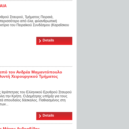
ΑΙΑ
ρυθρού Σταυρού, Τμήματος Πειραιά,
 περισσότερο από όλα, φιλανθρωπική
κτίριο του Πειραϊκού Συνδέσμου (Καραΐσκου
Details
από τον Ανδρέα Μαμαντόπουλο
υθυντή Χειρουργικού Τμήματος
ος Ιεράπετρας του Ελληνικού Ερυθρού Σταυρού
λη την Κρήτη. Ο Δημήτρης υπήρξε για τους
μετά σπουδαίος δάσκαλος. Παθιασμένος στη
των...
Details
ας Μάχης Ανδραβίδας