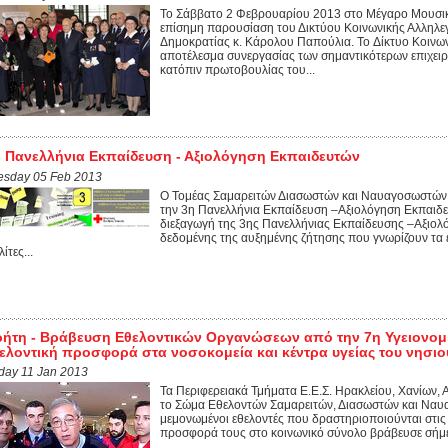
Το Σάββατο 2 Φεβρουαρίου 2013 στο Μέγαρο Μουσι
επίσημη παρουσίαση του Δικτύου Κοινωνικής Αλληλε
Δημοκρατίας κ. Κάρολου Παπούλια. To Δίκτυο Κοινων
αποτέλεσμα συνεργασίας των σημαντικότερων επιχει
κατόπιν πρωτοβουλίας του...
 Πανελλήνια Εκπαίδευση - Αξιολόγηση Εκπαιδευτών
esday 05 Feb 2013
Ο Τομέας Σαμαρειτών Διασωστών και Ναυαγοσωστών β
την 3η Πανελλήνια Εκπαίδευση –Αξιολόγηση Εκπαιδ
διεξαγωγή της 3ης Πανελλήνιας Εκπαίδευσης –Αξιολ
δεδομένης της αυξημένης ζήτησης που γνωρίζουν τα
ίτες...
ήτη - Βράβευση Εθελοντικών Οργανώσεων από την 7η Υγειονομικ
ελοντική προσφορά στα νοσοκομεία και κέντρα υγείας του νησιο
iday 11 Jan 2013
Τα Περιφερειακά Τμήματα Ε.Ε.Σ. Ηρακλείου, Χανίων, 
το Σώμα Εθελοντών Σαμαρειτών, Διασωστών και Ναυα
μεμονωμένοι εθελοντές που δραστηριοποιούνται στις 
προσφορά τους στο κοινωνικό σύνολο βράβευσε σήμε