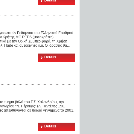
Details
αγοσωστών Ρεθύμνου του Ελληνικού Ερυθρού
ών Κρήτης MO.RTES (μοτοκρήτες)
τικά με την Οδική Συμπεριφορά, τη Χρήση
Παιδί και αυτοκίνητο κ.α. Οι δράσεις θα...
Details
το τμήμα βόλεϊ του Γ.Σ. Χαλανδρίου, την
λανδρίου “Ν. Πέρκιζας” (Λ. Πεντέλης 150,
ες απευθύνονται σε παιδιά γεννημένα το 2001,
Details