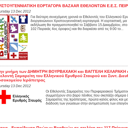
ΡΙΣΤΟΥΓΕΝΝΙΑΤΙΚΗ ΕΟΡΤΑΓΟΡΑ BAZAAR EΘΕΛΟΝΤΩΝ Ε.Ε.Σ. ΠΕΙΡ
ursday 13 Dec 2012
Για δεύτερη συνεχόμενη χρονιά οι Εθελοντές του Ελληνικού Ε
διοργανώνουν Χριστουγεννιάτική εορταγορά. Η εορταστική, μα
εκδήλωση θα πραγματοποιηθεί το Σάββατο 15 Δεκεμβρίου, στο 
102 Πειραιάς 4ος όροφος) και θα διαρκέσει από τις 9:00 το...
την μνήμη των ΔΗΜΗΤΡΗ ΒΟΥΡΒΑΧΑΚΗ και ΒΑΓΓΕΛΗ ΚΕΛΑΡΑΚΗ 
ελοντή Σαμαρείτη του Ελληνικού Ερυθρού Σταυρού και Συντ. Διε
σοκομείου Ιεράπετρας
ursday 13 Dec 2012
Οι Εθελοντές Σαμαρείτες του Περιφερειακού Τμήματ
συμμετέχουν στο βαρύ πένθος που σκεπάζει σήμερα ό
Σαμαρείτες της Ιεράπετρας, πρώτα καλός φίλος και 
διάδοση των γνώσεων στην αντιμετώπιση των επειγόν
τρα - Εκπαίδευση Πρώτων Βοηθειών σε στελέχη της 117 Πτέρυγ