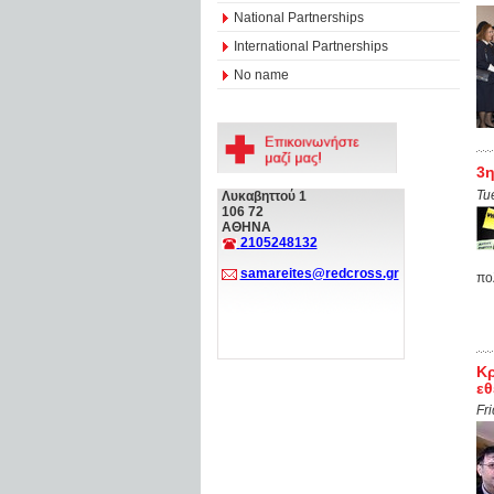
National Partnerships
International Partnerships
No name
3η
Tu
Λυκαβηττού 1
106 72
ΑΘΗΝΑ
2105248132
samareites@redcross.gr
πολ
Κρ
εθ
Fr