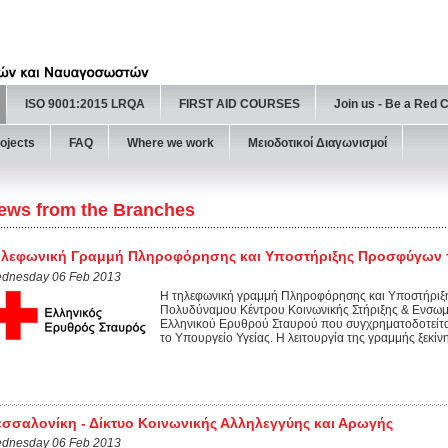
ISO 9001:2015 LRQA
FIRST AID COURSES
Join us - Be a Red 
ojects
FAQ
Where we work
Μειοδοτικοί Διαγωνισμοί
ews from the Branches
λεφωνική Γραμμή Πληροφόρησης και Υποστήριξης Προσφύγων τ
dnesday 06 Feb 2013
Η τηλεφωνική γραμμή Πληροφόρησης και Υποστήριξη
Πολυδύναμου Κέντρου Κοινωνικής Στήριξης & Ενσ
Ελληνικού Ερυθρού Σταυρού που συγχρηματοδοτείτα
το Υπουργείο Υγείας. H λειτουργία της γραμμής ξεκίνη
σσαλονίκη - Δίκτυο Κοινωνικής Αλληλεγγύης και Αρωγής
dnesday 06 Feb 2013