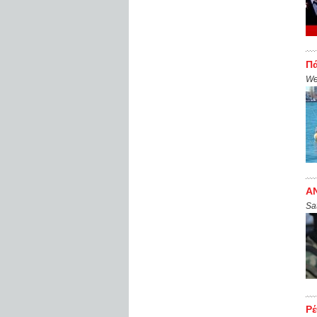
Πά
We
AN
Sa
Ρέ