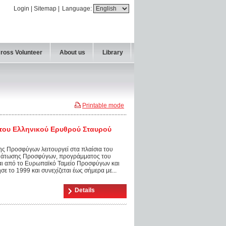
Login
|
Sitemap
|
Language:
Cross Volunteer
About us
Library
Printable mode
ου Ελληνικού Ερυθρού Σταυρού
ς Προσφύγων λειτουργεί στα πλαίσια του
ωμάτωσης Προσφύγων, προγράμματος του
ι από το Ευρωπαϊκό Ταμείο Προσφύγων και
σε το 1999 και συνεχίζεται έως σήμερα με...
Details