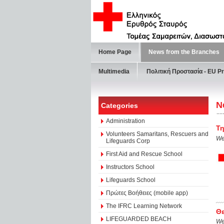
Home Page
News from the Branches
Multimedia
Πολιτική Προστασία - ΕU Pr
N
Categories
Administration
Τη
Volunteers Samaritans, Rescuers and
We
Lifeguards Corp
First Aid and Rescue School
Instructors School
Lifeguards School
Πρώτες Βοήθειες (mobile app)
The IFRC Learning Network
Θε
LIFEGUARDED BEACH
We