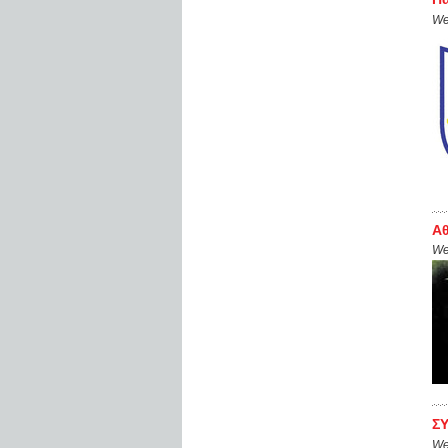
We
Αθ
We
Σ
We