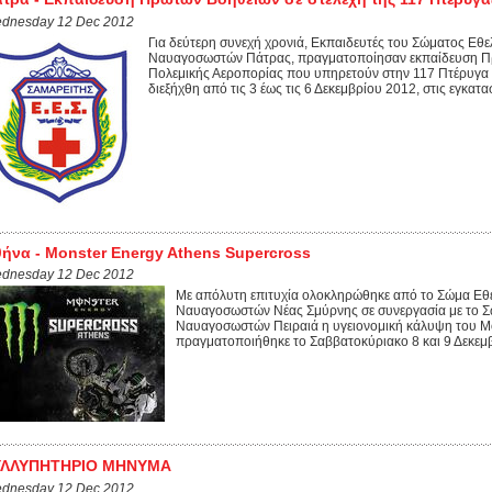
dnesday 12 Dec 2012
Για δεύτερη συνεχή χρονιά, Εκπαιδευτές του Σώματος Εθ
Ναυαγοσωστών Πάτρας, πραγματοποίησαν εκπαίδευση Πρ
Πολεμικής Αεροπορίας που υπηρετούν στην 117 Πτέρυγα 
διεξήχθη από τις 3 έως τις 6 Δεκεμβρίου 2012, στις εγκατασ
ήνα - Monster Energy Athens Supercross
dnesday 12 Dec 2012
Με απόλυτη επιτυχία ολοκληρώθηκε από το Σώμα Εθ
Ναυαγοσωστών Νέας Σμύρνης σε συνεργασία με το Σ
Ναυαγοσωστών Πειραιά η υγειονομική κάλυψη του M
πραγματοποιήθηκε το Σαββατοκύριακο 8 και 9 Δεκεμβ
ΥΛΛΥΠΗΤΗΡΙΟ ΜΗΝΥΜΑ
dnesday 12 Dec 2012