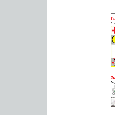
Ρ
Fr
Χρ
Mo