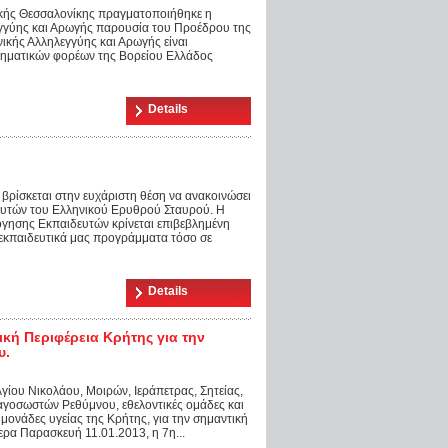
κής Θεσσαλονίκης πραγματοποιήθηκε η
γγύης και Αρωγής παρουσία του Προέδρου της
ικής Αλληλεγγύης και Αρωγής είναι
ρηματικών φορέων της Βορείου Ελλάδος
Details
ρίσκεται στην ευχάριστη θέση να ανακοινώσει
ευτών του Ελληνικού Ερυθρού Σταυρού. Η
όγησης Εκπαιδευτών κρίνεται επιβεβλημένη
 εκπαιδευτικά μας προγράμματα τόσο σε
Details
ή Περιφέρεια Κρήτης για την
υ.
Αγίου Νικολάου, Μοιρών, Ιεράπετρας, Σητείας,
γοσωστών Ρεθύμνου, εθελοντικές ομάδες και
μονάδες υγείας της Κρήτης, για την σημαντική
ρα Παρασκευή 11.01.2013, η 7η...