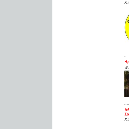
Fr
Ηρ
We
Aθ
Σ
Fr