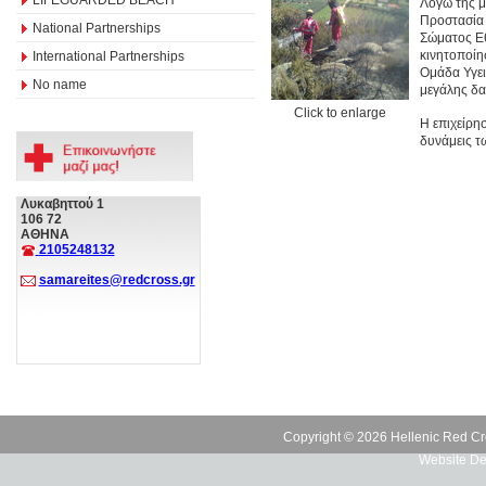
Λόγω της μ
Προστασία 
National Partnerships
Σώματος Ε
κινητοποίη
International Partnerships
Ομάδα Υγει
No name
μεγάλης δα
Click to enlarge
Η επιχείρη
δυνάμεις τ
Λυκαβηττού 1
106 72
ΑΘΗΝΑ
2105248132
samareites@redcross.gr
Copyright © 2026 Hellenic Red Cr
Website De