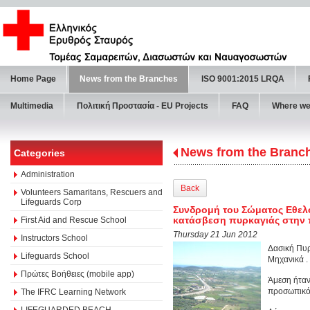
Home Page
News from the Branches
ISO 9001:2015 LRQA
Multimedia
Πολιτική Προστασία - ΕU Projects
FAQ
Where we
News from the Branc
Categories
Administration
Back
Volunteers Samaritans, Rescuers and
Lifeguards Corp
Συνδρομή του Σώματος Εθε
κατάσβεση πυρκαγιάς στην 
First Aid and Rescue School
Thursday 21 Jun 2012
Instructors School
Δασική Πυρ
Lifeguards School
Μηχανικά .
Πρώτες Βοήθειες (mobile app)
Άμεση ήταν
προσωπικό.
The IFRC Learning Network
LIFEGUARDED BEACH