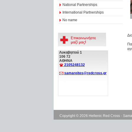
National Partnerships
International Partnerships
No name
Δι
Πα
αγ
Λυκαβηττού 1
106 72
ΑΘΗΝΑ
2105248132
samareites@redcross.gr
Copyright © 2026 Hellenic Red Cross - Sama