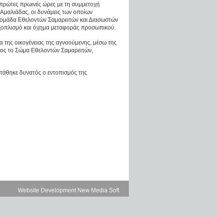
ς πρώτες πρωινές ώρες με τη συμμετοχή
Αμαλιάδας, οι δυνάμεις των οποίων
 ομάδα Εθελοντών Σαμαρειτών και Διασωστών
ξοπλισμό και όχημα μεταφοράς προσωπικού.
 της οικογένειας της αγνοούμενης, μέσω της
προς το Σώμα Εθελοντών Σαμαρειτών,
στάθηκε δυνατός ο εντοπισμός της
Website Development New Media Soft