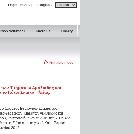
Login
|
Sitemap
|
Language:
Cross Volunteer
About us
Library
Printable mode
 των Τμημάτων Αμαλιάδας και
 το Κάτω Σαμικό Ηλείας.
 του Σώματος Εθελοντών Σαμαρειτών,
εριφερειακών Τμημάτων Αμαλιάδας και
ού, κινητοποιήθηκαν την Πέμπτη 28 Ιουνίου
Μαρίας Ζιάτα από το χωριό Κάτω Σαμικό
Ιουνίου 2012.