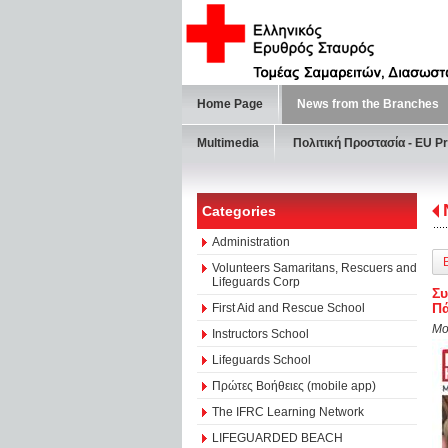
Home Page
News from the Branches
Multimedia
Πολιτική Προστασία - ΕU Pr
Categories
Administration
Volunteers Samaritans, Rescuers and
Lifeguards Corp
Συ
Πά
First Aid and Rescue School
Mo
Instructors School
Lifeguards School
Πρώτες Βοήθειες (mobile app)
The IFRC Learning Network
LIFEGUARDED BEACH