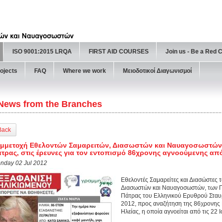
ISO 9001:2015 LRQA
FIRST AID COURSES
Join us - Be a Red 
ojects
FAQ
Where we work
Μειοδοτικοί Διαγωνισμοί
News from the Branches
Back
μμετοχή Εθελοντών Σαμαρειτών, Διασωστών και Ναυαγοσωστών
τρας, στις έρευνες για τον εντοπισμό 86χρονης αγνοούμενης από
nday 02 Jul 2012
Εθελοντές Σαμαρείτες και Διασώστες
Διασωστών και Ναυαγοσωστών, των Π
Πάτρας του Ελληνικού Ερυθρού Σταυρ
2012, προς αναζήτηση της 86χρονης 
Ηλείας, η οποία αγνοείται από τις 22 