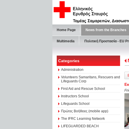
Home Page
News from the Branches
Multimedia
Πολιτική Προστασία - ΕU Pr
Categories
Administration
Volunteers Samaritans, Rescuers and
Lifeguards Corp
Εκ
First Aid and Rescue School
Fr
Instructors School
Lifeguards School
Πρώτες Βοήθειες (mobile app)
The IFRC Learning Network
LIFEGUARDED BEACH