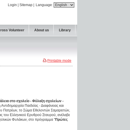
Login
|
Sitemap
|
Language:
Cross Volunteer
About us
Library
Printable mode
άλεια στο σχολείο - Φύλαξη σχολείων -
 Αντιδημαρχεία Παιδείας - Διαφάνειας και
ου Πατρέων, το Σώμα Εθελοντών Σαμαρειτών,
 του Ελληνικού Ερυθρού Σταυρού, ανέλαβε
χολικών Φυλάκων, στο πρόγραμμα ''
Πρώτες