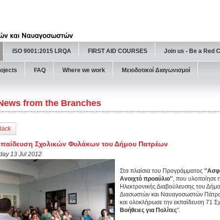
ISO 9001:2015 LRQA
FIRST AID COURSES
Join us - Be a Red 
ojects
FAQ
Where we work
Μειοδοτικοί Διαγωνισμοί
News from the Branches
Back
παίδευση Σχολικών Φυλάκων του Δήμου Πατρέων
iday 13 Jul 2012
Στα πλαίσια του Προγράμματος
''Ασφ
Ανοιχτό προαύλιο''
, που υλοποίησε η
Ηλεκτρονικής Διαβούλευσης του Δήμ
Διασωστών και Ναυαγοσωστών Πάτρας
και ολοκλήρωσε την εκπαίδευση 71 Σ
Βοήθειες για Πολίτες
''.