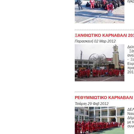
έγκρ
ΞΑΝΘΙΩΤΙΚΟ ΚΑΡΝΑΒΑΛΙ 20
Παρασκευή 02 Μαρ 2012
Δελ
Ξάν
ανα
- Ξ
Εορ
πρα
201
ΡΕΘΥΜΝΙΩΤΙΚΟ ΚΑΡΝΑΒΑΛΙ
Τετάρτη 29 Φεβ 2012
ΔΕΛ
Ναυ
Δήμ
με 
συνο