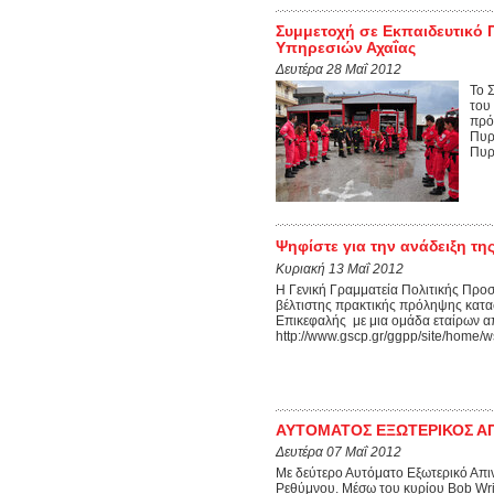
Συμμετοχή σε Εκπαιδευτικ
Υπηρεσιών Αχαΐας
Δευτέρα 28 Μαΐ 2012
Το 
του
πρό
Πυρ
Πυρ
Ψηφίστε για την ανάδειξη τ
Κυριακή 13 Μαΐ 2012
Η Γενική Γραμματεία Πολιτικής Προσ
βέλτιστης πρακτικής πρόληψης κατ
Επικεφαλής με μια ομάδα εταίρων 
http://www.gscp.gr/ggpp/site/ho
ΑΥΤΟΜΑΤΟΣ ΕΞΩΤΕΡΙΚΟΣ Α
Δευτέρα 07 Μαΐ 2012
Με δεύτερο Αυτόματο Εξωτερικό Απι
Ρεθύμνου. Μέσω του κυρίου Bob Wr