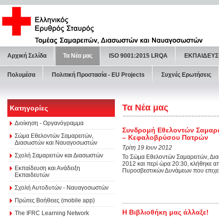
Αρχική Σελίδα
Τα Νέα μας
ISO 9001:2015 LRQA
ΕΚΠΑΙΔΕΥΣ
Πολυμέσα
Πολιτική Προστασία - ΕU Projects
Συχνές Ερωτήσεις
Τα Νέα μας
Κατηγορίες
Διοίκηση - Οργανόγραμμα
Συνδρομή Εθελοντών Σαμαρ
Σώμα Εθελοντών Σαμαρειτών,
– Κεφαλοβρύσου Πατρών
Διασωστών και Ναυαγοσωστών
Τρίτη 19 Ιουν 2012
Σχολή Σαμαρειτών και Διασωστών
Το Σώμα Εθελοντών Σαμαρειτών, Δι
2012 και περί ώρα 20:30, κλήθηκε α
Εκπαίδευση και Ανάδειξη
Πυροσβεστικών Δυνάμεων που επιχειρ
Εκπαιδευτών
Σχολή Αυτοδυτών - Ναυαγοσωστών
Πρώτες Βοήθειες (mobile app)
Η Βιβλιοθήκη μας άλλαξε!
The IFRC Learning Network