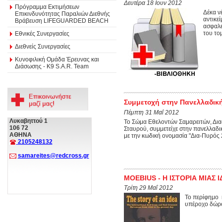
Δευτέρα 18 Ιουν 2012
Πρόγραμμα Εκτιμήσεων
Δέκα ν
Επικινδυνότητας Παραλιών Διεθνής
αντικε
Βράβευση LIFEGUARDED BEACH
ασφαλε
του το
Εθνικές Συνεργασίες
Διεθνείς Συνεργασίες
Κυνοφιλική Ομάδα Έρευνας και
Διάσωσης - Κ9 S.A.R. Team
Συμμετοχή στην Πανελλαδικ
Πέμπτη 31 Μαΐ 2012
Λυκαβηττού 1
Το Σώμα Εθελοντών Σαμαρειτών, Δι
106 72
Σταυρού, συμμετείχε στην πανελλαδι
ΑΘΗΝΑ
με την κωδική ονομασία "Δια-Πυρός 
2105248132
samareites@redcross.gr
MOEBIUS - Η ΙΣΤΟΡΙΑ ΜΙΑΣ 
Τρίτη 29 Μαΐ 2012
Το περίφημο κ
υπέροχο δώρο 