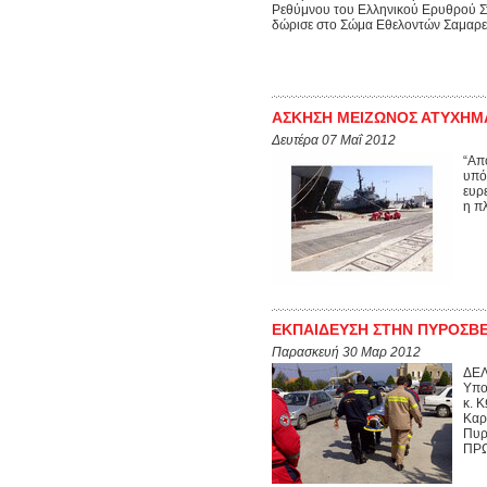
Ρεθύμνου του Ελληνικού Ερυθρού Στ
δώρισε στο Σώμα Εθελοντών Σαμαρε
ΑΣΚΗΣΗ ΜΕΙΖΩΝΟΣ ΑΤΥΧΗΜ
Δευτέρα 07 Μαΐ 2012
“Απ
υπό
ευρ
η π
ΕΚΠΑΙΔΕΥΣΗ ΣΤΗΝ ΠΥΡΟΣΒ
Παρασκευή 30 Μαρ 2012
ΔΕΛ
Υπο
κ. 
Καρ
Πυρ
ΠΡΩ