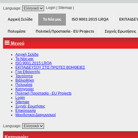
Login
|
Sitemap
|
Language:
Αρχική Σελίδα
Τα Νέα μας
ISO 9001:2015 LRQA
ΕΚΠΑΙΔΕΥ
Πολυμέσα
Πολιτική Προστασία - ΕU Projects
Συχνές Ερωτήσεις
Μενού
Αρχική Σελίδα
Τα Νέα μας
ISO 9001:2015 LRQA
ΕΚΠΑΙΔΕΥΣΟΥ ΣΤΙΣ ΠΡΩΤΕΣ ΒΟΗΘΕΙΕΣ
Γίνε Εθελοντής
Ταυτότητα
Βιβλιοθήκη
Πολυμέσα
Κατηγορίες
Πολιτική Προστασία - ΕU Projects
Login
Sitemap
Συχνές Ερωτήσεις
Επικοινωνία
Μειοδοτικοί Διαγωνισμοί
Language:
Κατηγορίες