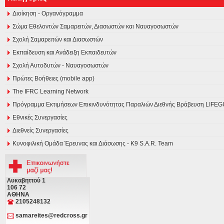
Διοίκηση - Οργανόγραμμα
Σώμα Εθελοντών Σαμαρειτών, Διασωστών και Ναυαγοσωστών
Σχολή Σαμαρειτών και Διασωστών
Εκπαίδευση και Ανάδειξη Εκπαιδευτών
Σχολή Αυτοδυτών - Ναυαγοσωστών
Πρώτες Βοήθειες (mobile app)
The IFRC Learning Network
Πρόγραμμα Εκτιμήσεων Επικινδυνότητας Παραλιών Διεθνής Βράβευση LI
Εθνικές Συνεργασίες
Διεθνείς Συνεργασίες
Κυνοφιλική Ομάδα Έρευνας και Διάσωσης - Κ9 S.A.R. Team
Λυκαβηττού 1
106 72
ΑΘΗΝΑ
2105248132
samareites@redcross.gr