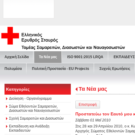
Αρχική Σελίδα
Τα Νέα μας
ISO 9001:2015 LRQA
ΕΚΠΑΙΔΕΥΣ
Πολυμέσα
Πολιτική Προστασία - ΕU Projects
Συχνές Ερωτήσεις
Τα Νέα μας
Κατηγορίες
Διοίκηση - Οργανόγραμμα
Επιστροφή
Σώμα Εθελοντών Σαμαρειτών,
Διασωστών και Ναυαγοσωστών
Προστατεύω τον Εαυτό μου κ
Σχολή Σαμαρειτών και Διασωστών
Σάββατο 01 Μαΐ 2010
Εκπαίδευση και Ανάδειξη
Στις 28 και 29 Απριλίου 2010, ο κ.
Εκπαιδευτών
Αρχηγός Σώματος Εθελοντών Σαμαρε