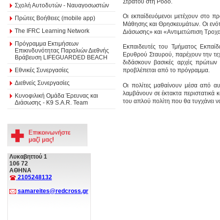
Στρατού στη Ρόδο.
Σχολή Αυτοδυτών - Ναυαγοσωστών
Οι εκπαίδευόμενοι μετέχουν στο π
Πρώτες Βοήθειες (mobile app)
Μάθησης και Θρησκευμάτων. Οι ενότη
The IFRC Learning Network
Διάσωσης» και «Αντιμετώπιση Τροχα
Πρόγραμμα Εκτιμήσεων
Εκπαιδευτές του Τμήματος Εκπαίδ
Επικινδυνότητας Παραλιών Διεθνής
Ερυθρού Σταυρού, παρέχουν την τε
Βράβευση LIFEGUARDED BEACH
διδάσκουν βασικές αρχές πρώτων 
Εθνικές Συνεργασίες
προβλέπεται από το πρόγραμμα.
Διεθνείς Συνεργασίες
Οι πολίτες μαθαίνουν μέσα από αυ
λαμβάνουν σε έκτακτα περιστατικά κ
Κυνοφιλική Ομάδα Έρευνας και
του απλού πολίτη που θα τυγχάνει να
Διάσωσης - Κ9 S.A.R. Team
Λυκαβηττού 1
106 72
ΑΘΗΝΑ
2105248132
samareites@redcross.gr