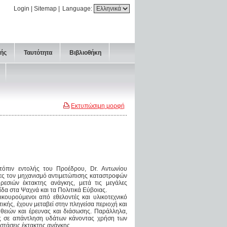
Login
|
Sitemap
|
Language:
τής
Ταυτότητα
Βιβλιοθήκη
Εκτυπώσιμη μορφή
τόπιν εντολής του Προέδρου, Dr. Αντωνίου
χθες τον μηχανισμό αντιμετώπισης καταστροφών
εσιών έκτακτης ανάγκης, μετά τις μεγάλες
δα στα Ψαχνά και τα Πολιτικά Εύβοιας.
ικουρούμενοι από εθελοντές και υλικοτεχνικό
ικής, έχουν μεταβεί στην πληγείσα περιοχή και
ειών και έρευνας και διάσωσης. Παράλληλα,
ις σε απάντληση υδάτων κάνοντας χρήση των
αστάσεις έκτακτης ανάγκης.