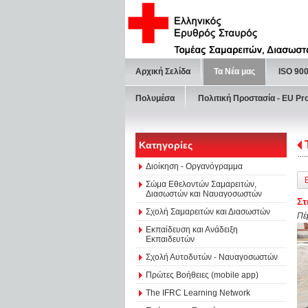
Αρχική Σελίδα
Τα Νέα μας
ISO 90
Πολυμέσα
Πολιτική Προστασία - ΕU Pr
Κατηγορίες
Διοίκηση - Οργανόγραμμα
Σώμα Εθελοντών Σαμαρειτών,
Διασωστών και Ναυαγοσωστών
Στ
Σχολή Σαμαρειτών και Διασωστών
Πέ
Εκπαίδευση και Ανάδειξη
Εκπαιδευτών
Σχολή Αυτοδυτών - Ναυαγοσωστών
Πρώτες Βοήθειες (mobile app)
The IFRC Learning Network