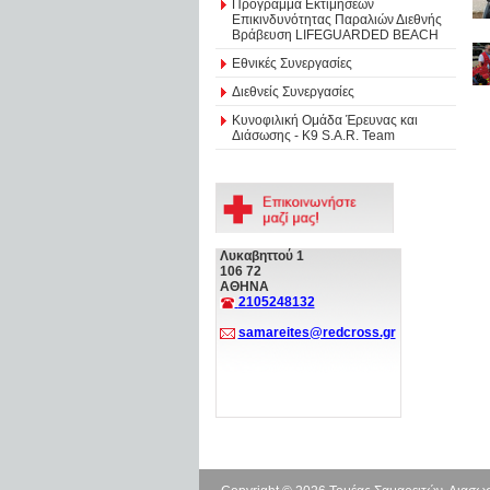
Πρόγραμμα Εκτιμήσεων
Επικινδυνότητας Παραλιών Διεθνής
Βράβευση LIFEGUARDED BEACH
Εθνικές Συνεργασίες
Διεθνείς Συνεργασίες
Κυνοφιλική Ομάδα Έρευνας και
Διάσωσης - Κ9 S.A.R. Team
Λυκαβηττού 1
106 72
ΑΘΗΝΑ
2105248132
samareites@redcross.gr