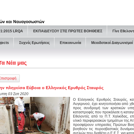
01:2015 LRQA
ΕΚΠΑΙΔΕΥΣΟΥ ΣΤΙΣ ΠΡΩΤΕΣ ΒΟΗΘΕΙΕΣ
Γίνε Εθελον
ojects
Συχνές Ερωτήσεις
Επικοινωνία
Μειοδοτικοί Διαγωνισμοί
Τα Νέα μας
Επιστροφή
ην πληγείσα Εύβοια ο Ελληνικός Ερυθρός Σταυρός
μπτη 03 Σεπ 2020
Ο Ελληνικός Ερυθρός Σταυρός, κα
Αυγερινού, έχει κινητοποιήσει από 
προς συνδρομή των κρατικών υπηρ
καταστροφές που προκάλεσε η καταιγί
Εθελοντές από το Π.Τ. Χαλκίδας, επ
υλικό περιφερειακών τμημάτων της Αττ
προσφέρουν υπηρεσίες Πρώτων Βοηθ
βοηθούν τις πυροσβεστικές δυνάμε
αντλιών που διαθέτει ο Ε.Ε.Σ. για κατ