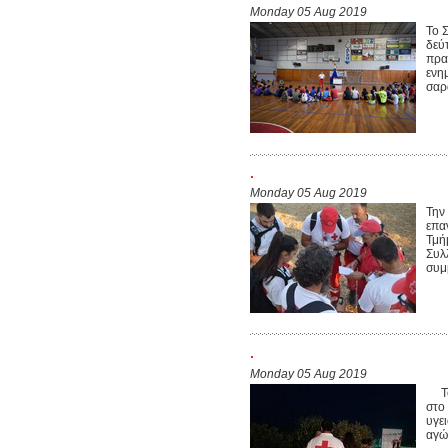
Monday 05 Aug 2019
Το 
δεύ
πρα
ενη
σαρά
.
Monday 05 Aug 2019
Την
επα
Τμή
Συλ
συμ
.
Monday 05 Aug 2019
Το 
στο
υγε
αγώ