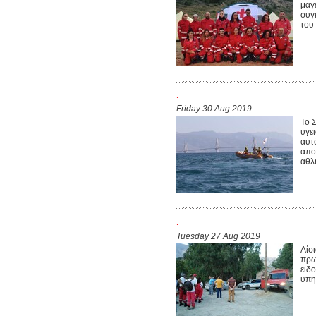
μαγ
συγ
του 
.
Friday 30 Aug 2019
Το 
υγε
αυτ
απο
αθλ
.
Tuesday 27 Aug 2019
Αίσ
πρω
ειδ
υπηρ