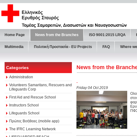
Home Page
News from the Branches
ISO 9001:2015 LRQA
Multimedia
Πολιτική Προστασία - ΕU Projects
FAQ
Where we
News from the Branch
Categories
Administration
.
Volunteers Samaritans, Rescuers and
Friday 04 Oct 2019
Lifeguards Corp
Ολο
First Aid and Rescue School
στο
φαρ
Instructors School
Ερυ
ΠΦ
Lifeguards School
Πρώτες Βοήθειες (mobile app)
The IFRC Learning Network
LIFEGUARDED BEACH