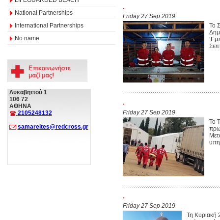
.
National Partnerships
Friday 27 Sep 2019
International Partnerships
Το 
Δημ
No name
‘Εμ
Σεπ
Λυκαβηττού 1
106 72
.
ΑΘΗΝΑ
Friday 27 Sep 2019
2105248132
Το 
samareites@redcross.gr
πρω
Μετ
υπη
.
Friday 27 Sep 2019
Τη Κυριακή 