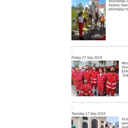
πολιτιστικό
Αγώνες Ορει
καλντερίμι 
.
Friday 27 Sep 2019
Μετ
που
Ελλ
Σώμ
.
Tuesday 17 Sep 2019
Οι 
μεγ
γεν