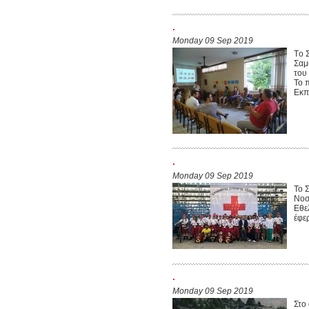
.
Monday 09 Sep 2019
Tο 
Σαμ
του
Το 
Εκπ
.
Monday 09 Sep 2019
Το 
Νοσ
Εθε
έφε
.
Monday 09 Sep 2019
Στο