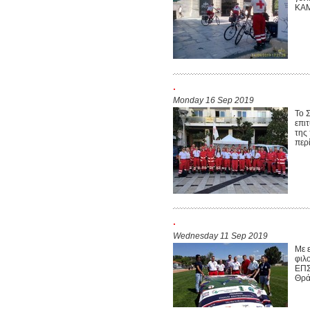
ΚΑΜ
.
Monday 16 Sep 2019
Το 
επι
της
περ
.
Wednesday 11 Sep 2019
Με 
φιλ
ΕΠΣ
Θρά