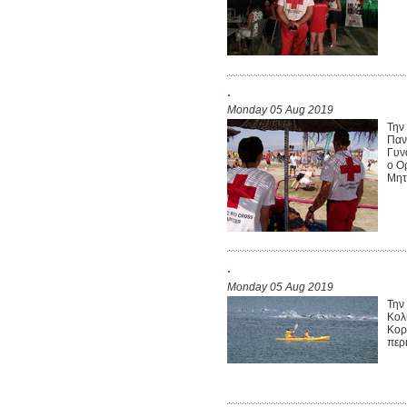
.
Monday 05 Aug 2019
Την
Παν
Γυν
ο Ο
Μητ
.
Monday 05 Aug 2019
Την
Κολ
Κορ
περ