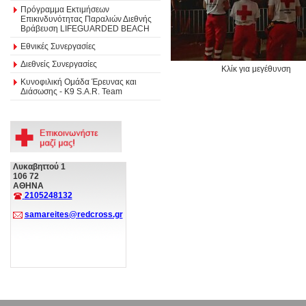
Πρόγραμμα Εκτιμήσεων
Επικινδυνότητας Παραλιών Διεθνής
Βράβευση LIFEGUARDED BEACH
Εθνικές Συνεργασίες
Διεθνείς Συνεργασίες
Κλίκ για μεγέθυνση
Κυνοφιλική Ομάδα Έρευνας και
Διάσωσης - Κ9 S.A.R. Team
Λυκαβηττού 1
106 72
ΑΘΗΝΑ
2105248132
samareites@redcross.gr