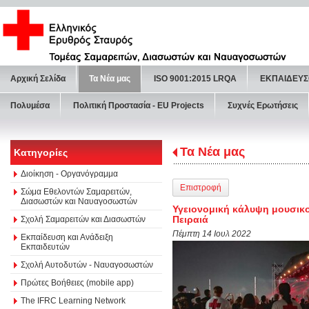
Αρχική Σελίδα
Τα Νέα μας
ISO 9001:2015 LRQA
ΕΚΠΑΙΔΕΥΣ
Πολυμέσα
Πολιτική Προστασία - ΕU Projects
Συχνές Ερωτήσεις
Τα Νέα μας
Κατηγορίες
Διοίκηση - Οργανόγραμμα
Επιστροφή
Σώμα Εθελοντών Σαμαρειτών,
Διασωστών και Ναυαγοσωστών
Υγειονομική κάλυψη μουσικο
Πειραιά
Σχολή Σαμαρειτών και Διασωστών
Πέμπτη 14 Ιουλ 2022
Εκπαίδευση και Ανάδειξη
Εκπαιδευτών
Σχολή Αυτοδυτών - Ναυαγοσωστών
Πρώτες Βοήθειες (mobile app)
The IFRC Learning Network