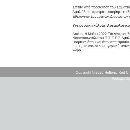
Έπειτα από πρόσκληση του Σωματεί
Αμαλιάδας, πραγματοποιήθηκε επίδε
Εθελοντών Σαμαρειτών, Διασωστών κ
Υγειονομική κάλυψη Αρχαιολογικ
Από τις 9 Μαΐου 2022 Εθελόντριες Σ
Ναυαγοσωστών του Π.Τ. Ε.Ε.Σ. Αμαλ
Βοήθειες όπου και όταν απαιτηθούν.
Ε.Ε.Σ, Dr. Αντώνιου Αυγερινού, ικα
χώρο.
Copyright © 2026 Hellenic Red Cr
Website De