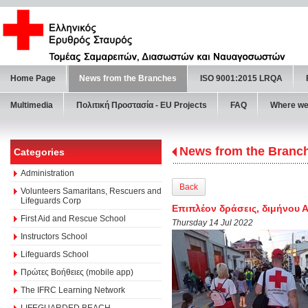
Home Page
News from the Branches
ISO 9001:2015 LRQA
Multimedia
Πολιτική Προστασία - ΕU Projects
FAQ
Where we
News from the Branc
Categories
Administration
Back
Volunteers Samaritans, Rescuers and
Lifeguards Corp
Επιπλέον δράσεις, διμήνου Α
First Aid and Rescue School
Thursday 14 Jul 2022
Instructors School
Lifeguards School
Πρώτες Βοήθειες (mobile app)
The IFRC Learning Network
LIFEGUARDED BEACH