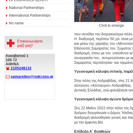
National Partnerships
International Partnerships
No name
Click to enlarge
που συνέδεε την διοργανώτρια πόλη
Η διαδρομή, περίπου 50 χιλ. είναι 
και μέσω της χάραξης του «Μονοπατι
Εθελοντές Σαμαρείτες του Σώματος 
διαδρομή, όπου με τον υπεύθυνο ια
Λυκαβηττού 1
συνεργασία του, αντιμετώπισαν με α
106 72
Σαμαρείτες περπάτησαν και τερμάτισ
ΑΘΗΝΑ
2105248132
Υγειονομική κάλυψη ιππικής παρέ
samareites@redcross.gr
Στην πόλη της Ανδραβίδας, στις 21
σύλλογος «Κένταυροι» Ανδραβίδας. 
Δυτικής Ελλάδας, ενώ φιλοξένησε αν
Υγειονομική κάλυψη αγώνα δρόμου
Στις 22 Μαΐου 2022 στην πόλη της 
δρόμου διοργάνωσε ο Δήμος Ήλιδας κ
διαδρομή ακλούθησαν γονείς και παι
με την έμφυλη βία.
Επίδειξη Α΄ Βοηθειών