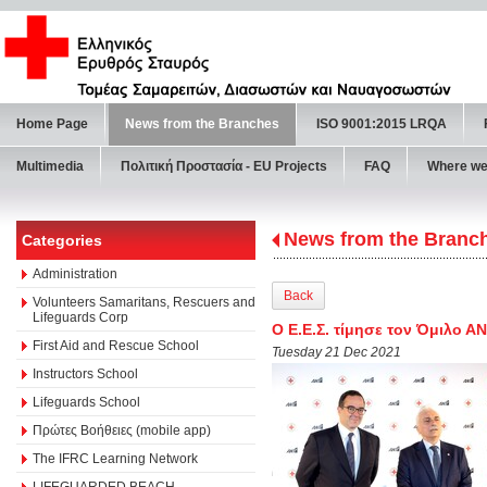
Home Page
News from the Branches
ISO 9001:2015 LRQA
Multimedia
Πολιτική Προστασία - ΕU Projects
FAQ
Where we
News from the Branc
Categories
Administration
Back
Volunteers Samaritans, Rescuers and
Lifeguards Corp
Ο Ε.Ε.Σ. τίμησε τον Όμιλο Α
First Aid and Rescue School
Tuesday 21 Dec 2021
Instructors School
Lifeguards School
Πρώτες Βοήθειες (mobile app)
The IFRC Learning Network
LIFEGUARDED BEACH