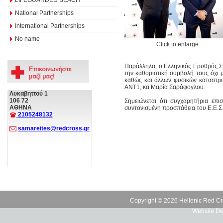
National Partnerships
International Partnerships
No name
Click to enlarge
Παράλληλα, ο Ελληνικός Ερυθρός Στα
την καθοριστική συμβολή τους όχι 
καθώς και άλλων φυσικών καταστρο
ΑΝΤ1, κα Μαρία Σαράφογλου.
Λυκαβηττού 1
106 72
Σημειώνεται ότι συγχαρητήρια επ
ΑΘΗΝΑ
συντονισμένη προσπάθεια του Ε.Ε.
2105248132
samareites@redcross.gr
Copyright © 2026 Hellenic Red Cr
Website De