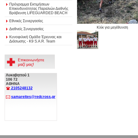
Πρόγραμμα Εκτιμήσεων
Επικινδυνότητας Παραλιών Διεθνής
Βράβευση LIFEGUARDED BEACH
Εθνικές Συνεργασίες
Κλίκ για μεγέθυνση
Διεθνείς Συνεργασίες
Κυνοφιλική Ομάδα Έρευνας και
Διάσωσης - Κ9 S.A.R. Team
Λυκαβηττού 1
106 72
ΑΘΗΝΑ
2105248132
samareites@redcross.gr