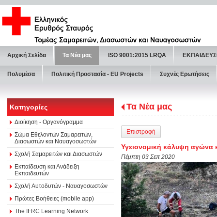
Αρχική Σελίδα
Τα Νέα μας
ISO 9001:2015 LRQA
ΕΚΠΑΙΔΕΥΣ
Πολυμέσα
Πολιτική Προστασία - ΕU Projects
Συχνές Ερωτήσεις
Τα Νέα μας
Κατηγορίες
Διοίκηση - Οργανόγραμμα
Επιστροφή
Σώμα Εθελοντών Σαμαρειτών,
Διασωστών και Ναυαγοσωστών
Υγειονομική κάλυψη αγώνα κ
Σχολή Σαμαρειτών και Διασωστών
Πέμπτη 03 Σεπ 2020
Εκπαίδευση και Ανάδειξη
Εκπαιδευτών
Σχολή Αυτοδυτών - Ναυαγοσωστών
Πρώτες Βοήθειες (mobile app)
The IFRC Learning Network