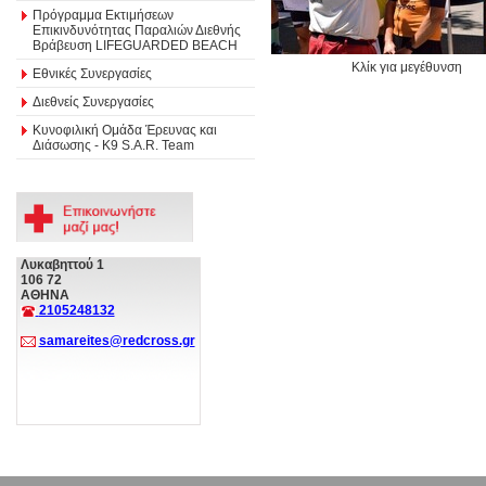
Πρόγραμμα Εκτιμήσεων
Επικινδυνότητας Παραλιών Διεθνής
Βράβευση LIFEGUARDED BEACH
Κλίκ για μεγέθυνση
Εθνικές Συνεργασίες
Διεθνείς Συνεργασίες
Κυνοφιλική Ομάδα Έρευνας και
Διάσωσης - Κ9 S.A.R. Team
Λυκαβηττού 1
106 72
ΑΘΗΝΑ
2105248132
samareites@redcross.gr