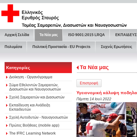
Αρχική Σελίδα
Τα Νέα μας
ISO 9001:2015 LRQA
ΕΚΠΑΙΔΕΥΣ
Πολυμέσα
Πολιτική Προστασία - ΕU Projects
Συχνές Ερωτήσεις
Τα Νέα μας
Κατηγορίες
Διοίκηση - Οργανόγραμμα
Επιστροφή
Σώμα Εθελοντών Σαμαρειτών,
Διασωστών και Ναυαγοσωστών
Υγειονομική κάλυψη ποδηλατ
Σχολή Σαμαρειτών και Διασωστών
Πέμπτη 14 Ιουλ 2022
Εκπαίδευση και Ανάδειξη
Εκπαιδευτών
Σχολή Αυτοδυτών - Ναυαγοσωστών
Πρώτες Βοήθειες (mobile app)
The IFRC Learning Network