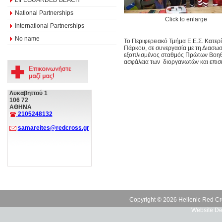
National Partnerships
Click to enlarge
International Partnerships
No name
Το Περιφερειακό Τμήμα Ε.Ε.Σ. Κατερ
Πάρκου, σε συνεργασία με τη Διασω
εξοπλισμένος σταθμός Πρώτων Βοηθει
ασφάλεια των διοργανωτών και επισ
Λυκαβηττού 1
106 72
ΑΘΗΝΑ
2105248132
samareites@redcross.gr
Copyright © 2026 Hellenic Red Cr
Website De