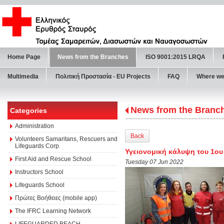
Home Page
News from the Branches
ISO 9001:2015 LRQA
Multimedia
Πολιτική Προστασία - ΕU Projects
FAQ
Where we
News from the Branc
Categories
Administration
Back
Volunteers Samaritans, Rescuers and
Lifeguards Corp
Υγειονομική κάλυψη του 1ου
First Aid and Rescue School
Tuesday 07 Jun 2022
Instructors School
Lifeguards School
Πρώτες Βοήθειες (mobile app)
The IFRC Learning Network
LIFEGUARDED BEACH