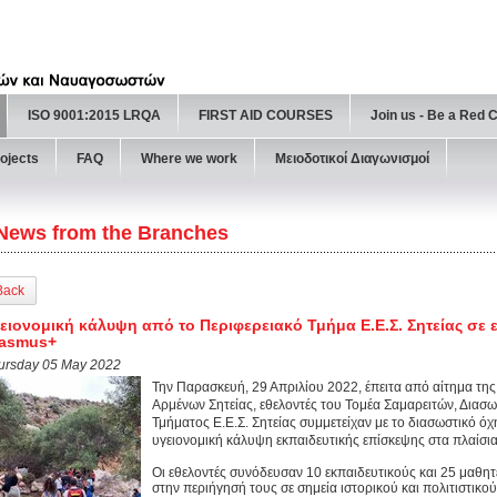
ISO 9001:2015 LRQA
FIRST AID COURSES
Join us - Be a Red 
ojects
FAQ
Where we work
Μειοδοτικοί Διαγωνισμοί
News from the Branches
Back
ειονομική κάλυψη από το Περιφερειακό Τμήμα Ε.Ε.Σ. Σητείας σ
rasmus+
ursday 05 May 2022
Την Παρασκευή, 29 Απριλίου 2022, έπειτα από αίτημα τη
Αρμένων Σητείας, εθελοντές του Τομέα Σαμαρειτών, Δια
Τμήματος Ε.Ε.Σ. Σητείας συμμετείχαν με το διασωστικό ό
υγειονομική κάλυψη εκπαιδευτικής επίσκεψης στα πλαίσι
Οι εθελοντές συνόδευσαν 10 εκπαιδευτικούς και 25 μαθητ
στην περιήγησή τους σε σημεία ιστορικού και πολιτιστικο