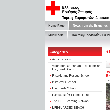
Home Page
News from the Branches
Multimedia
Πολιτική Προστασία - ΕU Pr
Categories
Administration
Volunteers Samaritans, Rescuers and
Lifeguards Corp
Υγ
E
First Aid and Rescue School
Th
Instructors School
Lifeguards School
Πρώτες Βοήθειες (mobile app)
The IFRC Learning Network
LIFEGUARDED BEACH