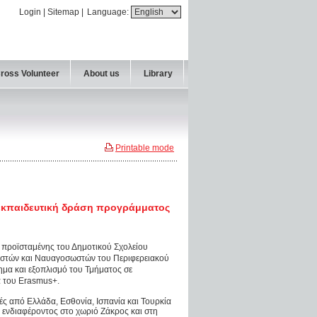
Login
|
Sitemap
|
Language:
Cross Volunteer
About us
Library
Printable mode
ε εκπαιδευτική δράση προγράμματος
ς προϊσταμένης του Δημοτικού Σχολείου
σωστών και Ναυαγοσωστών του Περιφερειακού
χημα και εξοπλισμό του Τμήματος σε
α του Erasmus+.
ές από Ελλάδα, Εσθονία, Ισπανία και Τουρκία
ύ ενδιαφέροντος στο χωριό Ζάκρος και στη