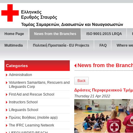
Home Page
News from the Branches
ISO 9001:2015 LRQA
Multimedia
Πολιτική Προστασία - ΕU Projects
FAQ
Where we
News from the Branc
Categories
Administration
Back
Volunteers Samaritans, Rescuers and
Lifeguards Corp
Δράσεις Περιφερειακού Τμήμ
First Aid and Rescue School
Thursday 21 Apr 2022
Instructors School
Lifeguards School
Πρώτες Βοήθειες (mobile app)
The IFRC Learning Network
LIFEGUARDED BEACH