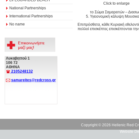
Click to enlarge
National Partnerships
το Σώμα Σαμαρειτών – Διασω
International Partnerships
Υγειονομική κάλυψη Μουσικο
No name
Επιπρόσθετα, κάθε Κυριακή εθελοντ
πολλοί επισκέπτες επισκέπτονται την
Λυκαβηττού 1
106 72
ΑΘΗΝΑ
2105248132
samareites@redcross.gr
Copyright © 2026 Hellenic Red Cr
Website De