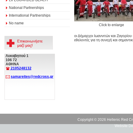
National Partnerships
International Partnerships
No name
Click to enlarge
οι Δήμαρχοι Ιωαννιτών και Ζαγορίου
εθελοντές για τη συνεχή και σημαντι
Λυκαβηττού 1
106 72
ΑΘΗΝΑ
2105248132
samareites@redcross.gr
Copyright © 2026 Hellenic Red Cr
Website De