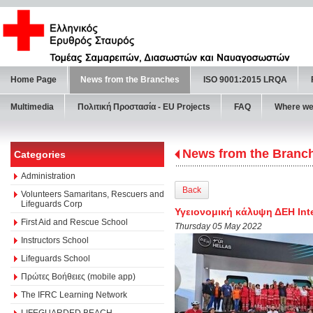
Home Page
News from the Branches
ISO 9001:2015 LRQA
Multimedia
Πολιτική Προστασία - ΕU Projects
FAQ
Where we
News from the Branc
Categories
Administration
Back
Volunteers Samaritans, Rescuers and
Lifeguards Corp
Υγειονομική κάλυψη ΔΕΗ Inte
First Aid and Rescue School
Thursday 05 May 2022
Instructors School
Lifeguards School
Πρώτες Βοήθειες (mobile app)
The IFRC Learning Network
LIFEGUARDED BEACH