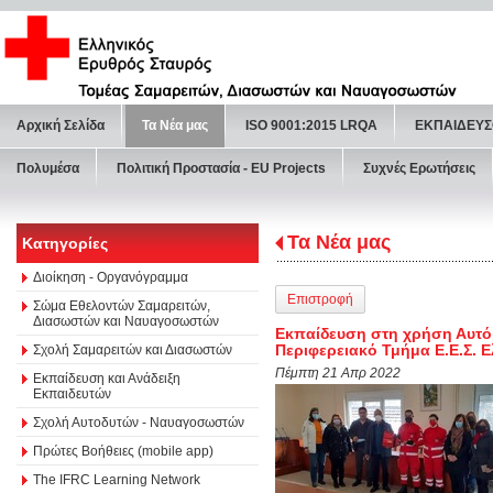
Αρχική Σελίδα
Τα Νέα μας
ISO 9001:2015 LRQA
ΕΚΠΑΙΔΕΥΣ
Πολυμέσα
Πολιτική Προστασία - ΕU Projects
Συχνές Ερωτήσεις
Τα Νέα μας
Κατηγορίες
Διοίκηση - Οργανόγραμμα
Επιστροφή
Σώμα Εθελοντών Σαμαρειτών,
Διασωστών και Ναυαγοσωστών
Εκπαίδευση στη χρήση Αυτό
Περιφερειακό Τμήμα Ε.Ε.Σ. 
Σχολή Σαμαρειτών και Διασωστών
Πέμπτη 21 Απρ 2022
Εκπαίδευση και Ανάδειξη
Εκπαιδευτών
Σχολή Αυτοδυτών - Ναυαγοσωστών
Πρώτες Βοήθειες (mobile app)
The IFRC Learning Network