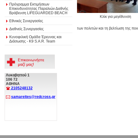
Πρόγραμμα Εκτιμήσεων
Επικινδυνότητας Παραλιών Διεθνής
Βράβευση LIFEGUARDED BEACH
Κλίκ για μεγέθυνση
Εθνικές Συνεργασίες
των πολιτών και τη βελτίωση της πο
Διεθνείς Συνεργασίες
Κυνοφιλική Ομάδα Έρευνας και
Διάσωσης - Κ9 S.A.R. Team
Λυκαβηττού 1
106 72
ΑΘΗΝΑ
2105248132
samareites@redcross.gr