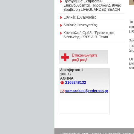
Πρόγραμμα Εκτιμήσεων
Επικινδυνότητας Παραλιών Διεθνής
Βράβευση LIFEGUARDED BEACH
Εθνικές Συνεργασίες
Το
Διεθνείς Συνεργασίες
εφ
LR
Κυνοφιλική Ομάδα Έρευνας και
Διάσωσης - Κ9 S.A.R. Team
Συ
το
Στ
Οι
μι
αν
Λυκαβηττού 1
106 72
ΑΘΗΝΑ
2105248132
samareites@redcross.gr