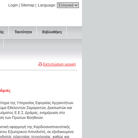
Login
|
Sitemap
|
Language:
τής
Ταυτότητα
Βιβλιοθήκη
Εκτυπώσιμη μορφή
ράμας
αίτημα της Υπηρεσίας Εφορείας Αρχαιοτήτων
ώμα Εθελοντών Σαμαρειτών, Διασωστών και
μήματος Ε.Ε.Σ. Δράμας, ενημέρωση στο
ώση των Πρώτων Βοηθειών.
κτική εφαρμογή της Καρδιοαναπνευστικής
ου Εξωτερικού Απινιδιστή, σε εξειδικευμένα
διστές τελευταίας τεχνολογίας, καθώς και