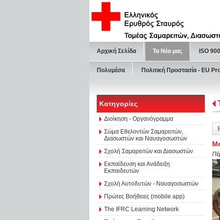
Αρχική Σελίδα
Τα Νέα μας
ISO 90
Πολυμέσα
Πολιτική Προστασία - ΕU Pr
Κατηγορίες
Διοίκηση - Οργανόγραμμα
Σώμα Εθελοντών Σαμαρειτών,
Διασωστών και Ναυαγοσωστών
Μα
Σχολή Σαμαρειτών και Διασωστών
Πέ
Εκπαίδευση και Ανάδειξη
Εκπαιδευτών
Σχολή Αυτοδυτών - Ναυαγοσωστών
Πρώτες Βοήθειες (mobile app)
The IFRC Learning Network