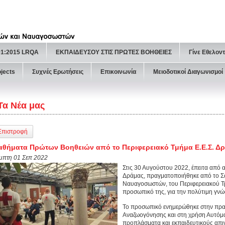
01:2015 LRQA
ΕΚΠΑΙΔΕΥΣΟΥ ΣΤΙΣ ΠΡΩΤΕΣ ΒΟΗΘΕΙΕΣ
Γίνε Εθελον
ojects
Συχνές Ερωτήσεις
Επικοινωνία
Μειοδοτικοί Διαγωνισμοί
Τα Νέα μας
Επιστροφή
θήματα Πρώτων Βοηθειών από το Περιφερειακό Τμήμα Ε.Ε.Σ. Δ
μπτη 01 Σεπ 2022
Στις 30 Αυγούστου 2022, έπειτα από 
Δράμας, πραγματοποιήθηκε από το Σ
Ναυαγοσωστών, του Περιφερειακού Τ
προσωπικό της, για την πολύτιμη γν
Το προσωπικό ενημερώθηκε στην πρα
Αναζωογόνησης και στη χρήση Αυτόματ
προπλάσματα και εκπαιδευτικούς απινι