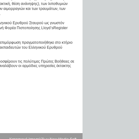
ακτική, θέση ανάνηψης), των λιποθυμιών
ων αιμορραγιών και των τραυμάτων, των
.
ληνικού Ερυθρού Σταυρού ως γνωστόν
θνή Φορέα Πιστοποίησης Lloyd’sRegister
. Η επιμόρφωση πραγματοποιήθηκε στο κτήριο
ή εκπαιδευτών του Ελληνικού Ερυθρού
προσφέρουν τις πολύτιμες Πρώτες Βοήθειες σε
αναλάβουν οι αρμόδιες υπηρεσίες έκτακτης