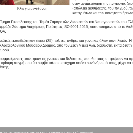
στην αντιμετώπιση της πνιγμονής (πρ
(απώλεια αισθήσεων), του πνιγμού, τ
Κλίκ για μεγέθυνση
καταγμάτων και των ακινητοποιήσεων
 Τμήμα Εκπαίδευσης του Τομέα Σαμαρειτών, Διασωστών και Ναυαγοσωστών του Ελ
αρμόζει Σύστημα Διαχείρισης Ποιότητας ISO 9001:2015, πιστοποιημένο από το Διε
QA.
νολικά, εκπαιδεύτηκαν είκοσι (25) πολίτες, άνδρες και γυναίκες όλων των ηλικιών
υ Αρχαιολογικού Μουσείου Δράμας, από τον Ζεκή Μεμέτ Αλή, διασώστη, εκπαιδευτ
αυρού.
 συμμετέχοντες απέκτησαν τις γνώσεις και δεξιότητες, που θα τους επιτρέψουν να 
α κρίσιμη στιγμή που θα συμβεί κάποιο ατύχημα σε ένα συνάνθρωπό τους, μέχρι να 
άγκης.