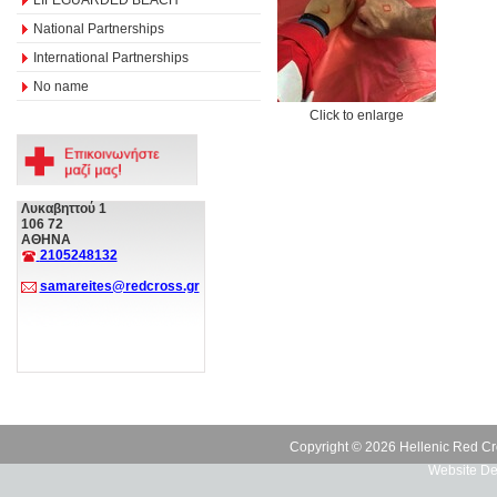
National Partnerships
International Partnerships
No name
Click to enlarge
Λυκαβηττού 1
106 72
ΑΘΗΝΑ
2105248132
samareites@redcross.gr
Copyright © 2026 Hellenic Red Cr
Website De