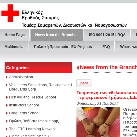
Home Page
News from the Branches
ISO 9001:2015 LRQA
Multimedia
Πολιτική Προστασία - ΕU Projects
FAQ
Where we
News from the Branc
Categories
Administration
Back
Volunteers Samaritans, Rescuers and
Lifeguards Corp
Συμμετοχή των εθελοντών το
Περιφερειακού Τμήματος Ε.Ε
First Aid and Rescue School
Wednesday 21 Dec 2022
Instructors School
Οι εθελ
Lifeguards School
Περιφερ
εκδήλωσ
Πρώτες Βοήθειες (mobile app)
Η προσφο
του Τμή
The IFRC Learning Network
Ελληνικ
γενικότ
LIFEGUARDED BEACH