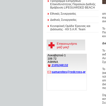
Πρόγραμμα Εκτιμήσεων
Επικινδυνότητας Παραλιών Διεθνής
Βράβευση LIFEGUARDED BEACH
Εθνικές Συνεργασίες
απ
κυ
Διεθνείς Συνεργασίες
αν
Κυνοφιλική Ομάδα Έρευνας και
Το
Διάσωσης - Κ9 S.A.R. Team
Πο
κι
Δι
Το
εκ
Λυκαβηττού 1
Αυ
106 72
Σχ
ΑΘΗΝΑ
2105248132
Το
samareites@redcross.gr
(κ
τε
απ
Δι
πι
Ση
εκ
Συ