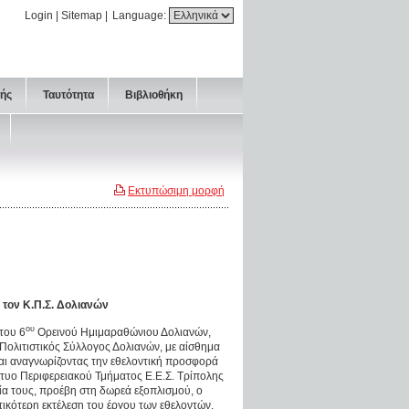
Login
|
Sitemap
|
Language:
τής
Ταυτότητα
Βιβλιοθήκη
Εκτυπώσιμη μορφή
τον Κ.Π.Σ. Δολιανών
ου
του 6
Ορεινού Ημιμαραθώνιου Δολιανών,
 Πολιτιστικός Σύλλογος Δολιανών, με αίσθημα
αι αναγνωρίζοντας την εθελοντική προσφορά
τυο Περιφερειακού Τμήματος Ε.Ε.Σ. Τρίπολης
σία τους, προέβη στη δωρεά εξοπλισμού, ο
ικότερη εκτέλεση του έργου των εθελοντών.