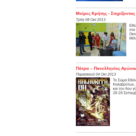
Μοίρες Κρήτης - Στηρίζοντα
Τρίτη 08 Οκτ 2013
Eθε
στα
Οκτ
Μέλ
Πάτρα – Πανελληνίος Αγώνας
Παρασκευή 04 Οκτ 2013
Το Σώμα Εθελ
Καλαβρύτων, 
και του 6ου γ
28-29 Σεπτεμβ