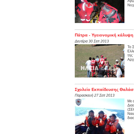
Αγώ
Νυχ
Πάτρα - Υγειονομική κάλυψη
Δευτέρα 30 Σεπ 2013
Το 
Ελλ
της
Αρχ
Σχολείο Εκπαίδευσης Θαλάσ
Παρασκευή 27 Σεπ 2013
Με 
Δια
(ΣΕ
Ναυ
δια