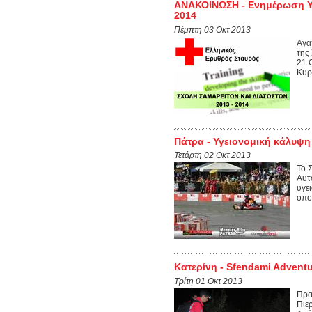
ΑΝΑΚΟΙΝΩΣΗ - Ενημέρωση Υπ
2014
Πέμπτη 03 Οκτ 2013
Αγα
της
21 
Κυρ
Πάτρα - Υγειονομική κάλυψη 
Τετάρτη 02 Οκτ 2013
Το 
Αυτ
υγει
οπο
Κατερίνη - Sfendami Adventu
Τρίτη 01 Οκτ 2013
Πρα
Πιε