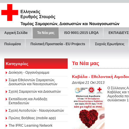
Αρχική Σελίδα
Τα Νέα μας
ISO 9001:2015 LRQA
ΕΚΠΑΙΔΕΥΣ
Πολυμέσα
Πολιτική Προστασία - ΕU Projects
Συχνές Ερωτήσεις
Τα Νέα μας
Κατηγορίες
Διοίκηση - Οργανόγραμμα
Καβάλα - Εθελοντική Αιμοδο
Σώμα Εθελοντών Σαμαρειτών,
Δευτέρα 21 Οκτ 2013
Διασωστών και Ναυαγοσωστών
Ο Σύλλογος Α
Σχολή Σαμαρειτών και Διασωστών
Καβάλας και 
Αιμοδοσία πο
Εκπαίδευση και Ανάδειξη
συλλέκτικαν 1
Εκπαιδευτών
Σχολή Αυτοδυτών - Ναυαγοσωστών
Πρώτες Βοήθειες (mobile app)
The IFRC Learning Network