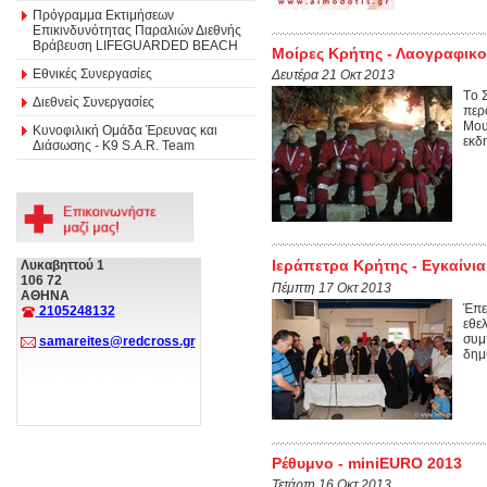
Πρόγραμμα Εκτιμήσεων
Επικινδυνότητας Παραλιών Διεθνής
Βράβευση LIFEGUARDED BEACH
Μοίρες Κρήτης - Λαογραφικ
Εθνικές Συνεργασίες
Δευτέρα 21 Οκτ 2013
Tο 
Διεθνείς Συνεργασίες
περ
Μου
Κυνοφιλική Ομάδα Έρευνας και
εκδ
Διάσωσης - Κ9 S.A.R. Team
Ιεράπετρα Κρήτης - Εγκαίνια
Λυκαβηττού 1
106 72
Πέμπτη 17 Οκτ 2013
ΑΘΗΝΑ
Έπε
2105248132
εθε
συμ
samareites@redcross.gr
δημ
Ρέθυμνο - miniEURO 2013
Τετάρτη 16 Οκτ 2013