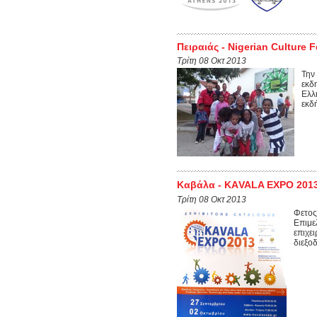
Πειραιάς - Nigerian Culture F
Τρίτη 08 Οκτ 2013
Την
εκδ
Ελλ
εκδ
Καβάλα - ΚΑVALA EXPO 201
Τρίτη 08 Οκτ 2013
Φετος
Επιμε
επιχει
διεξοδ