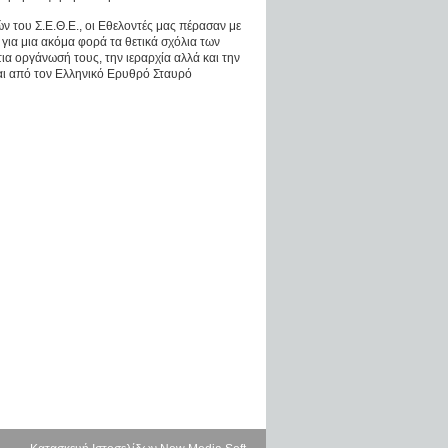
 του Σ.Ε.Θ.Ε., οι Εθελοντές μας πέρασαν με
για μια ακόμα φορά τα θετικά σχόλια των
ια οργάνωσή τους, την ιεραρχία αλλά και την
ι από τον Ελληνικό Ερυθρό Σταυρό