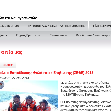
01:2015 LRQA
ΕΚΠΑΙΔΕΥΣΟΥ ΣΤΙΣ ΠΡΩΤΕΣ ΒΟΗΘΕΙΕΣ
Γίνε Εθελον
ojects
Συχνές Ερωτήσεις
Επικοινωνία
Μειοδοτικοί Διαγωνισμοί
Τα Νέα μας
Επιστροφή
ολείο Εκπαίδευσης Θαλάσσιας Επιβίωσης (ΣΕΘΕ) 2013
ρασκευή 27 Σεπ 2013
Με απόλυτη επιτυχία ολοκληρώθηκε η
Ναυαγοσωστών - Διασωστών του Ελλη
Εκπαίδευσης Θαλάσσιας Επιβίωσης (
της 120/ΠΕΑ στην Καλαμάτα.
Οι Εθελοντές Ναυαγοσώστες - Διασώστ
και ανεύρεσης από διασωστικό ελικόπ
αναγκαστικής προσθαλάσσωσης του 