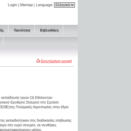
Login
|
Sitemap
|
Language:
τής
Ταυτότητα
Βιβλιοθήκη
Εκτυπώσιμη μορφή
 εκπαίδευση τριών (3) Εθελοντών
νικού Ερυθρού Σταυρού στο Σχολείο
ΣΕΘΕ)της Πολεμικής Αεροπορίας στην έδρα
ες εκπαιδεύτηκαν στις διαδικασίες επιβίωσης
τερο στο υγρό στοιχείο, σε συνθήκες
αερομεταφερόμενου μέσου.