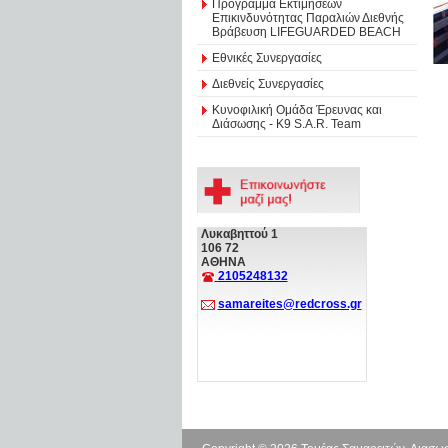
Πρόγραμμα Εκτιμήσεων
Επικινδυνότητας Παραλιών Διεθνής
Βράβευση LIFEGUARDED BEACH
Εθνικές Συνεργασίες
Διεθνείς Συνεργασίες
Κυνοφιλική Ομάδα Έρευνας και
Διάσωσης - Κ9 S.A.R. Team
Λυκαβηττού 1
106 72
ΑΘΗΝΑ
2105248132
samareites@redcross.gr