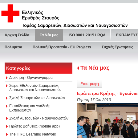
Αρχική Σελίδα
Τα Νέα μας
ISO 9001:2015 LRQA
ΕΚΠΑΙΔΕΥΣ
Πολυμέσα
Πολιτική Προστασία - ΕU Projects
Συχνές Ερωτήσεις
Τα Νέα μας
Κατηγορίες
Διοίκηση - Οργανόγραμμα
Επιστροφή
Σώμα Εθελοντών Σαμαρειτών,
Διασωστών και Ναυαγοσωστών
Ιεράπετρα Κρήτης - Εγκαίνια
Σχολή Σαμαρειτών και Διασωστών
Πέμπτη 17 Οκτ 2013
Εκπαίδευση και Ανάδειξη
Εκπαιδευτών
Σχολή Αυτοδυτών - Ναυαγοσωστών
Πρώτες Βοήθειες (mobile app)
The IFRC Learning Network