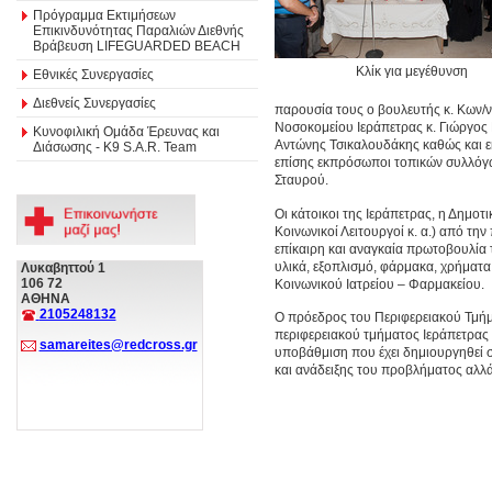
Πρόγραμμα Εκτιμήσεων
Επικινδυνότητας Παραλιών Διεθνής
Βράβευση LIFEGUARDED BEACH
Κλίκ για μεγέθυνση
Εθνικές Συνεργασίες
Διεθνείς Συνεργασίες
παρουσία τους ο βουλευτής κ. Κων/ν
Νοσοκομείου Ιεράπετρας κ. Γιώργος
Κυνοφιλική Ομάδα Έρευνας και
Αντώνης Τσικαλουδάκης καθώς και ε
Διάσωσης - Κ9 S.A.R. Team
επίσης εκπρόσωποι τοπικών συλλόγω
Σταυρού.
Οι κάτοικοι της Ιεράπετρας, η Δημοτ
Κοινωνικοί Λειτουργοί κ. α.) από τη
επίκαιρη και αναγκαία πρωτοβουλία 
υλικά, εξοπλισμό, φάρμακα, χρήματα
Λυκαβηττού 1
106 72
Κοινωνικού Ιατρείου – Φαρμακείου.
ΑΘΗΝΑ
2105248132
Ο πρόεδρος του Περιφερειακού Τμήματο
περιφερειακού τμήματος Ιεράπετρας 
samareites@redcross.gr
υποβάθμιση που έχει δημιουργηθεί σ
και ανάδειξης του προβλήματος αλλά