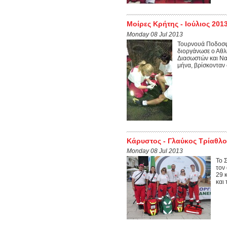
Μοίρες Κρήτης - Ιούλιος 201
Monday 08 Jul 2013
Τουρνουά Ποδοσφ
διοργάνωσε ο Αθλ
Διασωστών και Να
μήνα, βρίσκονταν σ
Κάρυστος - Γλαύκος Τρίαθλο
Monday 08 Jul 2013
To 
τον
29 
και 