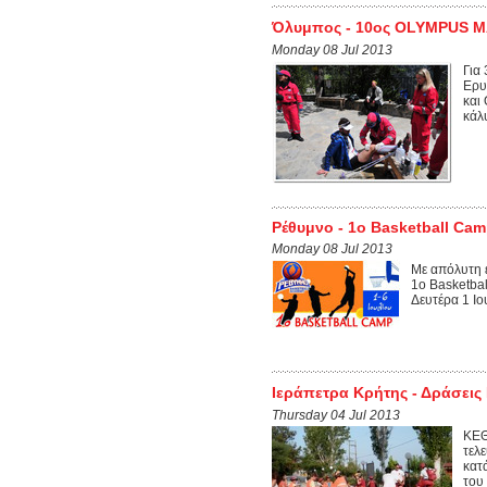
Όλυμπος - 10ος OLYMPUS 
Monday 08 Jul 2013
Για
Ερυ
και
κάλ
Ρέθυμνο - 1ο Basketball Ca
Monday 08 Jul 2013
Με απόλυτη 
1ο Basketba
Δευτέρα 1 Ιο
Ιεράπετρα Κρήτης - Δράσεις 
Thursday 04 Jul 2013
ΚΕΘ
τελ
κατ
του