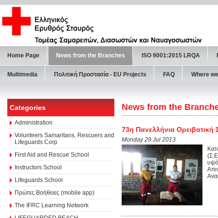
Home Page
News from the Branches
ISO 9001:2015 LRQA
Multimedia
Πολιτική Προστασία - ΕU Projects
FAQ
Where we
News from the Branch
Categories
Administration
73η Πανελλήνια Ορειβατική
Volunteers Samaritans, Rescuers and
Monday 29 Jul 2013
Lifeguards Corp
Κατ
First Aid and Rescue School
(Σ.
υψό
Instructors School
Απι
Ανα
Lifeguards School
Πρώτες Βοήθειες (mobile app)
The IFRC Learning Network
LIFEGUARDED BEACH