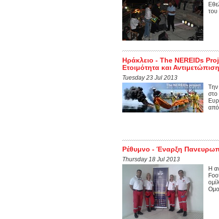
Εθε
του
Ηράκλειο - The NEREIDs Pro
Ετοιμότητα και Αντιμετώπισ
Tuesday 23 Jul 2013
Tην
στο
Ευρ
από
Ρέθυμνο - Έναρξη Πανευρωπ
Thursday 18 Jul 2013
Η α
Foo
ομί
Ομο