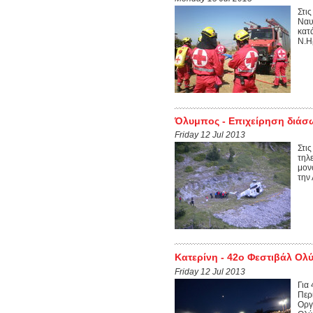
Στι
Ναυ
κατ
Ν.Η
Όλυμπος - Επιχείρηση διά
Friday 12 Jul 2013
Στι
τηλ
μον
την 
Κατερίνη - 42ο Φεστιβάλ Ολ
Friday 12 Jul 2013
Για
Περ
Οργ