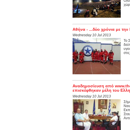
Ολύ
χώρα
Αθήνα - ...δύο χρόνια με τη
Wednesday 10 Jul 2013
Το 
δεύ
υγε
στις
Αναδημοσίευση από www.theb
επισκέφθηκαν μέλη του Ελλ
Wednesday 10 Jul 2013
Σήμ
Ναυ
Εκπ
Στα
Αντι