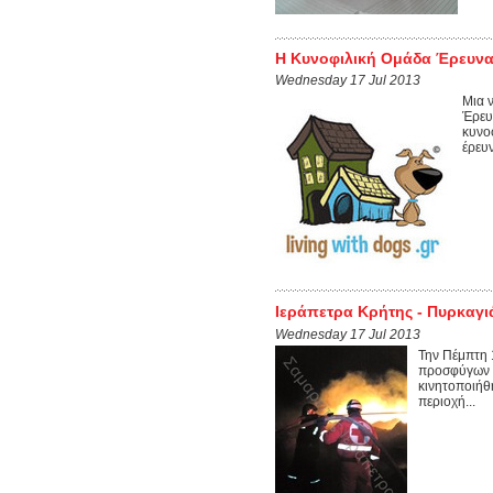
Η Κυνοφιλική Ομάδα Έρευνας
Wednesday 17 Jul 2013
Μια ν
Έρευ
κυνο
έρευν
Ιεράπετρα Κρήτης - Πυρκαγι
Wednesday 17 Jul 2013
Την Πέμπτη 1
προσφύγων 
κινητοποιήθ
περιοχή...