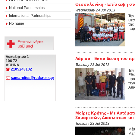
Θεσσαλονίκη - Επίσκεψη στ
National Partnerships
Wednesday 24 Jul 2013
International Partnerships
Την
Θεσ
No name
της
παρ
Λυκαβηττού 1
Λάρισα - Εκπαίδευση του πρ
106 72
Tuesday 23 Jul 2013
ΑΘΗΝΑ
2105248132
Την
Εθε
samareites@redcross.gr
προ
τεχ
Απιν
Μοίρες Κρήτης - Με Αυτόματ
Σαμαρειτών, Διασωστών κα
Tuesday 23 Jul 2013
Μέσ
Mar