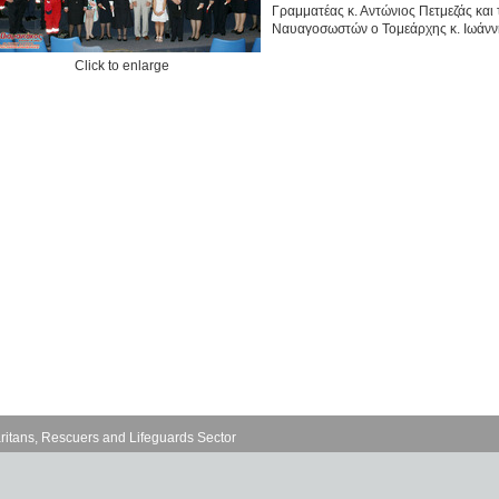
Γραμματέας κ. Αντώνιος Πετμεζάς και
Ναυαγοσωστών ο Τομεάρχης κ. Ιωάνν
Click to enlarge
ritans, Rescuers and Lifeguards Sector