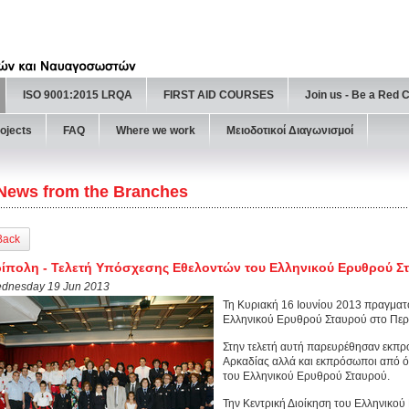
ISO 9001:2015 LRQA
FIRST AID COURSES
Join us - Be a Red 
ojects
FAQ
Where we work
Μειοδοτικοί Διαγωνισμοί
News from the Branches
Back
ίπολη - Τελετή Υπόσχεσης Εθελοντών του Ελληνικού Ερυθρού Σ
dnesday 19 Jun 2013
Τη Κυριακή 16 Ιουνίου 2013 πραγματ
Ελληνικού Ερυθρού Σταυρού στο Περ
Στην τελετή αυτή παρευρέθησαν εκπ
Αρκαδίας αλλά και εκπρόσωποι από 
του Ελληνικού Ερυθρού Σταυρού.
Την Κεντρική Διοίκηση του Ελληνικο