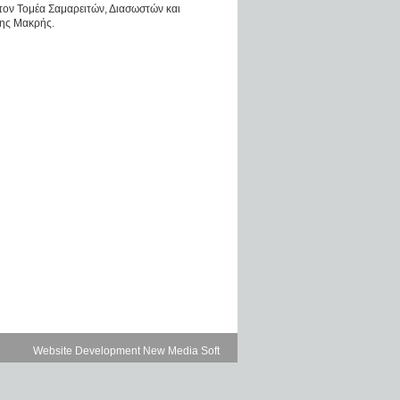
 τον Τομέα Σαμαρειτών, Διασωστών και
ης Μακρής.
Website Development New Media Soft