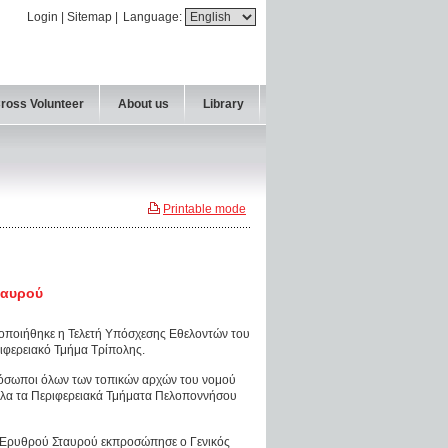
Login
|
Sitemap
|
Language:
Cross Volunteer
About us
Library
Printable mode
ταυρού
οποιήθηκε η Τελετή Υπόσχεσης Εθελοντών του
ιφερειακό Τμήμα Τρίπολης.
ρόσωποι όλων των τοπικών αρχών του νομού
όλα τα Περιφερειακά Τμήματα Πελοποννήσου
ύ Ερυθρού Σταυρού εκπροσώπησε ο Γενικός