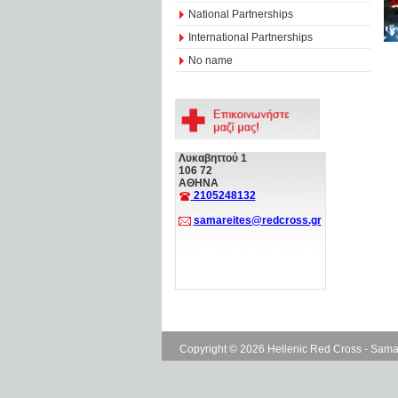
National Partnerships
International Partnerships
No name
Λυκαβηττού 1
106 72
ΑΘΗΝΑ
2105248132
samareites@redcross.gr
Copyright © 2026 Hellenic Red Cross - Sama