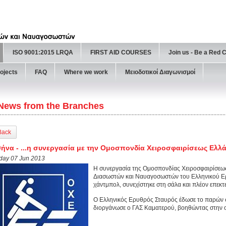
ISO 9001:2015 LRQA
FIRST AID COURSES
Join us - Be a Red 
ojects
FAQ
Where we work
Μειοδοτικοί Διαγωνισμοί
News from the Branches
Back
ήνα - ...η συνεργασία με την Ομοσπονδία Χειροσφαιρίσεως Ελλάδ
iday 07 Jun 2013
Η συνεργασία της Ομοσπονδίας Χειροσφαιρίσεως
Διασωστών και Ναυαγοσωστών του Ελληνικού Ερ
χάντμπολ, συνεχίστηκε στη σάλα και πλέον επεκτεί
Ο Ελληνικός Ερυθρός Σταυρός έδωσε το παρών σ
διοργάνωσε ο ΓΑΣ Καματερού, βοηθώντας στην 