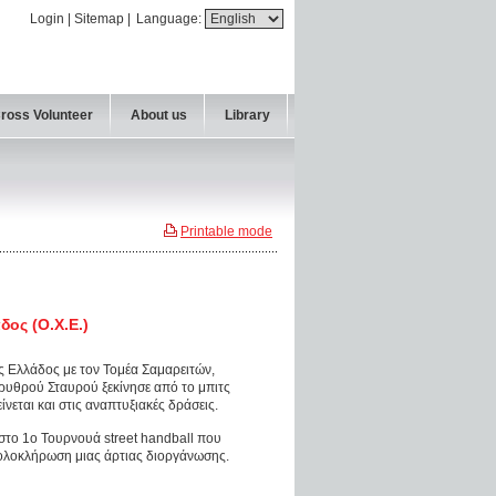
Login
|
Sitemap
|
Language:
Cross Volunteer
About us
Library
Printable mode
ος (O.X.E.)
 Ελλάδος με τον Τομέα Σαμαρειτών,
υθρού Σταυρού ξεκίνησε από το μπιτς
νεται και στις αναπτυξιακές δράσεις.
το 1ο Τουρνουά street handball που
ολοκλήρωση μιας άρτιας διοργάνωσης.