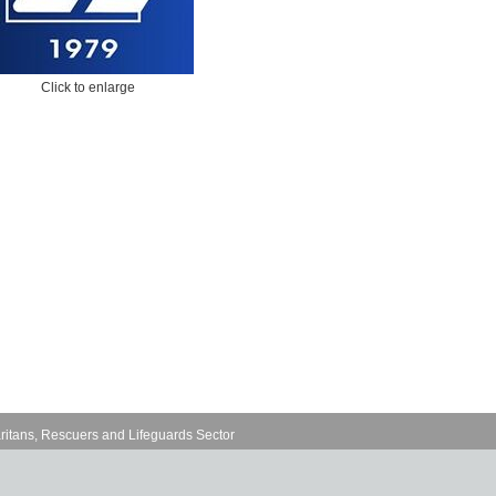
Click to enlarge
ritans, Rescuers and Lifeguards Sector