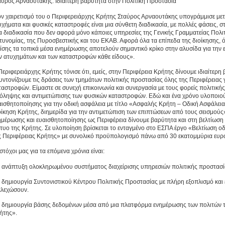
αύρος Αρναουτάκης: Ιδιαίτερη βαρύτητα στην Πολιτική Προστασία
ον χαιρετισμό του ο Περιφερειάρχης Κρήτης Σταύρος Αρναουτάκης υπογράμμισε με
υχήματα και φυσικές καταστροφές είναι μια σύνθετη διαδικασία, με πολλές φάσεις, 
α διαδικασία που δεν αφορά μόνο κάποιες υπηρεσίες της Γενικής Γραμματείας Πολιτ
τυνομίας, της Πυροσβεστικής και του ΕΚΑΒ. Αφορά όλα τα επίπεδα της διοίκησης, όλε
ίσης τα τοπικά μέσα ενημέρωσης αποτελούν σημαντικό κρίκο στην αλυσίδα για την
ν ατυχημάτων και των καταστροφών κάθε είδους».
Περιφερειάρχης Κρήτης τόνισε ότι, εμείς, στην Περιφέρεια Κρήτης δίνουμε ιδιαίτερη
υντονίζουμε τις δράσεις των τμημάτων πολιτικής προστασίας όλης της Περιφέρειας
ταστροφών. Είμαστε σε συνεχή επικοινωνία και συνεργασία με τους φορείς πολιτική
όληψης και αντιμετώπισης των φυσικών καταστροφών. Εδώ και ένα χρόνο υλοποιού
αισθητοποίησης για την οδική ασφάλεια με τίτλο «Ασφαλής Κρήτη – Οδική Ασφάλε
οίκηση Κρήτης, διημερίδα για την αντιμετώπιση των επιπτώσεων από τους σεισμούς»,
ημέρωσης και ευαισθητοποίησης ως Περιφέρεια δίνουμε βαρύτητα και στη βελτίωση 
κτυο της Κρήτης. Σε υλοποίηση βρίσκεται το ενταγμένο στο ΕΣΠΑ έργο «Βελτίωση οδ
ς Περιφέρειας Κρήτης» με συνολικό προϋπολογισμό πάνω από 30 εκατομμύρια ευρ
στόχοι μας για τα επόμενα χρόνια είναι:
Η ανάπτυξη ολοκληρωμένου συστήματος διαχείρισης υπηρεσιών πολιτικής προστασί
Η δημιουργία Συντονιστικού Κέντρου Πολιτικής Προστασίας με πλήρη εξοπλισμό κα
ελεχώσουν.
Η δημιουργία βάσης δεδομένων μέσα από μια πλατφόρμα ενημέρωσης των πολιτών τη
ήτης».