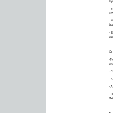
Πρ
- 
κα
- 
έκ
- 
ατ
Οι
-Γ
απ
- 
- 
- 
- 
σχ