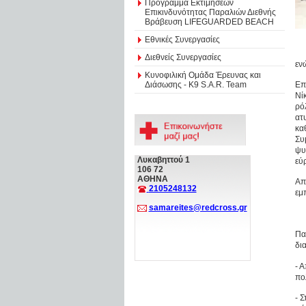
Πρόγραμμα Εκτιμήσεων
Επικινδυνότητας Παραλιών Διεθνής
Βράβευση LIFEGUARDED BEACH
Εθνικές Συνεργασίες
Διεθνείς Συνεργασίες
εν
Κυνοφιλική Ομάδα Έρευνας και
Διάσωσης - Κ9 S.A.R. Team
Επ
Νί
ρό
ατ
κα
Συ
ψυ
Λυκαβηττού 1
εύ
106 72
ΑΘΗΝΑ
Απ
2105248132
εμ
samareites@redcross.gr
Πα
δι
- 
πο
- 