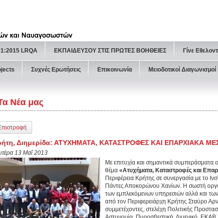
01:2015 LRQA
ΕΚΠΑΙΔΕΥΣΟΥ ΣΤΙΣ ΠΡΩΤΕΣ ΒΟΗΘΕΙΕΣ
Γίνε Εθελον
ojects
Συχνές Ερωτήσεις
Επικοινωνία
Μειοδοτικοί Διαγωνισμοί
Τα Νέα μας
Επιστροφή
ρήτη, Διημερίδα: ΑΤΥΧΗΜΑΤΑ, ΚΑΤΑΣΤΡΟΦΕΣ ΚΑΙ ΕΠΑΡΧΙΑΚΑ Μ
υτέρα 13 Μαΐ 2013
Με επιτυχία και σημαντικά συμπεράσματα 
θέμα
«Ατυχήματα, Καταστροφές και Επα
Περιφέρεια Κρήτης σε συνεργασία με το Ιν
Πάντες Αποκορώνου Χανίων. Η σωστή οργάν
των εμπλεκόμενων υπηρεσιών αλλά και τω
από τον Περιφερειάρχη Κρήτης Σταύρο Αρνα
συμμετέχοντες, στελέχη Πολιτικής Προστασί
Αστυνομία, Πυροσβεστική, Λιμενικό, ΕΚΑΒ