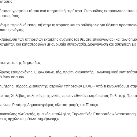
οτάσεις
Σύσταση γραφείου τύπου ανά υπηρεσία ή ευρύτερα. Ο αρμόδιος εκπρόσωπος τύπου 
ταρτισμένος.
Μόνιμη περιοδική εκπομπή στην τηλεόραση και το ραδιόφωνο για θέματα προστασία
τακτης ανάγκης.
Εκπαίδευση των υπηρεσιών έκτακτης ανάγκης (σε θέματα επικοινωνίας) και των δημο
υχημάτων και καταστροφών) με αμοιβαία συνεργασία. Διοργάνωση και ασκήσεων με
 εισηγητές της διημερίδας
ιώργος Σταυρακάκης, Ευρωβουλευτής, πρώην διευθυντής Γεωδυναμικού Ινστιτούτο
ό έναν σεισμό»
Δημήτρης Πύρρος, Διευθυντής Ιατρικών Υπηρεσιών ΕΚΑΒ «Από τι κινδυνεύουμε στην
Κώστας Χολέβας, πολιτικός μηχανικός, πρώην εθνικός εκπρόσωπος Πολιτικής Προστ
Αντώνης Ρενιέρης Δημοσιογράφος «Καταστροφές και Τύπος»
Παναγιώτης Αλεβαντής, φυσικός, υπάλληλος Ευρωπαϊκής Επιτροπής «Ανασκόπηση 
έσεις αρχών και μέσων ενημέρωσης»