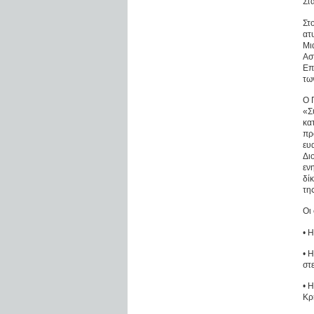
Στ
Στ
ατ
Μι
Ασ
Επ
τω
Ο 
«Σ
κα
πρ
ευ
Δι
εν
δί
τη
Οι 
• 
• 
στ
• 
Κρ