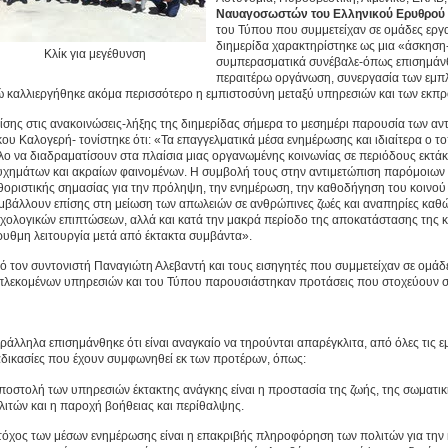
Ναυαγοσωστών του Ελληνικού Ερυθρού
του Τύπου που συμμετείχαν σε ομάδες εργα
διημερίδα χαρακτηρίστηκε ως μια «άσκηση
Κλίκ για μεγέθυνση
συμπερασματικά συνέβαλε-όπως επισημάνθ
περαιτέρω οργάνωση, συνεργασία των εμπ
ώ καλλιεργήθηκε ακόμα περισσότερο η εμπιστοσύνη μεταξύ υπηρεσιών και των εκ
ίσης στις ανακοινώσεις-λήξης της διημερίδας σήμερα το μεσημέρι παρουσία των α
κου Καλογερή- τονίστηκε ότι: «Τα επαγγελματικά μέσα ενημέρωσης και ιδιαίτερα ο τ
λο να διαδραματίσουν στα πλαίσια μιας οργανωμένης κοινωνίας σε περιόδους εκτά
υχημάτων και ακραίων φαινομένων. Η συμβολή τους στην αντιμετώπιση παρόμοιων κ
θοριστικής σημασίας για την πρόληψη, την ενημέρωση, την καθοδήγηση του κοινού 
μβάλλουν επίσης στη μείωση των απωλειών σε ανθρώπινες ζωές και αναπηρίες καθώς
χολογικών επιπτώσεων, αλλά και κατά την μακρά περίοδο της αποκατάστασης της κο
ρυθμη λειτουργία μετά από έκτακτα συμβάντα».
ό τον συντονιστή Παναγιώτη Αλεβαντή και τους εισηγητές που συμμετείχαν σε ομά
πλεκομένων υπηρεσιών και του Τύπου παρουσιάστηκαν προτάσεις που στοχεύουν στ
ράλληλα επισημάνθηκε ότι είναι αναγκαίο να τηρούνται απαρέγκλιτα, από όλες τις ε
αδικασίες που έχουν συμφωνηθεί εκ των προτέρων, όπως:
Αποστολή των υπηρεσιών έκτακτης ανάγκης είναι η προστασία της ζωής, της σωματικ
λιτών και η παροχή βοήθειας και περίθαλψης.
Στόχος των μέσων ενημέρωσης είναι η επακριβής πληροφόρηση των πολιτών για την 