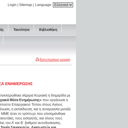
Login
|
Sitemap
|
Language:
τής
Ταυτότητα
Βιβλιοθήκη
Εκτυπώσιμη μορφή
ΕΣΑ ΕΝΗΜΕΡΩΣΗΣ
ολοκληρώθηκε σήμερα Κυριακή η διημερίδα με
ρχιακά Μέσα Ενημέρωσης»
που οργάνωσε η
στιτούτο Επαρχιακού Τύπου στους Αγίους
ωση, η εκπαίδευση, και η συνεργασία μεταξύ
ν ΜΜΕ ήταν το τρίπτυχο που επισημάνθηκε
ουτάκη, τους εισηγητές, και όλους τους
ας του Α’ και Β΄ βαθμού αυτοδιοίκησης,
,
Τομέα Σαμαρειτών, Διασωστών και