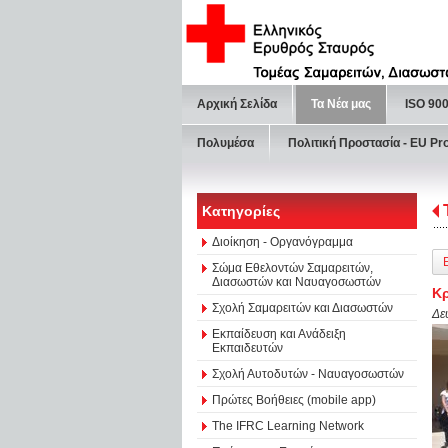
Αρχική Σελίδα
Τα Νέα μας
ISO 90
Πολυμέσα
Πολιτική Προστασία - ΕU Pr
Κατηγορίες
Διοίκηση - Οργανόγραμμα
Σώμα Εθελοντών Σαμαρειτών,
Διασωστών και Ναυαγοσωστών
Κ
Σχολή Σαμαρειτών και Διασωστών
Δε
Εκπαίδευση και Ανάδειξη
Εκπαιδευτών
Σχολή Αυτοδυτών - Ναυαγοσωστών
Πρώτες Βοήθειες (mobile app)
The IFRC Learning Network