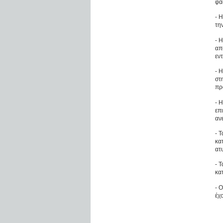
φά
- 
τη
- 
απ
εν
- 
στ
πρ
- 
επ
αν
- 
κα
ατ
- 
κα
- 
έχ