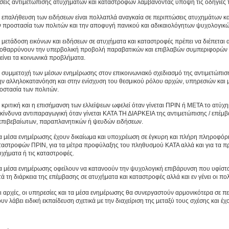
σεις αντιμετώπισης ατυχημάτων και καταστροφών λαμβάνοντας υπόψη τις οδηγίες
Η επαλήθευση των ειδήσεων είναι πολλαπλά αναγκαία σε περιπτώσεις ατυχημάτων κ
ν προστασία των πολιτών και την αποφυγή πανικού και αδικαιολόγητων ψυχολογικ
Η μετάδοση εικόνων και ειδήσεων σε ατυχήματα και καταστροφές πρέπει να διέπεται α
οθαρρύνουν την υπερβολική προβολή παραβατικών και επιβλαβών συμπεριφορών με
τείνει τα κοινωνικά προβλήματα.
Η συμμετοχή των μέσων ενημέρωσης στον επικοινωνιακό σχεδιασμό της αντιμετώπι
ην αλληλοκατανόηση και στην ενίσχυση του θεσμικού ρόλου αρχών, υπηρεσιών και 
οστασία των πολιτών.
Η κριτική και η επισήμανση των ελλείψεων ωφελεί όταν γίνεται ΠΡΙΝ ή ΜΕΤΑ το ατύχη
ικίνδυνα αντιπαραγωγική όταν γίνεται ΚΑΤΑ ΤΗ ΔΙΑΡΚΕΙΑ της αντιμετώπισης / επέμβ
επιβεβαίωτων, παραπλανητικών ή ψευδών ειδήσεων.
Τα μέσα ενημέρωσης έχουν δικαίωμα και υποχρέωση σε έγκυρη και πλήρη πληροφόρ
ταστροφών ΠΡΙΝ, για τα μέτρα προφύλαξης του πληθυσμού ΚΑΤΑ αλλά και για τα πρ
υχήματα ή τις καταστροφές.
Τα μέσα ενημέρωσης οφείλουν να κατανοούν την ψυχολογική επιβάρυνση που υφίστα
τά τη διάρκεια της επέμβασης σε ατυχήματα και καταστροφές αλλά και εν γένει οι πολ
Οι αρχές, οι υπηρεσίες και τα μέσα ενημέρωσης θα συνεργαστούν αρμονικότερα σε 
ουν λάβει ειδική εκπαίδευση σχετικά με την διαχείριση της μεταξύ τους σχέσης και έ