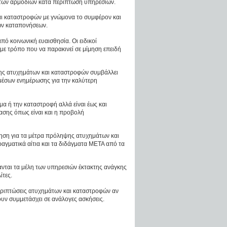
 των αρμόδιων κατά περίπτωση υπηρεσιών.
αι καταστροφών με γνώμονα το συμφέρον και
ών καταπονήσεων.
πό κοινωνική ευαισθησία. Οι ειδικοί
 τρόπο που να παρακινεί σε μίμηση επειδή
σης ατυχημάτων και καταστροφών συμβάλλει
μέσων ενημέρωσης για την καλύτερη
μα ή την καταστροφή αλλά είναι έως και
ασης όπως είναι και η προβολή
ηση για τα μέτρα πρόληψης ατυχημάτων και
αγματικά αίτια και τα διδάγματα ΜΕΤΑ από τα
νται τα μέλη των υπηρεσιών έκτακτης ανάγκης
ίτες.
περιπτώσεις ατυχημάτων και καταστροφών αν
χουν συμμετάσχει σε ανάλογες ασκήσεις.