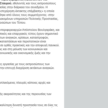
 Σταυρού
, εθελοντές και τους εκπροσώπους
σίας στην διάρκεια του συνεδρίου. Η
-επιχείρηση-έκτακτης επέμβασης» η οποία
ηκε από όλους τους συμμετέχοντες- στην
λεκομένων υπηρεσιών Πολιτικής Προστασίας,
προσώπων του Τύπου.
ντιπεριφερειαρχών Απόστολου Βουλγαράκη, και
οπικός και επαρχιακός τύπος έχουν σημαντικό
κτων αναγκών, κρίσεων, καταστροφών,
αταστάσεων και περιστατικών είναι
σε ορθές πρακτικές και την αποφυγή πανικού.
 και στη μείωση των κοινωνικών και
ινωνικής και οικονομικής ζωής και την
δες εργασίας με τους εκπροσώπους των
ην επιτυχή διαχείριση εκτάκτων αναγκών.
μπλεκόμενες πλευρές κάποιες αρχές και
ής ακεραιότητας και της περιουσίας των
καλύτερη δυνατή προστασία τους σε όλες τις