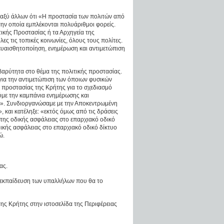
ταξύ άλλων ότι «Η προστασία των πολιτών από
στην οποία εμπλέκονται πολυάριθμοι φορείς.
ικής Προστασίας ή τα Αρχηγεία της
ς τις τοπικές κοινωνίες, όλους τους πολίτες.
 ευαισθητοποίηση, ενημέρωση και αντιμετώπιση
 βαρύτητα στο θέμα της πολιτικής προστασίας.
 για την αντιμετώπιση των όποιων φυσικών
ς προστασίας της Κρήτης για το σχεδιασμό
με την καμπάνια ενημέρωσης και
ια». Συνδιοργανώσαμε με την Αποκεντρωμένη
 και κατέληξε: «εκτός όμως από τις δράσεις
της οδικής ασφάλειας στο επαρχιακό οδικό
ικής ασφάλειας στο επαρχιακό οδικό δίκτυο
ώ.
ας.
ι εκπαίδευση των υπαλλήλων που θα το
ς Κρήτης στην ιστοσελίδα της Περιφέρειας