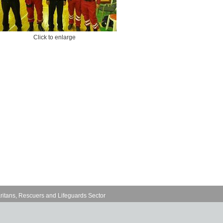
Click to enlarge
ritans, Rescuers and Lifeguards Sector