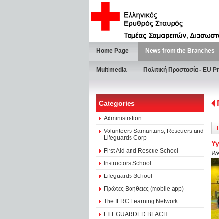
Home Page
News from the Branches
Multimedia
Πολιτική Προστασία - ΕU Pr
Categories
Administration
Volunteers Samaritans, Rescuers and
Lifeguards Corp
Υγ
First Aid and Rescue School
We
Instructors School
Lifeguards School
Πρώτες Βοήθειες (mobile app)
The IFRC Learning Network
LIFEGUARDED BEACH