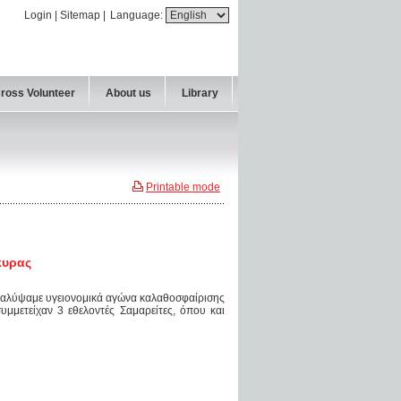
Login
|
Sitemap
|
Language:
Cross Volunteer
About us
Library
Printable mode
κυρας
καλύψαμε υγειονομικά αγώνα καλαθοσφαίρισης
υμμετείχαν 3 εθελοντές Σαμαρείτες, όπου και