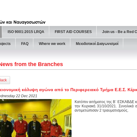
ISO 9001:2015 LRQA
FIRST AID COURSES
Join us - Be a Red 
ojects
FAQ
Where we work
Μειοδοτικοί Διαγωνισμοί
News from the Branches
Back
ειονομική κάλυψη αγώνα από το Περιφερειακό Τμήμα Ε.Ε.Σ. Κέρ
dnesday 22 Dec 2021
Κατόπιν αιτήματος της Β΄ ΕΣΚΑΒΔΕ 
την Κυριακή 31/10/2021. Συνολικά σ
αντιμετώπισαν 2 τραυματισμούς.