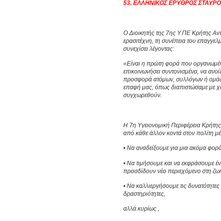
53. ΕΛΛΗΝΙΚΟΣ ΕΡΥΘΡΟΣ ΣΤΑΥΡΟ
Ο Διοικητής της 7ης Υ.ΠΕ Κρήτης Αν
ερασιτέχνη, τη συνέπεια του επαγγελμ
συνεχίσει λέγοντας:
«Είναι η πρώτη φορά που οργανωμένα
επικοινωνήσει συντονισμένα, να ανοί
προσφορά ατόμων, συλλόγων ή ομάδων
επαφή μας, όπως διαπιστώσαμε με χα
συγχωρεθούν.
Η 7η Υγειονομική Περιφέρεια Κρήτης,
από κάθε άλλον κοντά στον πολίτη μ
• Να αναδείξουμε για μια ακόμα φορ
• Να τιμήσουμε και να εκφράσουμε 
προσδίδουν νέο περιεχόμενο στη ζω
• Να καλλιεργήσουμε τις δυνατότητες
δραστηριότητες,
αλλά κυρίως ,