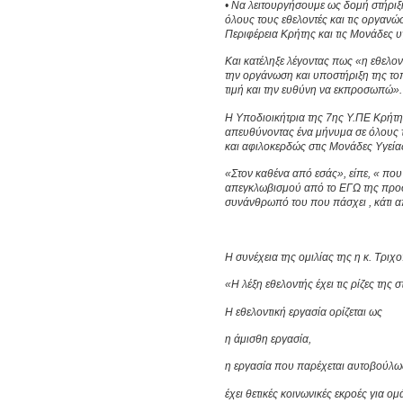
• Να λειτουργήσουμε ως δομή στήριξ
όλους τους εθελοντές και τις οργανώ
Περιφέρεια Κρήτης και τις Μονάδες 
Και κατέληξε λέγοντας πως «η εθελον
την οργάνωση και υποστήριξη της το
τιμή και την ευθύνη να εκπροσωπώ».
Η Υποδιοικήτρια της 7ης Υ.ΠΕ Κρήτη
απευθύνοντας ένα μήνυμα σε όλους 
και αφιλοκερδώς στις Μονάδες Υγεία
«Στον καθένα από εσάς», είπε, « που
απεγκλωβισμού από το ΕΓΩ της προσ
συνάνθρωπό του που πάσχει , κάτι α
Η συνέχεια της ομιλίας της η κ. Τρι
«Η λέξη εθελοντής έχει τις ρίζες της 
Η εθελοντική εργασία ορίζεται ως
η άμισθη εργασία,
η εργασία που παρέχεται αυτοβούλω
έχει θετικές κοινωνικές εκροές για ομ