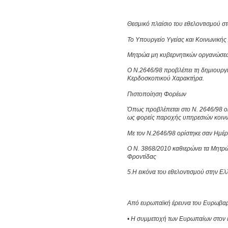
Θεσμικό πλαίσιο του εθελοντισμού στ
Το Υπουργείο Υγείας και Κοινωνικής 
Μητρώα μη κυβερνητικών οργανώσε
Ο Ν.2646/98 προβλέπει τη δημιουργ
Κερδοσκοπικού Χαρακτήρα.
Πιστοποίηση Φορέων
Όπως προβλέπεται στο Ν. 2646/98 οι
ως φορείς παροχής υπηρεσιών κοινω
Με τον Ν.2646/98 ορίστηκε σαν Ημέρ
Ο Ν. 3868/2010 καθιερώνει τα Μητρ
Φροντίδας
5.Η εικόνα του εθελοντισμού στην Ε
Από ευρωπαϊκή έρευνα του Ευρωβαρό
• Η συμμετοχή των Ευρωπαίων στον ε