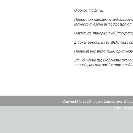
Ο ρόλος της ΔΥΠΕ
Πρόσκληση εκδήλωσης ενδιαφέροντος 
Μονάδες ανάλογα με τις προτεραιότητε
Οργάνωση επιμορφωτικού προγράμματ
Διαρκές φόρουμ με τις εθελοντικές 
Προβολή των εθελοντικών οργανώσε
Στην συνέχεια της εκδήλωσης ακολού
που τέθηκαν στις ομιλίες στην κατε
Copyright © 2026 Τομέας Σαμαρειτών, Δια
Κατασκευή Ι