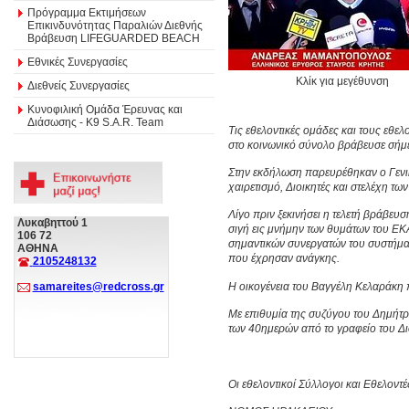
Πρόγραμμα Εκτιμήσεων
Επικινδυνότητας Παραλιών Διεθνής
Βράβευση LIFEGUARDED BEACH
Εθνικές Συνεργασίες
Κλίκ για μεγέθυνση
Διεθνείς Συνεργασίες
Κυνοφιλική Ομάδα Έρευνας και
Διάσωσης - Κ9 S.A.R. Team
Τις εθελοντικές ομάδες και τους εθε
στο κοινωνικό σύνολο βράβευσε σήμ
Στην εκδήλωση παρευρέθηκαν ο Γενι
χαιρετισμό, Διοικητές και στελέχη τω
Λίγο πριν ξεκινήσει η τελετή βράβευ
Λυκαβηττού 1
σιγή εις μνήμην των θυμάτων του ΕΚ
106 72
σημαντικών συνεργατών του συστήμα
ΑΘΗΝΑ
που έχρησαν ανάγκης.
2105248132
Η οικογένεια του Βαγγέλη Κελαράκη 
samareites@redcross.gr
Με επιθυμία της συζύγου του Δημήτρη
των 40ημερών από το γραφείο του Δι
Οι εθελοντικοί Σύλλογοι και Εθελοντέ