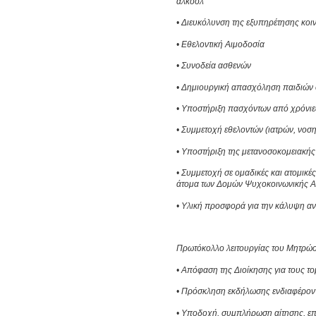
αλκοόλ
• Διευκόλυνση της εξυπηρέτησης κοι
• Εθελοντική Αιμοδοσία
• Συνοδεία ασθενών
• Δημιουργική απασχόληση παιδιών στ
• Yποστήριξη πασχόντων από χρόνιες
• Συμμετοχή εθελοντών (ιατρών, νοσ
• Υποστήριξη της μετανοσοκομειακής
• Συμμετοχή σε ομαδικές και ατομι
άτομα των Δομών Ψυχοκοινωνικής 
• Υλική προσφορά για την κάλυψη α
Πρωτόκολλο λειτουργίας του Μητρώ
• Απόφαση της Διοίκησης για τους τ
• Πρόσκληση εκδήλωσης ενδιαφέρον
• Υποδοχή, συμπλήρωση αίτησης, επ