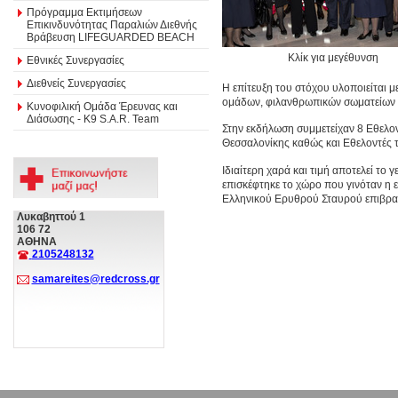
Πρόγραμμα Εκτιμήσεων
Επικινδυνότητας Παραλιών Διεθνής
Βράβευση LIFEGUARDED BEACH
Κλίκ για μεγέθυνση
Εθνικές Συνεργασίες
Διεθνείς Συνεργασίες
Η επίτευξη του στόχου υλοποιείται 
ομάδων, φιλανθρωπικών σωματείων κ
Κυνοφιλική Ομάδα Έρευνας και
Διάσωσης - Κ9 S.A.R. Team
Στην εκδήλωση συμμετείχαν 8 Εθελ
Θεσσαλονίκης καθώς και Εθελοντές 
Ιδιαίτερη χαρά και τιμή αποτελεί το
επισκέφτηκε το χώρο που γινόταν η ε
Ελληνικού Ερυθρού Σταυρού επιβραβ
Λυκαβηττού 1
106 72
ΑΘΗΝΑ
2105248132
samareites@redcross.gr