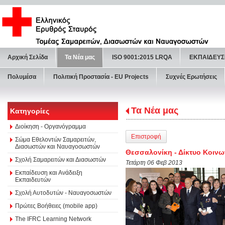
Αρχική Σελίδα
Τα Νέα μας
ISO 9001:2015 LRQA
ΕΚΠΑΙΔΕΥΣ
Πολυμέσα
Πολιτική Προστασία - ΕU Projects
Συχνές Ερωτήσεις
Τα Νέα μας
Κατηγορίες
Διοίκηση - Οργανόγραμμα
Επιστροφή
Σώμα Εθελοντών Σαμαρειτών,
Διασωστών και Ναυαγοσωστών
Θεσσαλονίκη - Δίκτυο Κοινω
Σχολή Σαμαρειτών και Διασωστών
Τετάρτη 06 Φεβ 2013
Εκπαίδευση και Ανάδειξη
Εκπαιδευτών
Σχολή Αυτοδυτών - Ναυαγοσωστών
Πρώτες Βοήθειες (mobile app)
The IFRC Learning Network