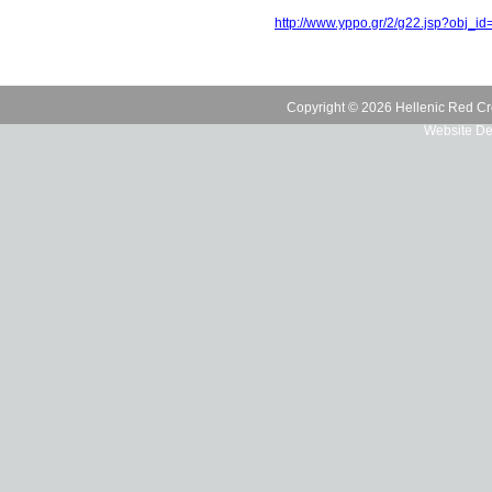
http://www.yppo.gr/2/g22.jsp?obj_i
Copyright © 2026 Hellenic Red Cr
Website De