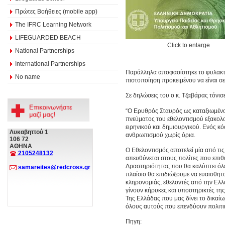
Πρώτες Βοήθειες (mobile app)
The IFRC Learning Network
LIFEGUARDED BEACH
Click to enlarge
National Partnerships
International Partnerships
Παράλληλα αποφασίστηκε το φυλακτι
No name
πιστοποίηση προκειμένου να είναι σε
Σε δηλώσεις του ο κ. Τζαβάρας τόνισε
“Ο Ερυθρός Σταυρός ως καταξιωμένο
πνεύματος του εθελοντισμού εξακολο
ειρηνικού και δημιουργικού. Ενός κόσ
Λυκαβηττού 1
ανθρωπισμού χωρίς όρια.
106 72
ΑΘΗΝΑ
Ο Εθελοντισμός αποτελεί μία από τι
2105248132
απευθύνεται στους πολίτες που επιθ
Δραστηριότητας που θα καλύπτει όλε
samareites@redcross.gr
πλαίσιο θα επιδιώξουμε να ευαισθητ
κληρονομιάς, εθελοντές από την Ελλά
γίνουν κήρυκες και υποστηρικτές της
Της Ελλάδας που μας δίνει το δικαίω
όλους αυτούς που επενδύουν πολιτικά
Πηγη: