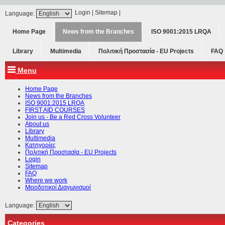
Login
|
Sitemap
|
Language:
Home Page
News from the Branches
ISO 9001:2015 LRQA
Library
Multimedia
Πολιτική Προστασία - ΕU Projects
FAQ
Menu
Home Page
News from the Branches
ISO 9001:2015 LRQA
FIRST AID COURSES
Join us - Be a Red Cross Volunteer
About us
Library
Multimedia
Κατηγορίες
Πολιτική Προστασία - ΕU Projects
Login
Sitemap
FAQ
Where we work
Μειοδοτικοί Διαγωνισμοί
Language:
Categories