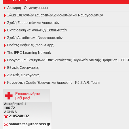
Διοίκηση - Οργανόγραμμα
Σώμα Εθελοντών Σαμαρειτών, Διασωστών και Ναυαγοσωστών
Σχολή Σαμαρειτών και Διασωστών
Εκπαίδευση και Ανάδειξη Εκπαιδευτών
Σχολή Αυτοδυτών - Ναυαγοσωστών
Πρώτες Βοήθειες (mobile app)
The IFRC Learning Network
Πρόγραμμα Εκτιμήσεων Επικινδυνότητας Παραλιών Διεθνής Βράβευση LI
Εθνικές Συνεργασίες
Διεθνείς Συνεργασίες
Κυνοφιλική Ομάδα Έρευνας και Διάσωσης - Κ9 S.A.R. Team
Λυκαβηττού 1
106 72
ΑΘΗΝΑ
2105248132
samareites@redcross.gr