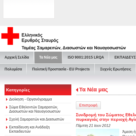
Αρχική Σελίδα
Τα Νέα μας
ISO 9001:2015 LRQA
ΕΚΠΑΙΔΕΥΣ
Πολυμέσα
Πολιτική Προστασία - ΕU Projects
Συχνές Ερωτήσεις
Τα Νέα μας
Κατηγορίες
Διοίκηση - Οργανόγραμμα
Επιστροφή
Σώμα Εθελοντών Σαμαρειτών,
Διασωστών και Ναυαγοσωστών
Συνδρομή του Σώματος Εθελ
πυρκαγιάς στην περιοχή Αγί
Σχολή Σαμαρειτών και Διασωστών
Πέμπτη 21 Ιουν 2012
Εκπαίδευση και Ανάδειξη
Εκπαιδευτών
Άμεση ή