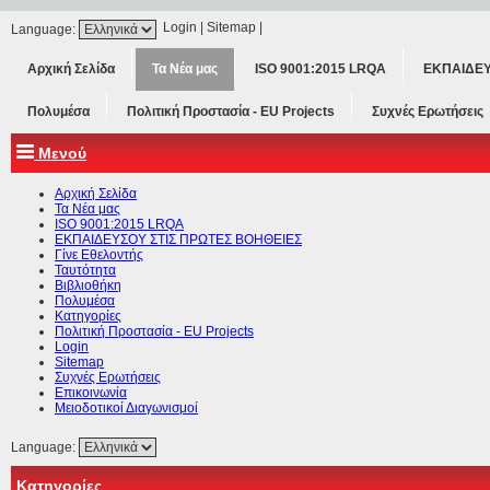
Login
|
Sitemap
|
Language:
Αρχική Σελίδα
Τα Νέα μας
ISO 9001:2015 LRQA
ΕΚΠΑΙΔΕΥ
Πολυμέσα
Πολιτική Προστασία - ΕU Projects
Συχνές Ερωτήσεις
Μενού
Αρχική Σελίδα
Τα Νέα μας
ISO 9001:2015 LRQA
ΕΚΠΑΙΔΕΥΣΟΥ ΣΤΙΣ ΠΡΩΤΕΣ ΒΟΗΘΕΙΕΣ
Γίνε Εθελοντής
Ταυτότητα
Βιβλιοθήκη
Πολυμέσα
Κατηγορίες
Πολιτική Προστασία - ΕU Projects
Login
Sitemap
Συχνές Ερωτήσεις
Επικοινωνία
Μειοδοτικοί Διαγωνισμοί
Language:
Κατηγορίες