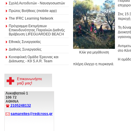
Πειραιά
Σχολή Αυτοδυτών - Ναυαγοσωστών
επιχειρ
Πρώτες Βοήθειες (mobile app)
Στις 15
The IFRC Learning Network
περιοχή
Πρόγραμμα Εκτιμήσεων
Τη δύνα
Επικινδυνότητας Παραλιών Διεθνής
Διοικητ
Βράβευση LIFEGUARDED BEACH
υγειονο
Εθνικές Συνεργασίες
Αντιμετ
Διεθνείς Συνεργασίες
στο Κέν
Κλίκ για μεγέθυνση
Κυνοφιλική Ομάδα Έρευνας και
Η ομάδα
Διάσωσης - Κ9 S.A.R. Team
πλήρη έλεγχο η πυρκαγιά.
Λυκαβηττού 1
106 72
ΑΘΗΝΑ
2105248132
samareites@redcross.gr