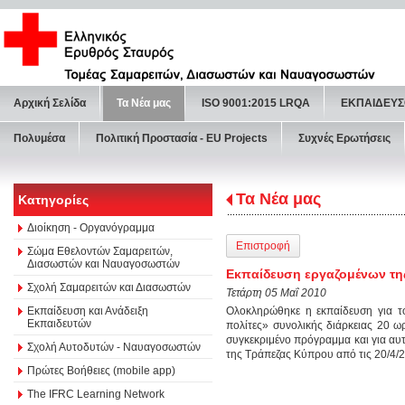
Αρχική Σελίδα
Τα Νέα μας
ISO 9001:2015 LRQA
ΕΚΠΑΙΔΕΥΣ
Πολυμέσα
Πολιτική Προστασία - ΕU Projects
Συχνές Ερωτήσεις
Τα Νέα μας
Κατηγορίες
Διοίκηση - Οργανόγραμμα
Επιστροφή
Σώμα Εθελοντών Σαμαρειτών,
Διασωστών και Ναυαγοσωστών
Εκπαίδευση εργαζομένων τη
Σχολή Σαμαρειτών και Διασωστών
Τετάρτη 05 Μαΐ 2010
Εκπαίδευση και Ανάδειξη
Ολοκληρώθηκε η εκπαίδευση για 
Εκπαιδευτών
πολίτες» συνολικής διάρκειας 20 ω
συγκεκριμένο πρόγραμμα και για αυ
Σχολή Αυτοδυτών - Ναυαγοσωστών
της Τράπεζας Κύπρου από τις 20/4/2
Πρώτες Βοήθειες (mobile app)
The IFRC Learning Network