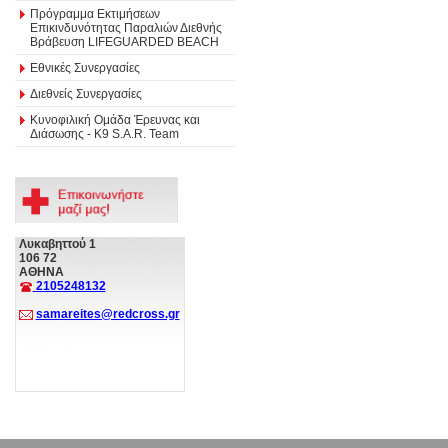
Πρόγραμμα Εκτιμήσεων
Επικινδυνότητας Παραλιών Διεθνής
Βράβευση LIFEGUARDED BEACH
Εθνικές Συνεργασίες
Διεθνείς Συνεργασίες
Κυνοφιλική Ομάδα Έρευνας και
Διάσωσης - Κ9 S.A.R. Team
Λυκαβηττού 1
106 72
ΑΘΗΝΑ
2105248132
samareites@redcross.gr