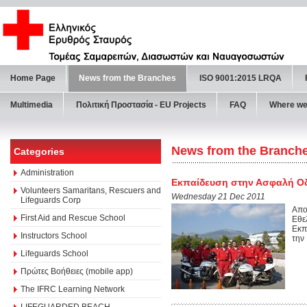
Home Page
News from the Branches
ISO 9001:2015 LRQA
Multimedia
Πολιτική Προστασία - ΕU Projects
FAQ
Where we
News from the Branch
Categories
Administration
Εκπαίδευση στην Ασφαλή Ο
Volunteers Samaritans, Rescuers and
Wednesday 21 Dec 2011
Lifeguards Corp
Απο
First Aid and Rescue School
Εθε
Εκπ
Instructors School
την 
Lifeguards School
Πρώτες Βοήθειες (mobile app)
The IFRC Learning Network
LIFEGUARDED BEACH