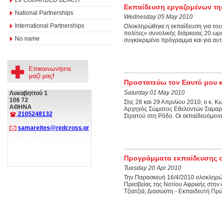
Εκπαίδευση εργαζομένων τη
National Partnerships
Wednesday 05 May 2010
International Partnerships
Ολοκληρώθηκε η εκπαίδευση για το
πολίτες» συνολικής διάρκειας 20 ωρ
No name
συγκεκριμένο πρόγραμμα και για αυτ
Προστατεύω τον Εαυτό μου κ
Saturday 01 May 2010
Λυκαβηττού 1
106 72
Στις 28 και 29 Απριλίου 2010, ο κ.
ΑΘΗΝΑ
Αρχηγός Σώματος Εθελοντών Σαμαρει
2105248132
Στρατού στη Ρόδο. Οι εκπαίδευόμενο
samareites@redcross.gr
Προγράμματα εκπαίδευσης στ
Tuesday 20 Apr 2010
Την Παρασκευή 16/4/2010 ολοκληρώθ
Πρεσβείας της Νοτίου Αφρικής στην 
Τζιατζιά, Διασώστη - Εκπαιδευτή Πρ