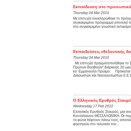
Εκπαίδευση στο προσωπικό 
Thursday 04 Mar 2010
Με επιτυχία ολοκληρώθηκε το πρόγρ
συγκεκριμένο πρόγραμμα αποτελεί την
στο συγκεκριμένο γνωστικό αντικείμε
Εκπαιδεύσεις εθελοντικής δ
Thursday 04 Mar 2010
Με επιτυχία πραγματοποιήθηκε το 
Πρώτων Βοηθειών" διάρκειας 20 ωρώ
κο Εμμανουήλ Πρώιμο. Πρόκειται γ
Διασωστών και Ναυαγοσωστών Ε.Ε.Σ.
Ο Ελληνικός Ερυθρός Σταυρ
Wednesday 17 Feb 2010
Ελληνικός Ερυθρός Σταυρός, μια 
Kουταλιανου ΘΕΣΣΑΛΟΝΙΚΗ. Οι πορτο
τα φώτα πέφτουν πάνω τους, αποτελ
φορτηγών στο τελωνείο του...