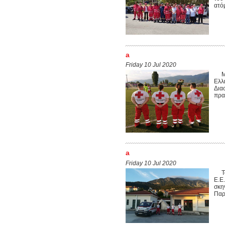
ατόμ
a
Friday 10 Jul 2020
Με 
Ελλ
Δια
πρα
a
Friday 10 Jul 2020
Το 
Ε.Ε
σκην
Παρ