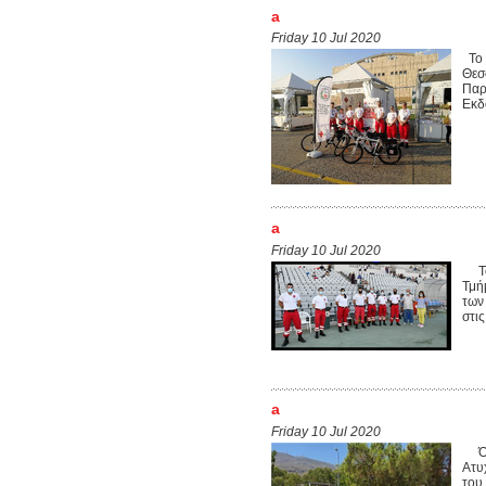
a
Friday 10 Jul 2020
Το 
Θεσ
Παρ
Εκδ
a
Friday 10 Jul 2020
Το 
Τμή
των
στις
a
Friday 10 Jul 2020
Όπω
Ατυ
του