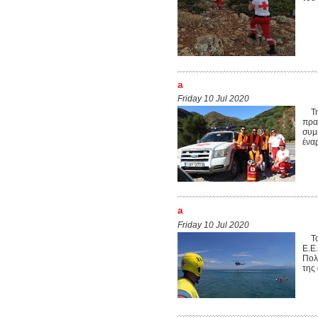
a
Friday 10 Jul 2020
Την
πρα
συμ
ένα
a
Friday 10 Jul 2020
Το 
Ε.Ε
Πολ
της