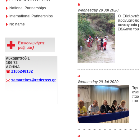
a
National Partnerships
Wednesday 29 Jul 2020
International Partnerships
Οι Εθελοντέ
πραγματοποί
No name
συνεργασία 
Σύλλογο του
Λυκαβηττού 1
106 72
ΑΘΗΝΑ
2105248132
a
samareites@redcross.gr
Wednesday 29 Jul 2020
Την
ανα
παρ
του
a