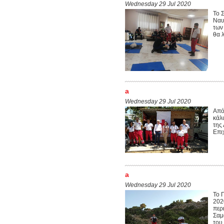
Wednesday 29 Jul 2020
Το 
Ναυ
των
θα 
a
Wednesday 29 Jul 2020
Από
κάλ
της
Επιχ
a
Wednesday 29 Jul 2020
Το 
202
περ
Σαμ
του 