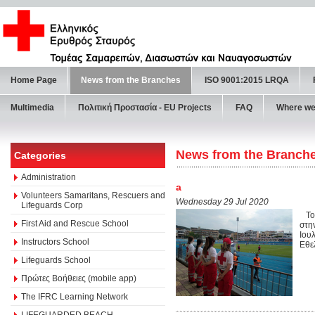
Home Page
News from the Branches
ISO 9001:2015 LRQA
Multimedia
Πολιτική Προστασία - ΕU Projects
FAQ
Where we
News from the Branch
Categories
Administration
a
Volunteers Samaritans, Rescuers and
Wednesday 29 Jul 2020
Lifeguards Corp
Το 
First Aid and Rescue School
στη
Ιου
Instructors School
Εθε
Lifeguards School
Πρώτες Βοήθειες (mobile app)
The IFRC Learning Network
LIFEGUARDED BEACH