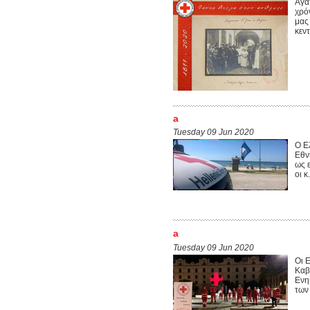
Αγα
χρό
μας
κεν
a
Tuesday 09 Jun 2020
Ο Ε
Εθν
ως 
οι 
a
Tuesday 09 Jun 2020
Οι 
Καβ
Ενη
των