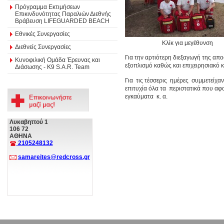
Πρόγραμμα Εκτιμήσεων
Επικινδυνότητας Παραλιών Διεθνής
Βράβευση LIFEGUARDED BEACH
Εθνικές Συνεργασίες
Κλίκ για μεγέθυνση
Διεθνείς Συνεργασίες
Για την αρτιότερη διεξαγωγή της απ
Κυνοφιλική Ομάδα Έρευνας και
εξοπλισμό καθώς και επιχειρησιακό κέ
Διάσωσης - Κ9 S.A.R. Team
Για τις τέσσερις ημέρες συμμετείχα
επιτυχία όλα τα περιστατικά που αφ
εγκαύματα κ. α.
Λυκαβηττού 1
106 72
ΑΘΗΝΑ
2105248132
samareites@redcross.gr