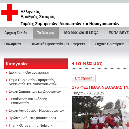
Αρχική Σελίδα
Τα Νέα μας
ISO 9001:2015 LRQA
ΕΚΠΑΙΔΕΥΣ
Πολυμέσα
Πολιτική Προστασία - ΕU Projects
Συχνές Ερωτήσεις
Τα Νέα μας
Κατηγορίες
Διοίκηση - Οργανόγραμμα
Επιστροφή
Σώμα Εθελοντών Σαμαρειτών,
Διασωστών και Ναυαγοσωστών
17ο ΦΕΣΤΙΒΑΛ ΝΕΟΛΑΙΑΣ Τ
Σχολή Σαμαρειτών και Διασωστών
Τετάρτη 07 Αυγ 2019
Εκπαίδευση και Ανάδειξη
Εκπαιδευτών
Σχολή Αυτοδυτών - Ναυαγοσωστών
Πρώτες Βοήθειες (mobile app)
The IFRC Learning Network