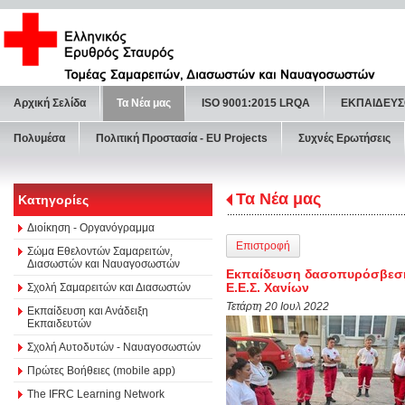
Αρχική Σελίδα
Τα Νέα μας
ISO 9001:2015 LRQA
ΕΚΠΑΙΔΕΥΣ
Πολυμέσα
Πολιτική Προστασία - ΕU Projects
Συχνές Ερωτήσεις
Τα Νέα μας
Κατηγορίες
Διοίκηση - Οργανόγραμμα
Επιστροφή
Σώμα Εθελοντών Σαμαρειτών,
Διασωστών και Ναυαγοσωστών
Εκπαίδευση δασοπυρόσβεσης
Ε.Ε.Σ. Χανίων
Σχολή Σαμαρειτών και Διασωστών
Τετάρτη 20 Ιουλ 2022
Εκπαίδευση και Ανάδειξη
Εκπαιδευτών
Σχολή Αυτοδυτών - Ναυαγοσωστών
Πρώτες Βοήθειες (mobile app)
The IFRC Learning Network