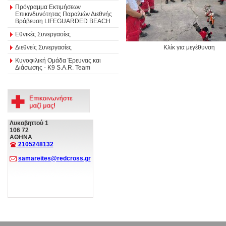
Πρόγραμμα Εκτιμήσεων
Επικινδυνότητας Παραλιών Διεθνής
Βράβευση LIFEGUARDED BEACH
Εθνικές Συνεργασίες
Διεθνείς Συνεργασίες
Κλίκ για μεγέθυνση
Κυνοφιλική Ομάδα Έρευνας και
Διάσωσης - Κ9 S.A.R. Team
Λυκαβηττού 1
106 72
ΑΘΗΝΑ
2105248132
samareites@redcross.gr